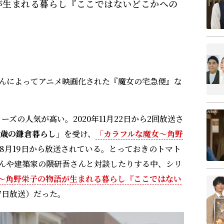
が生まれる暮らし『ここではないどこかへの
んによってアニメ映画化された『魔女の宅急便』な
ズの人気が高い。2020年11月22日から2回放送さ
5歳の鎌倉暮らし」
を受け、
「カラフルな魔女～角野
1年8月19日から放送されている。とっておきのトマト
んや建築家の隈研吾さんと対談したりする中、シリ
～角野栄子の物語が生まれる暮らし『ここではない
27日放送）だった。