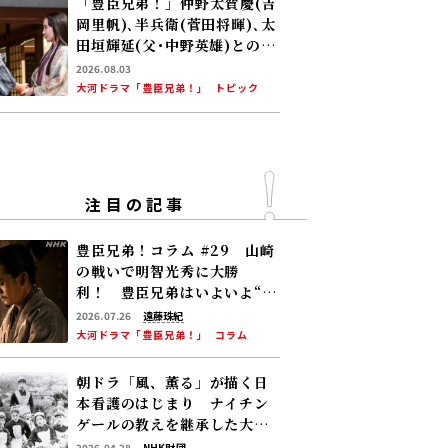
「豊臣兄弟！」仲野太賀――慶(吉
岡里帆)､半兵衛(菅田将暉)､太
田垣輝延(父･中野英雄)とのシ
ーンを振り返る！
2026.08.03
大河ドラマ「豊臣兄弟！」
トピック
注目の記事
豊臣兄弟！コラム #29 山崎
の戦いで明智光秀に大勝
利！ 豊臣兄弟はいよいよ“天
下への道”を歩み始める
2026.07.26
遠藤珠紀
大河ドラマ「豊臣兄弟！」
コラム
朝ドラ「風、薫る」が描く日
本看護のはじまり ナイチン
ゲールの教えを継承した大関
和と看護のこれから――明治から
2026.04.28
NHK財団