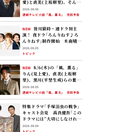
愛)と直美(上坂樹里)。そんな
中、黒川(平埜生成)がりんに
2026.08.06
ある提案をする
連続テレビ小説「風、薫る」
次回予告
皆川猿時・連ドラ初主
NEW
演！ 夜ドラ｢ろんりねす♪ろ
んりねす｣制作開始 木南晴
夏、窪塚愛流、岸本加世子が
2026.08.05
共演――孤独なおじさんが､人生で
トピック
やり残したことに向き合う
8/6(木)の「風、薫る」
NEW
りん(見上愛)、直美(上坂樹
里)、黒川(平埜生成)らの奮闘
に、村人たちも理解を示し始
2026.08.05
める。しかし、アサ(美山加
連続テレビ小説「風、薫る」
次回予告
恋)の容体はなかなか改善せ
ず……
特集ドラマ｢手塚治虫の戦争｣
キャスト会見 高良健吾｢この
ドラマには“大切にしなければ
いけない何か”が､120％映っ
2026.08.04
ている」
トピック