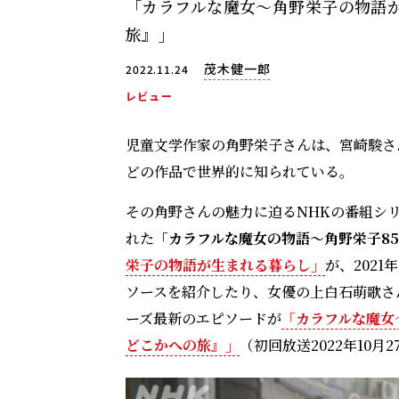
「カラフルな魔女～角野栄子の物語
旅』」
茂木健一郎
2022.11.24
レビュー
児童文学作家の角野栄子さんは、宮崎駿さ
どの作品で世界的に知られている。
その角野さんの魅力に迫るNHKの番組シリー
れた
「カラフルな魔女の物語～角野栄子8
栄子の物語が生まれる暮らし」
が、202
ソースを紹介したり、女優の上白石萌歌さ
ーズ最新のエピソードが
「カラフルな魔女
どこかへの旅』」
（初回放送2022年10月