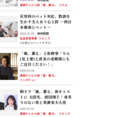
現代につながる道【後編】
連続テレビ小説「風、薫る」
コラム
災害時のペット対応、教訓を
生かす――支えあう心と絆 〜西日
本豪雨とペット〜
2026.07.30
NHK財団
社会貢献事業
トピック
#災害からペットを守る
「風、薫る」上坂樹里「りん
(見上愛)と直美の恋模様にも
ご注目ください！」
2026.07.30
連続テレビ小説「風、薫る」
インタビュー
朝ドラ「風、薫る」新キャス
トに 太田光、相田翔子！――身寄
りのない男と男爵家夫人役
2026.07.31
連続テレビ小説「風、薫る」
トピック