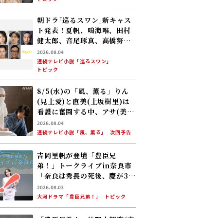
朝ドラ｢巡るスワン｣新キャス
ト発表！夏帆、鳴海唯、田村
健太郎、音尾琢真、高橋努、
大倉孝二、角田晃広――主人公･美
2026.08.04
咲(森田望智)が交流する警察
連続テレビ小説「巡るスワン」
トピック
署の人々 2027年度前期放送
8/5(水)の「風、薫る」りん
(見上愛)と直美(上坂樹里)は
看護に奮闘する中、アサ(美山
加恋)の夫・太助(板橋駿谷)が
2026.08.04
避病院にやってくる
連続テレビ小説「風、薫る」
次回予告
吉岡里帆が登壇「豊臣兄
弟！」トークライブin奈良市
「奈良は秀長の死後、慶が30
年にわたって過ごした場
2026.08.03
所……」
大河ドラマ「豊臣兄弟！」
トピック