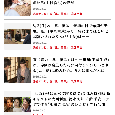
来た男(中村倫也)の姿が……
2026.08.03
連続テレビ小説「風、薫る」
次回予告
8/3(月)の「風、薫る」新潟の村で赤痢が発
生。黒川(平埜生成)から一緒に来てほしいと
お願いされたりん(見上愛)は……
2026.08.01
連続テレビ小説「風、薫る」
次回予告
第19週の「風、薫る」は……黒川(平埜生成)
は、赤痢が発生した村に同行してほしいとり
ん(見上愛)に頼み込む。りんは悩んだ末に――
2026.08.01
連続テレビ小説「風、薫る」
次回予告
｢しあわせは食べて寝て待て｣夏休み特別編 新
キャストに大西利空､徳永えり､根岸季衣――ドラ
マで作る“薬膳ごはん”のレシピも先行公開！
2026.08.01