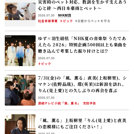
災害時のペット対応、教訓を生かす――支えあう
心と絆 〜西日本豪雨とペット〜
2026.07.30
NHK財団
社会貢献事業
トピック
#災害からペットを守る
ゆず×羽生結弦「NHK夏の音楽祭 うたであ
えたら 2026」特別企画――500回以上も楽曲を
聴き込んで考案した振り付けとは⁉
2026.07.30
トピック
7/31(金)の「風、薫る」直美(上坂樹里)、シ
マケン(佐野晶哉)、環(英茉)は新潟を訪れ、
りん(見上愛)との久しぶりの再会を喜ぶ
2026.07.30
連続テレビ小説「風、薫る」
次回予告
「風、薫る」上坂樹里「りん(見上愛)と直美
の恋模様にもご注目ください！」
2026.07.30