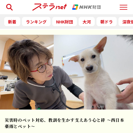
検索
Menu
新着
ランキング
NHK財団
大河
朝ドラ
深夜
災害時のペット対応、教訓を生かす――支えあう心と絆 〜西日本
豪雨とペット〜