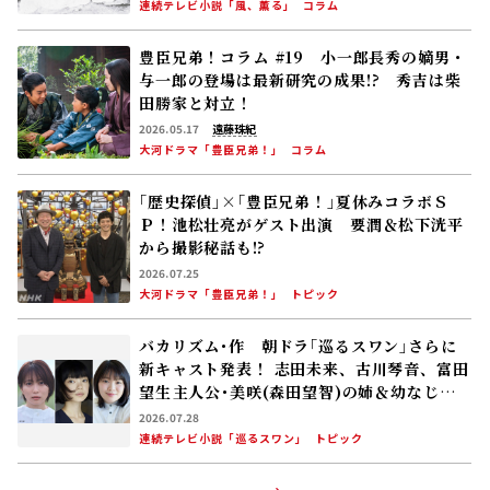
連続テレビ小説「風、薫る」
コラム
豊臣兄弟！コラム #19 小一郎長秀の嫡男・
与一郎の登場は最新研究の成果!? 秀吉は柴
田勝家と対立！
2026.05.17
遠藤珠紀
大河ドラマ「豊臣兄弟！」
コラム
｢歴史探偵｣×｢豊臣兄弟！｣夏休みコラボＳ
Ｐ！池松壮亮がゲスト出演 要潤＆松下洸平
から撮影秘話も⁉
2026.07.25
大河ドラマ「豊臣兄弟！」
トピック
バカリズム･作 朝ドラ｢巡るスワン｣さらに
新キャスト発表！ 志田未来、古川琴音、富田
望生――主人公･美咲(森田望智)の姉＆幼なじ
み 2027年度前期放送
2026.07.28
連続テレビ小説「巡るスワン」
トピック