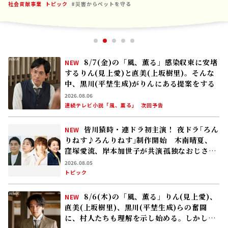
社会貢献事業
トピック
#災害からペットを守る
8/7(金)の「風、薫る」感染収束に安堵
NEW
するりん(見上愛)と直美(上坂樹里)。そんな
中、黒川(平埜生成)がりんにある提案をする
2026.08.06
連続テレビ小説「風、薫る」
次回予告
皆川猿時・連ドラ初主演！ 夜ドラ｢ろん
NEW
りねす♪ろんりねす｣制作開始 木南晴夏、
窪塚愛流、岸本加世子が共演――孤独なおじさん
が､人生でやり残したことに向き合う
2026.08.05
トピック
8/6(木)の「風、薫る」りん(見上愛)、
NEW
直美(上坂樹里)、黒川(平埜生成)らの奮闘
に、村人たちも理解を示し始める。しかし、