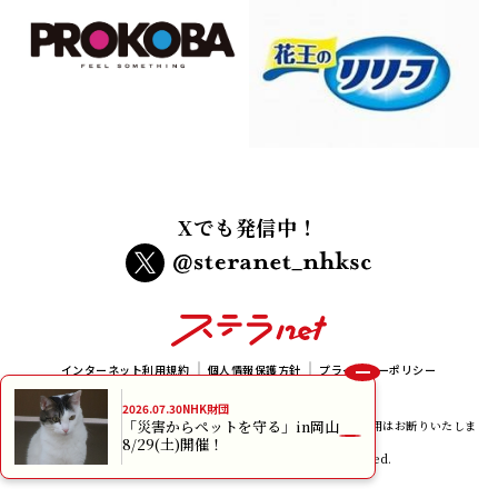
Xでも発信中！
インターネット利用規約
個人情報保護方針
プライバシーポリシー
メルマガ規約
2026.07.30
NHK財団
「災害からペットを守る」in岡山
本サイトに掲載されている画像、イラスト及び記事の無断転載、使用はお断りいたしま
8/29(土)開催！
す。
copyright NHK Foundation All rights reserved.