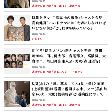
アサ(美山加恋)の容体はなかなか改善せ
2026.08.05
ず……
連続テレビ小説「風、薫る」
次回予告
特集ドラマ｢手塚治虫の戦争｣キャスト会見
高良健吾｢このドラマには“大切にしなければ
いけない何か”が､120％映っている」
2026.08.04
トピック
朝ドラ｢巡るスワン｣新キャスト発表！夏帆、
鳴海唯、田村健太郎、音尾琢真、高橋努、大
倉孝二、角田晃広――主人公･美咲(森田望智)が
交流する警察署の人々 2027年度前期放送
2026.08.04
連続テレビ小説「巡るスワン」
トピック
8/5(水)の「風、薫る」りん(見上愛)と直美
(上坂樹里)は看護に奮闘する中、アサ(美山加
恋)の夫・太助(板橋駿谷)が避病院にやってく
る
2026.08.04
連続テレビ小説「風、薫る」
次回予告