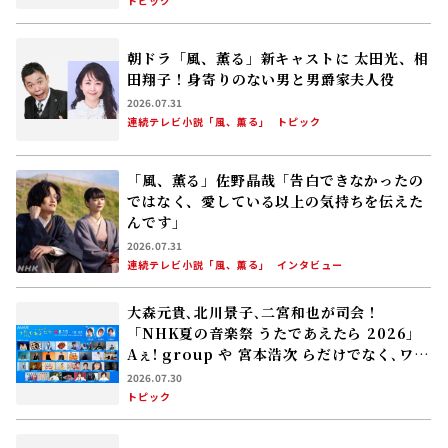
トピック
朝ドラ「風、薫る」新キャストに 太田光、相
田翔子！――身寄りのない男と男爵家夫人役
2026.07.31
連続テレビ小説「風、薫る」
トピック
「風、薫る」佐野晶哉「告白できなかったの
ではなく、愛している以上の気持ちを伝えた
んです」
2026.07.31
連続テレビ小説「風、薫る」
インタビュー
大森元貴､北川景子､二宮和也が司会！
「NHK夏の音楽祭 うたであえたら 2026」
Aぇ! group や 宮本浩次 らだけでなく､ワン
ワン＆速水けんたろう､佐藤弘道 らも集結‼
2026.07.30
トピック