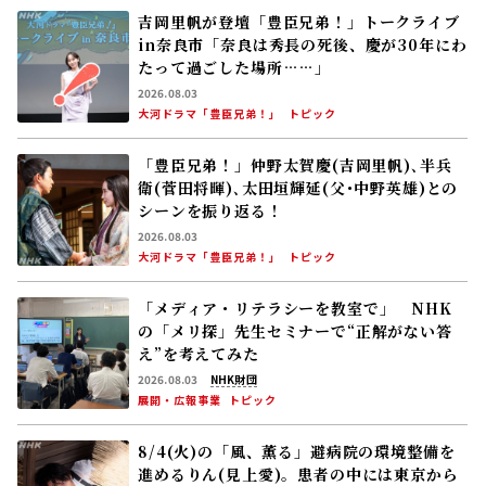
吉岡里帆が登壇「豊臣兄弟！」トークライブ
in奈良市「奈良は秀長の死後、慶が30年にわ
たって過ごした場所……」
2026.08.03
大河ドラマ「豊臣兄弟！」
トピック
「豊臣兄弟！」仲野太賀――慶(吉岡里帆)､半兵
衛(菅田将暉)､太田垣輝延(父･中野英雄)との
シーンを振り返る！
2026.08.03
大河ドラマ「豊臣兄弟！」
トピック
「メディア・リテラシーを教室で」 NHK
の「メリ探」先生セミナーで“正解がない答
え”を考えてみた
2026.08.03
NHK財団
展開・広報事業
トピック
8/4(火)の「風、薫る」避病院の環境整備を
進めるりん(見上愛)。患者の中には東京から