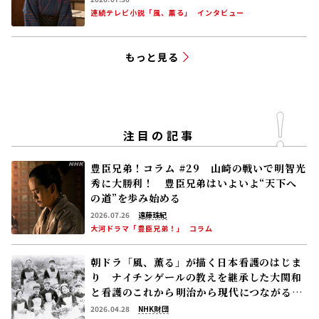
連続テレビ小説「風、薫る」
インタビュー
もっと見る
注目の記事
豊臣兄弟！コラム #29 山崎の戦いで明智光
秀に大勝利！ 豊臣兄弟はいよいよ“天下へ
の道”を歩み始める
2026.07.26
遠藤珠紀
大河ドラマ「豊臣兄弟！」
コラム
朝ドラ「風、薫る」が描く日本看護のはじま
り ナイチンゲールの教えを継承した大関和
と看護のこれから――明治から現代につながる道
【後編】
2026.04.28
NHK財団