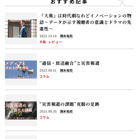
おすすめ記事
『大奥』は時代劇なれどイノベーションの物
語～データが示す視聴者の意識とドラマの先
進性～
2023.10.18
鈴木祐司
大奥
レビュー
“通信・放送融合”と災害報道
2023.08.31
鈴木祐司
コラム
“災害報道の課題”克服の足跡
2023.08.30
鈴木祐司
コラム