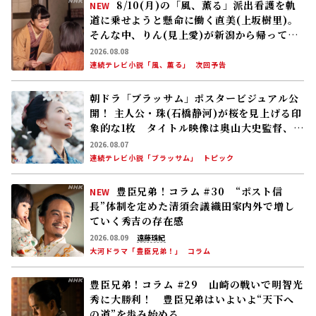
8/10(月)の「風、薫る」派出看護を軌
NEW
道に乗せようと懸命に働く直美(上坂樹里)。
そんな中、りん(見上愛)が新潟から帰ってく
る
2026.08.08
連続テレビ小説「風、薫る」
次回予告
朝ドラ「ブラッサム」ポスタービジュアル公
開！ 主人公・珠(石橋静河)が桜を見上げる印
象的な1枚 タイトル映像は奥山大史監督、語
りは三條雅幸アナ 2026年度後期放送
2026.08.07
連続テレビ小説「ブラッサム」
トピック
豊臣兄弟！コラム #30 “ポスト信
NEW
長”体制を定めた清須会議――織田家内外で増し
ていく秀吉の存在感
2026.08.09
遠藤珠紀
大河ドラマ「豊臣兄弟！」
コラム
豊臣兄弟！コラム #29 山崎の戦いで明智光
秀に大勝利！ 豊臣兄弟はいよいよ“天下へ
の道”を歩み始める