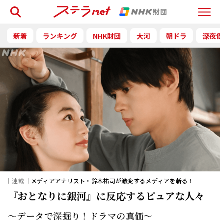
検索
Menu
新着
ランキング
NHK財団
大河
朝ドラ
深夜
｜連載｜
メディアアナリスト・鈴木祐司が激変するメディアを斬る！
『おとなりに銀河』に反応するピュアな人々
～データで深掘り！ドラマの真価～