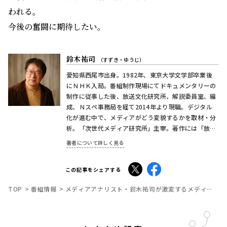
われる。
今後の奮闘に期待したい。
鈴木祐司
（すずき・ゆうじ）
愛知県西尾市出身。1982年、東京大学文学部卒業後
にＮＨＫ入局。番組制作現場にてドキュメンタリーの
制作に従事した後、放送文化研究所、解説委員室、編
成、Ｎスペ事務局を経て2014年より現職。デジタル
化が進む中で、メディアがどう変貌するかを取材・分
析。「次世代メディア研究所」主宰。著作には「放送
十五講」（2011年/共著）、「メディアの将来を探
著者について詳しく見る
る」（2014年/共著）。
X
Facebook
この記事をシェアする
TOP
番組情報
メディアアナリスト・鈴木祐司が激変するメディアを斬