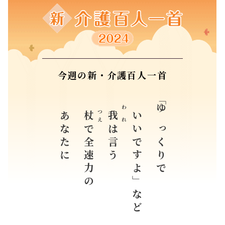
今週の新・介護百人一首
あなたに
いいですよ」など
「ゆっくりで
つえ
われ
杖
我
で全速力の
は言う