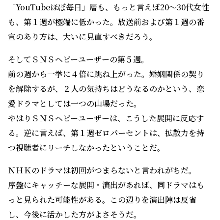
「YouTubeほぼ毎日」層も、もっと言えば20～30代女性
も、第１週が極端に低かった。放送前および第１週の番
宣のあり方は、大いに見直すべきだろう。
そしてＳＮＳヘビーユーザーの第５週。
前の週から一挙に４倍に跳ね上がった。婚姻関係の契り
を解除するが、２人の気持ちはどうなるのかという、恋
愛ドラマとしては一つの山場だった。
やはりＳＮＳヘビーユーザーは、こうした展開に反応す
る。逆に言えば、第１週ゼロパーセントは、拡散力を持
つ視聴者にリーチしなかったということだ。
ＮＨＫのドラマは初回がつまらないと言われがちだ。
序盤にキャッチーな展開・演出があれば、同ドラマはも
っと見られた可能性がある。この辺りを演出陣は反省
し、今後に活かした方がよさそうだ。