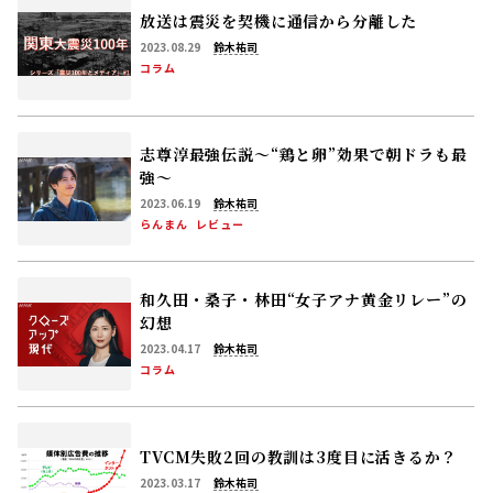
放送は震災を契機に通信から分離した
2023.08.29
鈴木祐司
コラム
志尊淳最強伝説～“鶏と卵”効果で朝ドラも最
強～
2023.06.19
鈴木祐司
らんまん
レビュー
和久田・桑子・林田“女子アナ黄金リレー”の
幻想
2023.04.17
鈴木祐司
コラム
TVCM失敗2回の教訓は3度目に活きるか？
2023.03.17
鈴木祐司