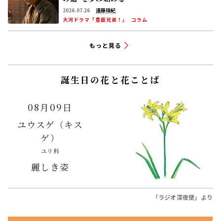
2026.07.26
遠藤珠紀
大河ドラマ「豊臣兄弟！」
コラム
もっと見る
誕生日の花と花ことば
08月09日
ユウスゲ（キス
ゲ）
ユリ科
麗しき姿
「ラジオ深夜便」より