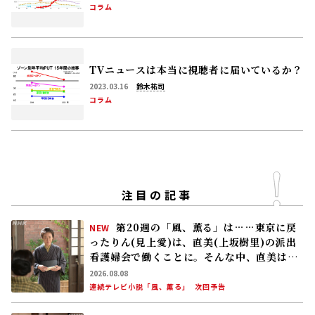
コラム
TVニュースは本当に視聴者に届いているか？
2023.03.16
鈴木祐司
コラム
注目の記事
第20週の「風、薫る」は……東京に戻
NEW
ったりん(見上愛)は、直美(上坂樹里)の派出
看護婦会で働くことに。そんな中、直美は自
分の理想とした無償の看護を始める
2026.08.08
連続テレビ小説「風、薫る」
次回予告