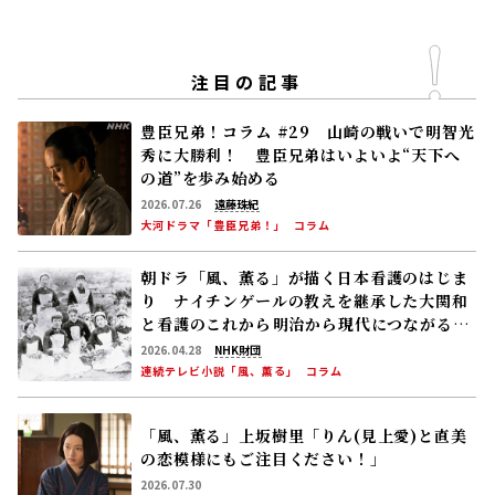
り ナイチンゲールの教えを継承した大関和
と看護のこれから――明治から現代につながる道
【後編】
2026.04.28
NHK財団
連続テレビ小説「風、薫る」
コラム
「風、薫る」上坂樹里「りん(見上愛)と直美
の恋模様にもご注目ください！」
2026.07.30
連続テレビ小説「風、薫る」
インタビュー
8/4(火)の「風、薫る」避病院の環境整備を
進めるりん(見上愛)。患者の中には東京から
来た男(中村倫也)の姿が……
2026.08.03
連続テレビ小説「風、薫る」
次回予告
災害時のペット対応、教訓を生かす――支えあう
心と絆 〜西日本豪雨とペット〜
2026.07.30
NHK財団