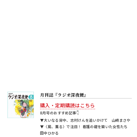
月刊誌『ラジオ深夜便』
購入・定期購読はこちら
8月号のおすすめ記事👇
▼大いなる背中、志村けんを追いかけて 山崎まさや
▼〈風、薫る〉で注目！ 看護の礎を築いた女性たち
田中ひかる
▼５号連続企画「『深夜便』で読む戦争」❶
講談で伝える戦艦「大和」の最後 里見まさと（ザ・
ぼんち） ほか
著者について詳しく見る
X
Facebook
この記事をシェアする
TOP
番組情報
ふるさとを遠く離れたあなたへ贈る、懐かしいあの風景
おすすめ記事