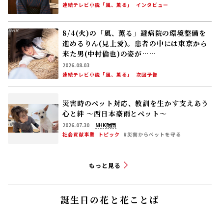
社会貢献事業
トピック
#災害からペットを守る
もっと見る
誕生日の花と花ことば
08月06日
コウホネ
スイレン科
崇高
「ラジオ深夜便」より