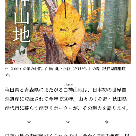
朴（ほお）の葉のお面。白神山地・岳岱（だけだい）の森（秋田県藤里町）
で。
しら
かみ
秋田県と青森県にまたがる
白
神
山地は、日本初の世界自
然遺産に登録されて今年で30年。山々のすそ野・秋田県
能代市に暮らす能登リポーターが、その魅力を語ります。
＊ ＊ ＊
白神山地の森が形づくられたのは、今から約8千年前。以