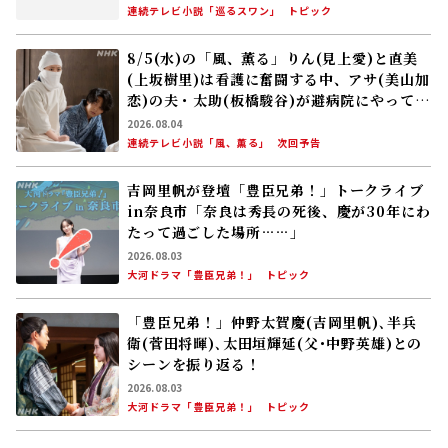
大河ドラマ「豊臣兄弟！」
トピック
「豊臣兄弟！」仲野太賀――慶(吉岡里帆)､半兵
衛(菅田将暉)､太田垣輝延(父･中野英雄)との
シーンを振り返る！
2026.08.03
大河ドラマ「豊臣兄弟！」
トピック
注目の記事
豊臣兄弟！コラム #29 山崎の戦いで明智光
秀に大勝利！ 豊臣兄弟はいよいよ“天下へ
の道”を歩み始める
2026.07.26
遠藤珠紀
大河ドラマ「豊臣兄弟！」
コラム
朝ドラ「風、薫る」が描く日本看護のはじま