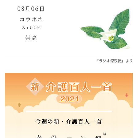
今週の新・介護百人一首
春
母喜べば
「
レジ袋見て
はた
畑
しら
疾風
白
はやて
に舞う
さぎ
鷺
よし
や」
兵庫県 阿江 美穂 （72歳）
すべての入選作品紹介はこちら