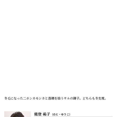
冬毛になった二ホンカモシカと落穂を拾うサルの親子。どちらも冬支度。
能登 祐子
（のと・ゆうこ）
能代市の地域コミュニティー店舗「夢工房 咲く・咲
く」経営。結婚後、能代に暮らして40余年。「日本列
島くらしのたより」に11/20月ほか出演。
写真提供／（一社）白神コミュニケーションズ・後藤千春
（月刊誌『ラジオ深夜便』2023年11月号より）