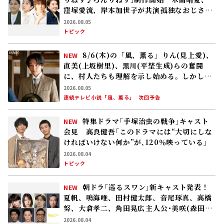
ければいけない何か”が､120％映っている」
2026.08.04
トピック
朝ドラ｢巡るスワン｣新キャスト発表！
NEW
夏帆、鳴海唯、田村健太郎、音尾琢真、高橋
努、大倉孝二、角田晃広――主人公･美咲(森田望
智)が交流する警察署の人々 2027年度前期
2026.08.04
放送
連続テレビ小説「巡るスワン」
トピック
8/5(水)の「風、薫る」りん(見上愛)と直美
(上坂樹里)は看護に奮闘する中、アサ(美山加
恋)の夫・太助(板橋駿谷)が避病院にやってく
る
2026.08.04
連続テレビ小説「風、薫る」
次回予告
吉岡里帆が登壇「豊臣兄弟！」トークライブ
in奈良市「奈良は秀長の死後、慶が30年にわ
たって過ごした場所……」
2026.08.03