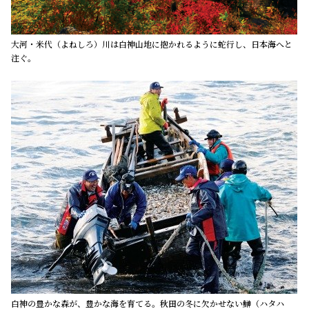
大河・米代（よねしろ）川は白神山地に抱かれるように蛇行し、日本海へと
注ぐ。
白神の豊かな森が、豊かな海を育てる。秋田の冬に欠かせない鰰（ハタハ