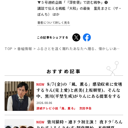
8/7(金)の「風、薫る」感染収束に安堵
NEW
するりん(見上愛)と直美(上坂樹里)。そんな
中、黒川(平埜生成)がりんにある提案をする
2026.08.06
連続テレビ小説「風、薫る」
次回予告
皆川猿時・連ドラ初主演！ 夜ドラ｢ろん
NEW
りねす♪ろんりねす｣制作開始 木南晴夏、
窪塚愛流、岸本加世子が共演――孤独なおじさん
が､人生でやり残したことに向き合う
2026.08.05
トピック
8/6(木)の「風、薫る」りん(見上愛)、
NEW
直美(上坂樹里)、黒川(平埜生成)らの奮闘
に、村人たちも理解を示し始める。しかし、
アサ(美山加恋)の容体はなかなか改善せ
2026.08.05
ず……
連続テレビ小説「風、薫る」
次回予告
特集ドラマ｢手塚治虫の戦争｣キャスト
NEW
会見 高良健吾｢このドラマには“大切にしな