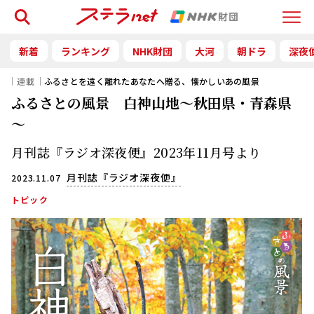
検索
Menu
新着
ランキング
NHK財団
大河
朝ドラ
深夜
｜連載｜
ふるさとを遠く離れたあなたへ贈る、懐かしいあの風景
ふるさとの風景 白神山地～秋田県・青森県
～
月刊誌『ラジオ深夜便』2023年11月号より
月刊誌『ラジオ深夜便』
2023.11.07
トピック