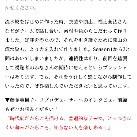
いったので、ぜひ楽しんでいただきたいと思っています。
▼藤並英樹チーフプロデューサーへのインタビュー前編
もぜひお読みください！
「時代劇だからこそ描ける、普遍的なテーマ。とっつきに
くい幕末だからこそ、知らない人も楽しめる！」
【関連番組情報】
11/14（火）放送の「100カメ」
では、ドラマ10「大奥」の舞
台裏に密着！ ドラマの世界を作る美術スタッフたちの仕事
に迫る。大奥の男たちが勢ぞろいする華やかな山場シーンの
裏で繰り広げられていたドタバタ劇とは…？
「大奥」をNHKオンデマンドで視聴する