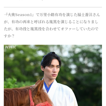
――『大奥Season1』で万里小路有功を演じた福士蒼汰さん
が、有功の再来と呼ばれる胤篤を演じることになりまし
たが、有功役と胤篤役を合わせてオファーしていたので
すか？