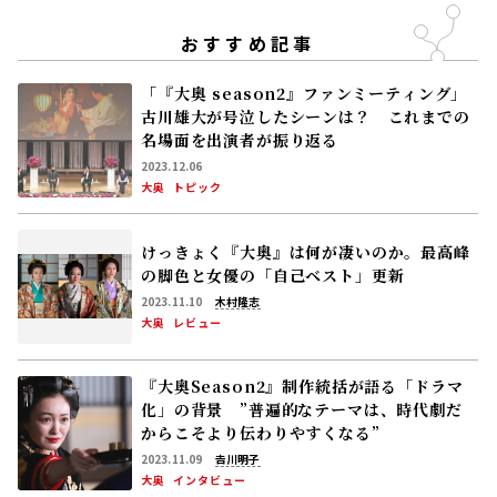
大奥
レビュー
『大奥Season2』制作統括が語る「ドラマ
化」の背景 ”普遍的なテーマは、時代劇だ
からこそより伝わりやすくなる”
2023.11.09
𠮷川明子
大奥
インタビュー
朝ドラ「ブラッサム」ポスタービジュ
NEW
アル公開！ 主人公・珠(石橋静河)が桜を見上
げる印象的な1枚 タイトル映像は奥山大史監
督、語りは三條雅幸アナ 2026年度後期放
2026.08.07
送
連続テレビ小説「ブラッサム」
トピック
「風、薫る」見上愛「佐野晶哉さんと
NEW
シマケンさんは、重なる部分がありま
す……」
2026.08.07
連続テレビ小説「風、薫る」
インタビュー