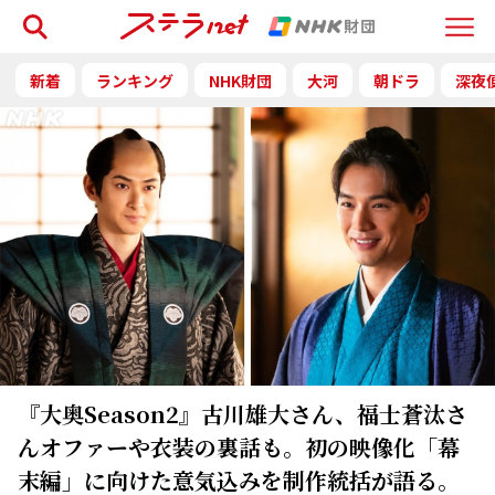
検索
Menu
新着
ランキング
NHK財団
大河
朝ドラ
深夜
『大奥Season2』古川雄大さん、福士蒼汰さ
んオファーや衣装の裏話も。初の映像化「幕
末編」に向けた意気込みを制作統括が語る。