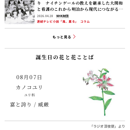
カノコユリ
ユリ科
富と誇り / 威厳
「ラジオ深夜便」より
今週の新・介護百人一首
小さき
身を