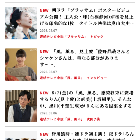
8/7(金)の「風、薫る」感染収束に安堵
NEW
するりん(見上愛)と直美(上坂樹里)。そんな
中、黒川(平埜生成)がりんにある提案をする
2026.08.06
連続テレビ小説「風、薫る」
次回予告
皆川猿時・連ドラ初主演！ 夜ドラ｢ろん
NEW
りねす♪ろんりねす｣制作開始 木南晴夏、
窪塚愛流、岸本加世子が共演――孤独なおじさん
が､人生でやり残したことに向き合う
2026.08.05
トピック
8/6(木)の「風、薫る」りん(見上愛)、直美
(上坂樹里)、黒川(平埜生成)らの奮闘に、村
人たちも理解を示し始める。しかし、アサ(美
山加恋)の容体はなかなか改善せず……
2026.08.05
連続テレビ小説「風、薫る」
次回予告