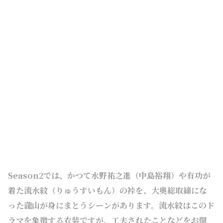
――Season2では、かつて水野祐之進（中島裕翔）や有功が
着た流水紋（りゅうすいもん）の裃を、大奥総取締にな
った瀧山が身にまとうシーンがあります。流水紋はこのド
ラマを象徴する衣装ですが、工夫されたことなどをお聞
かせください。
流水紋をはじめに作った時、衣装や演出、福士蒼汰さん
などがチームで話し合い、素材や色からこだわって作り
ました。好評を得たので、それを引き継ぐために瀧山の
流水紋も、より力を入れて作りました。Season1から2と
間はあいてしまいましたが、連続性はあり、前回を踏襲
して視聴者のみなさんの期待に応えるというプレッシャ
ーはあります。でも、それをうれしく感じながら制作して