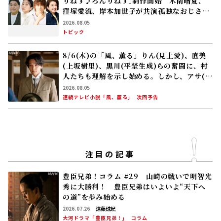
注目の記事
豊臣兄弟！コラム #29 山崎の戦いで明智光
秀に大勝利！ 豊臣兄弟はいよいよ“天下へ
の道”を歩み始める
2026.07.26
遠藤珠紀
大河ドラマ「豊臣兄弟！」
コラム
朝ドラ｢巡るスワン｣新キャスト発表！夏帆、
鳴海唯、田村健太郎、音尾琢真、高橋努、大
倉孝二、角田晃広――主人公･美咲(森田望智)が
交流する警察署の人々 2027年度前期放送
2026.08.04
連続テレビ小説「巡るスワン」
トピック
災害時のペット対応、教訓を生かす――支えあう
心と絆 〜西日本豪雨とペット〜
2026.07.30
NHK財団
社会貢献事業
トピック
#災害からペットを守る