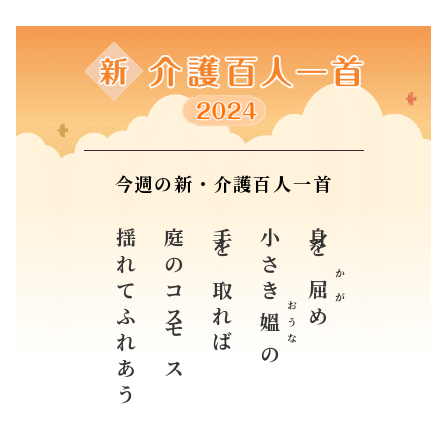
揺れてふれあう
庭のコスモス
手を取れば
かが
屈
おうな
め
媼
の
神奈川県 新井 美千代 （82歳）
すべての入選作品紹介はこちら
企画協力
公益財団法人日本介護福祉士会
学校法人NHK学園