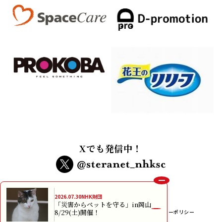
Xでも発信中！
インターネット利用規約
個人情報保護方針
プライバシーポリシー
メルマガ規約
本サイトに掲載されている画像、イラスト及び記事の無断転載、使用はお断りいたしま
す。
copyright NHK Foundation All rights reserved.
2026.07.30
NHK財団
「災害からペットを守る」in岡山
8/29(土)開催！