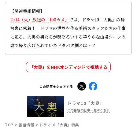
X
Facebook
この記事をシェアする
ドラマ10「大奥」
この番組の記事一覧はこちら
TOP
番組情報
ドラマ10「大奥」特集
おすすめ記事
「『大奥 season2』ファンミーティング」
古川雄大が号泣したシーンは？ これまでの
名場面を出演者が振り返る
2023.12.06
大奥
トピック
けっきょく『大奥』は何が凄いのか。最高峰
の脚色と女優の「自己ベスト」更新
2023.11.10
木村隆志