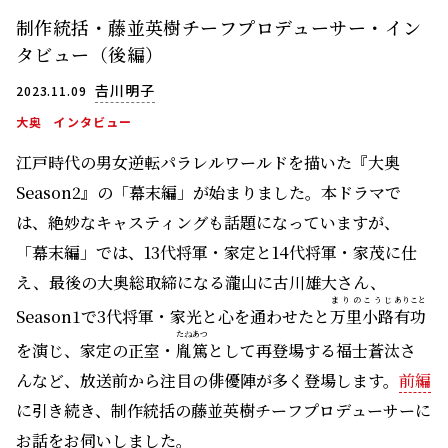
制作統括・藤並英樹チーフプロデューサー・イン
タビュー（後編）
𠮷川明子
2023.11.09
大奥
インタビュー
江戸時代の男女逆転パラレルワールドを描いた『大奥
Season2』の「幕末編」が始まりました。本ドラマで
は、絶妙なキャスティングも話題になっていますが、
「幕末編」では、13代将軍・家定と14代将軍・家茂に仕
え、最後の大奥総取締になる瀧山に古川雄大さん、
まりのこうじ
ありこと
Season1で3代将軍・家光と心を通わせたと
万里小路
有功
たね
あつ
を演じ、家定の正室・
胤
篤
として再登場する福士蒼汰さ
んなど、放送前から注目の俳優陣が多く登場します。
前編
に引き続き、制作統括の藤並英樹チーフプロデューサーに
お話をお伺いしました。