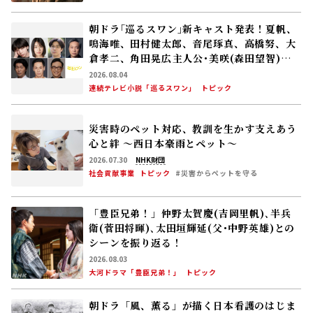
「豊臣兄弟！」仲野太賀――慶(吉岡里帆)､半兵
衛(菅田将暉)､太田垣輝延(父･中野英雄)との
シーンを振り返る！
2026.08.03
大河ドラマ「豊臣兄弟！」
トピック
朝ドラ「風、薫る」が描く日本看護のはじま
り ナイチンゲールの教えを継承した大関和
と看護のこれから――明治から現代につながる道
【後編】
2026.04.28
NHK財団
連続テレビ小説「風、薫る」
コラム
もっと見る
誕生日の花と花ことば
08月07日