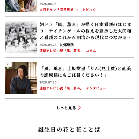
2026.08.03
大河ドラマ「豊臣兄弟！」
トピック
朝ドラ「風、薫る」が描く日本看護のはじま
り ナイチンゲールの教えを継承した大関和
と看護のこれから――明治から現代につながる道
【後編】
2026.04.28
NHK財団
連続テレビ小説「風、薫る」
コラム
「風、薫る」上坂樹里「りん(見上愛)と直美
の恋模様にもご注目ください！」
2026.07.30
連続テレビ小説「風、薫る」
インタビュー
もっと見る
誕生日の花と花ことば