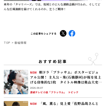
来年の「タマリバーズ」では、地域とのどんな連動企画が行われ、そしてど
んな広場演劇を届けてくれるのか、乞うご期待！
X
Facebook
この記事をシェアする
TOP
番組情報
おすすめ記事
朝ドラ「ブラッサム」ポスタービジュ
NEW
アル公開！ 主人公・珠(石橋静河)が桜を見上
げる印象的な1枚 タイトル映像は奥山大史監
督、語りは三條雅幸アナ 2026年度後期放
2026.08.07
送
連続テレビ小説「ブラッサム」
トピック
「風、薫る」見上愛「佐野晶哉さんと
NEW