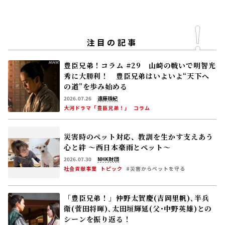
注目の記事
豊臣兄弟！コラム #29 山崎の戦いで明智光
秀に大勝利！ 豊臣兄弟はいよいよ“天下へ
の道”を歩み始める
2026.07.26
遠藤珠紀
大河ドラマ「豊臣兄弟！」
コラム
災害時のペット対応、教訓を生かす――支えあう
心と絆 〜西日本豪雨とペット〜
2026.07.30
NHK財団
社会貢献事業
トピック
#災害からペットを守る
「豊臣兄弟！」仲野太賀――慶(吉岡里帆)､半兵
衛(菅田将暉)､太田垣輝延(父･中野英雄)との
シーンを振り返る！