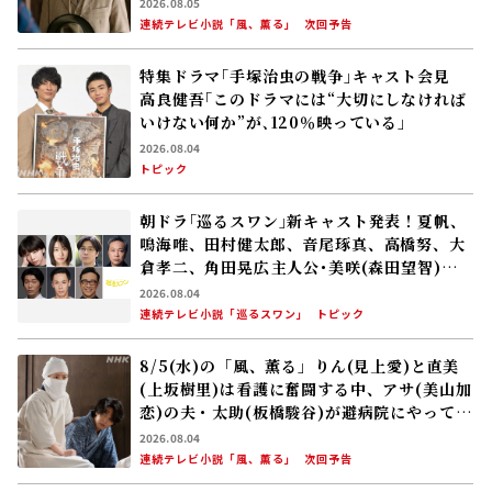
2026.08.05
連続テレビ小説「風、薫る」
次回予告
特集ドラマ｢手塚治虫の戦争｣キャスト会見
高良健吾｢このドラマには“大切にしなければ
いけない何か”が､120％映っている」
2026.08.04
トピック
朝ドラ｢巡るスワン｣新キャスト発表！夏帆、
鳴海唯、田村健太郎、音尾琢真、高橋努、大
倉孝二、角田晃広――主人公･美咲(森田望智)が
交流する警察署の人々 2027年度前期放送
2026.08.04
連続テレビ小説「巡るスワン」
トピック
8/5(水)の「風、薫る」りん(見上愛)と直美
(上坂樹里)は看護に奮闘する中、アサ(美山加
恋)の夫・太助(板橋駿谷)が避病院にやってく
る
2026.08.04
連続テレビ小説「風、薫る」
次回予告