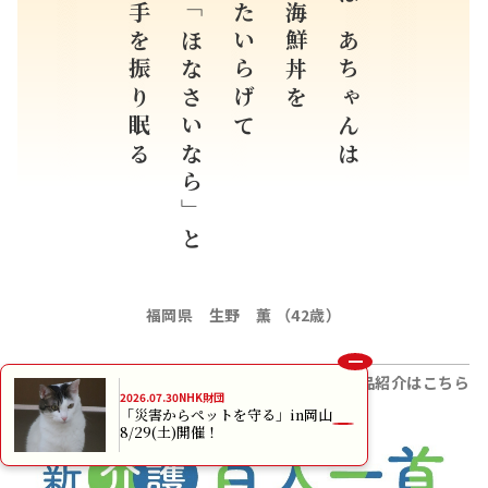
手を振り眠る
「ほなさいなら」と
たいらげて
海鮮丼を
ばあちゃんは
福岡県 生野 薫 （42歳）
すべての入選作品紹介はこちら
2026.07.30
NHK財団
「災害からペットを守る」in岡山
8/29(土)開催！