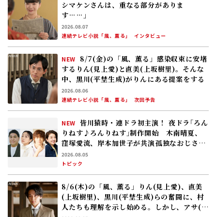
シマケンさんは、重なる部分がありま
す……」
2026.08.07
連続テレビ小説「風、薫る」
インタビュー
8/7(金)の「風、薫る」感染収束に安堵
NEW
するりん(見上愛)と直美(上坂樹里)。そんな
中、黒川(平埜生成)がりんにある提案をする
2026.08.06
連続テレビ小説「風、薫る」
次回予告
皆川猿時・連ドラ初主演！ 夜ドラ｢ろん
NEW
りねす♪ろんりねす｣制作開始 木南晴夏、
窪塚愛流、岸本加世子が共演――孤独なおじさん
が､人生でやり残したことに向き合う
2026.08.05
トピック
8/6(木)の「風、薫る」りん(見上愛)、直美
(上坂樹里)、黒川(平埜生成)らの奮闘に、村
人たちも理解を示し始める。しかし、アサ(美
山加恋)の容体はなかなか改善せず……