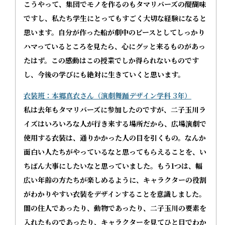
こうやって、集団でモノを作るのもタマリバーズの醍醐味
ですし、私たち学生にとってもすごく大切な経験になると
思います。自分が作った船が劇中のピースとしてしっかり
ハマっているところを見たら、心にグッと来るものがあっ
たはず。この感動はこの授業でしか得られないものです
し、今後の学びにも絶対に生きていくと思います。
衣装班：本郷真衣さん（演劇舞踊デザイン学科 3年）
私は去年もタマリバーズに参加したのですが、二子玉川ラ
イズはいろいろな人が行き来する場所だから、広場演劇で
使用する衣装は、通りかかった人の目を引くもの。なんか
面白い人たちがやっているなと思ってもらえることを、い
ちばん大事にしたいなと思っていました。もう1つは、幅
広い年齢の方たちが楽しめるように、キャラクターの役割
がわかりやすい衣装をデザインすることを意識しました。
闇の住人であったり、動物であったり、二子玉川の要素を
入れたものであったり、キャラクターを見てひと目でわか