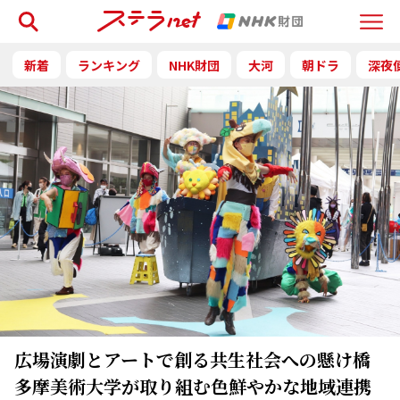
検索
Menu
新着
ランキング
NHK財団
大河
朝ドラ
深夜
広場演劇とアートで創る共生社会への懸け橋
多摩美術大学が取り組む色鮮やかな地域連携