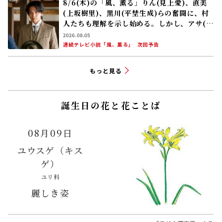
8/6(木)の「風、薫る」りん(見上愛)、直美
(上坂樹里)、黒川(平埜生成)らの奮闘に、村
人たちも理解を示し始める。しかし、アサ(美
山加恋)の容体はなかなか改善せず……
2026.08.05
連続テレビ小説「風、薫る」
次回予告
もっと見る
誕生日の花と花ことば
08月09日
ユウスゲ（キス
ゲ）
ユリ科
麗しき姿