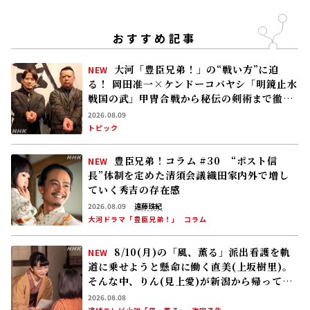
おすすめ記事
大河「豊臣兄弟！」の“戦い方”に迫
NEW
る！―― 岡田准一×ケンドーコバヤシ「明鏡止水
戦国の武」甲冑合戦から秘伝の剣術まで徹底
解剖
2026.08.09
トピック
豊臣兄弟！コラム #30 “ポスト信
NEW
長”体制を定めた清須会議――織田家内外で増し
ていく秀吉の存在感
2026.08.09
遠藤珠紀
大河ドラマ「豊臣兄弟！」
コラム
8/10(月)の「風、薫る」派出看護を軌
NEW
道に乗せようと懸命に働く直美(上坂樹里)。
そんな中、りん(見上愛)が新潟から帰ってく
る
2026.08.08