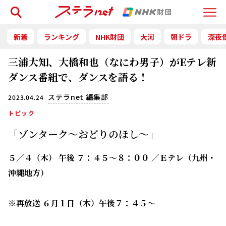
検索
Menu
新着
ランキング
NHK財団
大河
朝ドラ
深夜
三浦大知、大橋和也（なにわ男子）がEテレ新
ダンス番組で、ダンスを語る！
ステラnet 編集部
2023.04.24
トピック
「ゾンターク～おどりのほし～」
５／４（木） 午後 ７：４５～８：００ ／Ｅテレ（九州・
沖縄地方）
※再放送 ６月１日（木）午後７：４５～