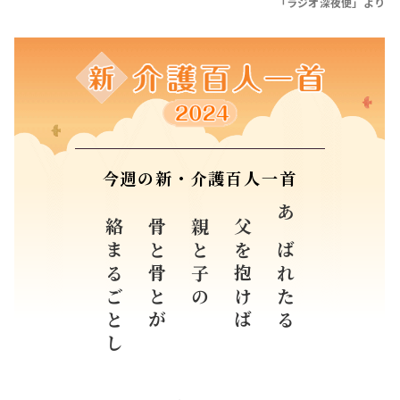
「ラジオ深夜便」より
今週の新・介護百人一首
絡まるごとし
骨と骨とが
親と子の
父を抱けば
あばれたる