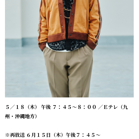
５／１８（木） 午後 ７：４５～８：００ ／Ｅテレ（九
州・沖縄地方）
※再放送 ６月１５日（木）午後７：４５～