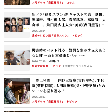
大河ドラマ「豊臣兄弟！」
コラム
朝ドラ｢巡るスワン｣新キャスト発表！夏帆、
鳴海唯、田村健太郎、音尾琢真、高橋努、大
倉孝二、角田晃広――主人公･美咲(森田望智)が
交流する警察署の人々 2027年度前期放送
2026.08.04
連続テレビ小説「巡るスワン」
トピック
災害時のペット対応、教訓を生かす――支えあう
心と絆 〜西日本豪雨とペット〜
2026.07.30
NHK財団
社会貢献事業
トピック
#災害からペットを守る
「豊臣兄弟！」仲野太賀――慶(吉岡里帆)､半兵
衛(菅田将暉)､太田垣輝延(父･中野英雄)との
シーンを振り返る！
2026.08.03
大河ドラマ「豊臣兄弟！」
トピック