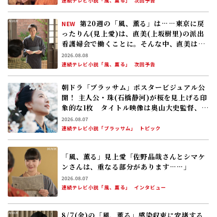
連続テレビ小説「風、薫る」
次回予告
第20週の「風、薫る」は……東京に戻
NEW
ったりん(見上愛)は、直美(上坂樹里)の派出
看護婦会で働くことに。そんな中、直美は自
分の理想とした無償の看護を始める
2026.08.08
連続テレビ小説「風、薫る」
次回予告
朝ドラ「ブラッサム」ポスタービジュアル公
開！ 主人公・珠(石橋静河)が桜を見上げる印
象的な1枚 タイトル映像は奥山大史監督、語
りは三條雅幸アナ 2026年度後期放送
2026.08.07
連続テレビ小説「ブラッサム」
トピック
「風、薫る」見上愛「佐野晶哉さんとシマケ
ンさんは、重なる部分があります……」
2026.08.07
連続テレビ小説「風、薫る」
インタビュー
8/7(金)の「風、薫る」感染収束に安堵する