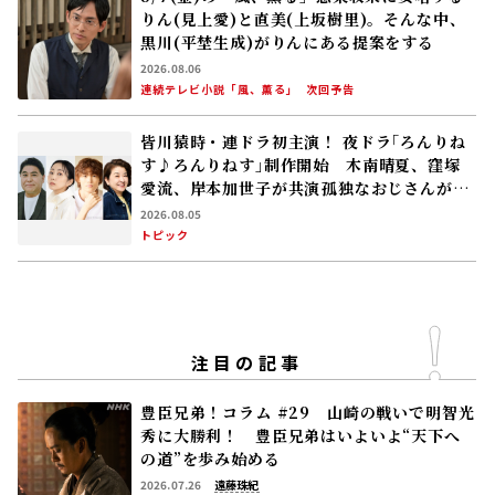
りん(見上愛)と直美(上坂樹里)。そんな中、
黒川(平埜生成)がりんにある提案をする
2026.08.06
連続テレビ小説「風、薫る」
次回予告
皆川猿時・連ドラ初主演！ 夜ドラ｢ろんりね
す♪ろんりねす｣制作開始 木南晴夏、窪塚
愛流、岸本加世子が共演――孤独なおじさんが､
人生でやり残したことに向き合う
2026.08.05
トピック
注目の記事
豊臣兄弟！コラム #29 山崎の戦いで明智光
秀に大勝利！ 豊臣兄弟はいよいよ“天下へ
の道”を歩み始める
2026.07.26
遠藤珠紀