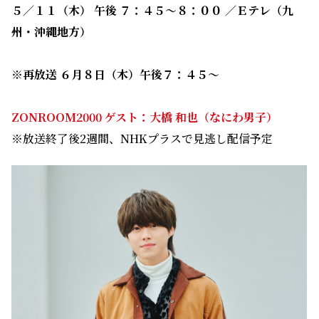
５／１１（木） 午後 ７：４５～８：００ ／Ｅテレ（九
州・沖縄地方）
※再放送 ６月８日（木）午後７：４５～
ZONROOM2000 ゲスト：大橋 和也（なにわ男子）
※放送終了後2週間、NHKプラスで見逃し配信予定