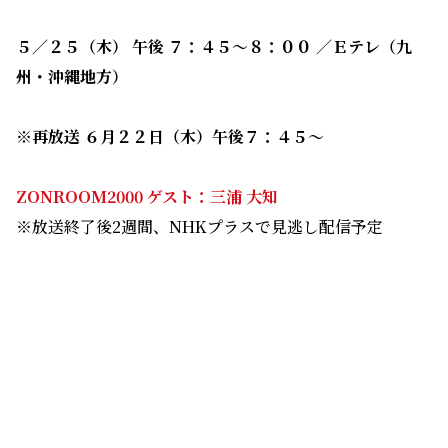
５／２５（木） 午後 ７：４５～８：００ ／Ｅテレ（九
州・沖縄地方）
※再放送 ６月２２日（木）午後７：４５～
ZONROOM2000 ゲスト：三浦 大知
※放送終了後2週間、NHKプラスで見逃し配信予定