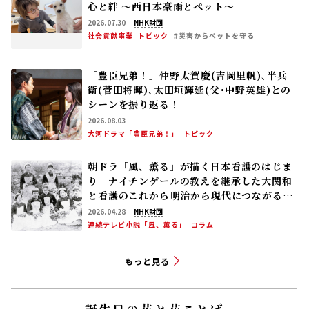
8/7(金)の「風、薫る」感染収束に安堵する
りん(見上愛)と直美(上坂樹里)。そんな中、
黒川(平埜生成)がりんにある提案をする
2026.08.06
連続テレビ小説「風、薫る」
次回予告
注目の記事
豊臣兄弟！コラム #29 山崎の戦いで明智光
秀に大勝利！ 豊臣兄弟はいよいよ“天下へ
の道”を歩み始める
2026.07.26
遠藤珠紀
大河ドラマ「豊臣兄弟！」
コラム
朝ドラ｢巡るスワン｣新キャスト発表！夏帆、