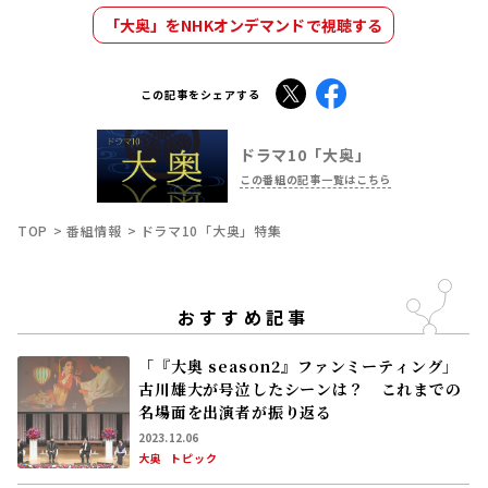
提供：白泉社
薩摩藩・島津家から家斉に嫁ぐ、聡明で心優しい御台
所・茂姫。治済に頭の上がらない気弱な家斉を思いやっ
て励まし、陰ながら支える利発な正室。気立ての良さで
側室たちとも仲良く渡り歩くが、やがて治済の謀略に巻
き込まれていく……。
【蓮佛美沙子さん コメント】
物語から放たれる力強い命の躍動感に、あっという間に
惹きつけられました。台本を開くたび、「こんなにやりが
いのある役を任せていただけて幸せだなぁ」という喜び
と、「でも…実際にこれを演じるのか…」という壮絶さ