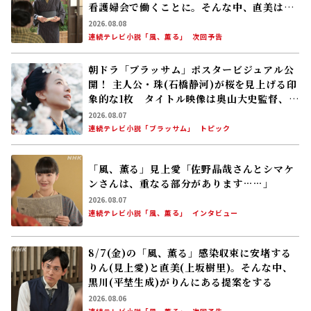
「『大奥 season2』ファンミーティング」
古川雄大が号泣したシーンは？ これまでの
名場面を出演者が振り返る
2023.12.06
大奥
トピック
けっきょく『大奥』は何が凄いのか。最高峰
の脚色と女優の「自己ベスト」更新
2023.11.10
木村隆志
大奥
レビュー
『大奥Season2』古川雄大さん、福士蒼汰
さんオファーや衣装の裏話も。初の映像化
「幕末編」に向けた意気込みを制作統括が語
る。
2023.11.09
𠮷川明子
大奥
インタビュー
8/10(月)の「風、薫る」派出看護を軌
NEW
道に乗せようと懸命に働く直美(上坂樹里)。