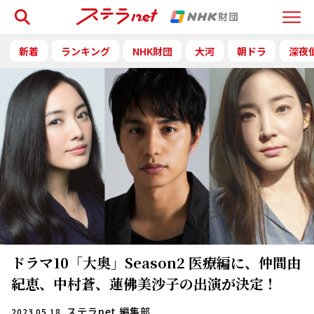
検索
Menu
新着
ランキング
NHK財団
大河
朝ドラ
深夜
ドラマ10「大奥」Season2 医療編に、仲間由
紀恵、中村蒼、蓮佛美沙子の出演が決定！
ステラnet 編集部
2023.05.18