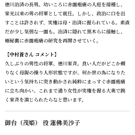
提供：白泉社
徳川治済の長男。幼いころに赤面疱瘡の人痘を接種し、
家光以来の男の将軍として就任。しかし、政治に口を出
すことは許されず、実権は母・治済に握られている。素直
だが少し気弱な一面も。治済に隠れて黒木らに接触し、
極秘裏に赤面疱瘡の研究を再開させていく。
【中村蒼さん コメント】
久しぶりの男性の将軍、徳川家斉。良い人だがどこか頼
りなく母親の操り人形状態ですが、何か世の為になりた