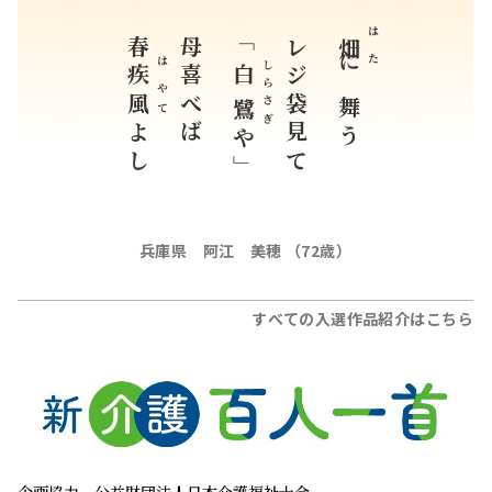
連続テレビ小説「風、薫る」
コラム
もっと見る
誕生日の花と花ことば
08月09日
ユウスゲ（キス
ゲ）
ユリ科
麗しき姿
「ラジオ深夜便」より