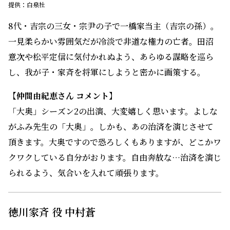
提供：白泉社
8代・吉宗の三女・宗尹の子で一橋家当主（吉宗の孫）。
一見柔らかい雰囲気だが冷淡で非道な権力の亡者。田沼
意次や松平定信に気付かれぬよう、あらゆる謀略を巡ら
し、我が子・家斉を将軍にしようと密かに画策する。
【仲間由紀恵さん​ コメント】
「大奥」シーズン2の出演、大変嬉しく思います。よしな
がふみ先生の「大奥」。しかも、あの治済を演じさせて
頂きます。大奥ですので恐ろしくもありますが、どこかワ
クワクしている自分がおります。自由奔放な…治済を演じ
られるよう、気合いを入れて頑張ります。
徳川家斉 役 中村蒼