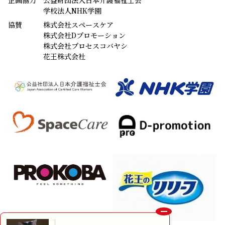
今週の新・介護百人一首
春
母喜べば
「
レジ袋見て
はた
畑
しら
疾風
白
はやて
に舞う
さぎ
鷺
よし
や」
兵庫県 阿江 美穂 （72歳）
すべての入選作品紹介はこちら