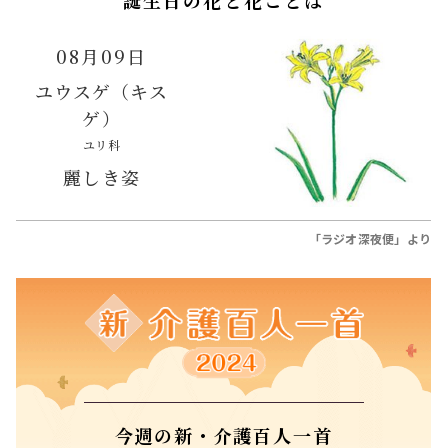
鳴海唯、田村健太郎、音尾琢真、高橋努、大
倉孝二、角田晃広――主人公･美咲(森田望智)が
交流する警察署の人々 2027年度前期放送
2026.08.04
連続テレビ小説「巡るスワン」
トピック
災害時のペット対応、教訓を生かす――支えあう
心と絆 〜西日本豪雨とペット〜
2026.07.30
NHK財団
社会貢献事業
トピック
#災害からペットを守る
「豊臣兄弟！」仲野太賀――慶(吉岡里帆)､半兵
衛(菅田将暉)､太田垣輝延(父･中野英雄)との
シーンを振り返る！
2026.08.03
大河ドラマ「豊臣兄弟！」
トピック
朝ドラ「風、薫る」が描く日本看護のはじま
り ナイチンゲールの教えを継承した大関和
と看護のこれから――明治から現代につながる道
【後編】
2026.04.28
NHK財団