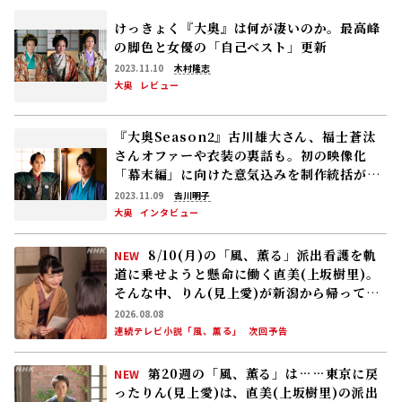
に対する重圧が、波のように心を支配しています。シーズ
ン1から高い志を持って作品に挑んでこられた心強いスタ
ッフの皆様と一緒に、愛と覚悟を貫いた茂姫の生き様
を、しっかりとカメラの前で表現できればと思います。
「大奥」をNHKオンデマンドで視聴する
X
Facebook
この記事をシェアする
ドラマ10「大奥」
この番組の記事一覧はこちら
TOP
番組情報
ドラマ10「大奥」特集
おすすめ記事