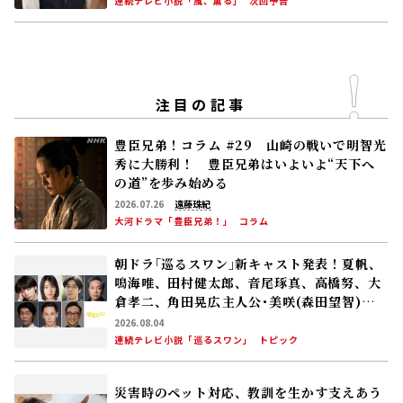
そんな中、りん(見上愛)が新潟から帰ってく
る
2026.08.08
連続テレビ小説「風、薫る」
次回予告
第20週の「風、薫る」は……東京に戻
NEW
ったりん(見上愛)は、直美(上坂樹里)の派出
看護婦会で働くことに。そんな中、直美は自
分の理想とした無償の看護を始める
2026.08.08
連続テレビ小説「風、薫る」
次回予告
朝ドラ「ブラッサム」ポスタービジュアル公
開！ 主人公・珠(石橋静河)が桜を見上げる印
象的な1枚 タイトル映像は奥山大史監督、語
りは三條雅幸アナ 2026年度後期放送
2026.08.07
連続テレビ小説「ブラッサム」
トピック
「風、薫る」見上愛「佐野晶哉さんとシマケ
ンさんは、重なる部分があります……」
2026.08.07
連続テレビ小説「風、薫る」
インタビュー