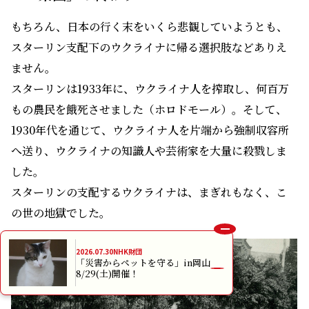
もちろん、日本の行く末をいくら悲観していようとも、
スターリン支配下のウクライナに帰る選択肢などありえ
ません。
スターリンは1933年に、ウクライナ人を搾取し、何百万
もの農民を餓死させました（ホロドモール）。そして、
1930年代を通じて、ウクライナ人を片端から強制収容所
へ送り、ウクライナの知識人や芸術家を大量に殺戮しま
した。
スターリンの支配するウクライナは、まぎれもなく、こ
の世の地獄でした。
2026.07.30
NHK財団
「災害からペットを守る」in岡山
8/29(土)開催！