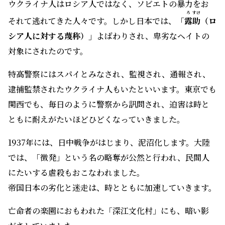
ウクライナ人はロシア人ではなく、ソビエトの暴力をお
ろ
すけ
それて逃れてきた人々です。しかし日本では、
「
露
助
（ロ
シア人に対する蔑称）」
よばわりされ、卑劣なヘイトの
対象にされたのです。
特高警察にはスパイとみなされ、監視され、通報され、
逮捕監禁されたウクライナ人もいたといいます。東京でも
関西でも、毎日のように警察から訊問され、迫害は時と
ともに耐えがたいほどひどくなっていきました。
1937年には、日中戦争がはじまり、泥沼化します。大陸
では、「徴発」という名の略奪が公然と行われ、民間人
にたいする虐殺もおこなわれました。
帝国日本の劣化と迷走は、時とともに加速していきます。
亡命者の楽園におもわれた「深江文化村」にも、暗い影