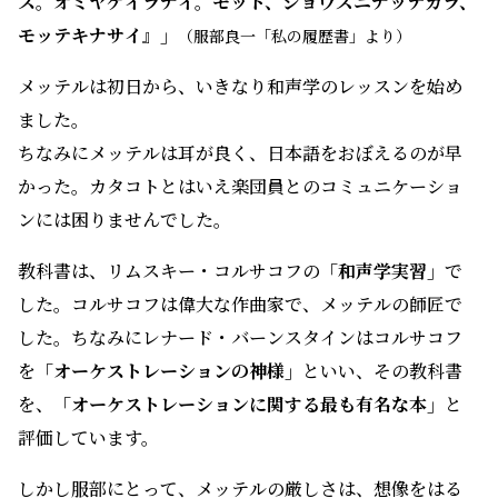
ス。オミヤゲイラナイ。モット、ジョウズニナッテカラ、
モッテキナサイ』」
（服部良一「私の履歴書」より）
メッテルは初日から、いきなり和声学のレッスンを始め
ました。
ちなみにメッテルは耳が良く、日本語をおぼえるのが早
かった。カタコトとはいえ楽団員とのコミュニケーショ
ンには困りませんでした。
教科書は、リムスキー・コルサコフの
「和声学実習」
で
した。コルサコフは偉大な作曲家で、メッテルの師匠で
した。ちなみにレナード・バーンスタインはコルサコフ
を
「オーケストレーションの神様」
といい、その教科書
を、
「オーケストレーションに関する最も有名な本」
と
評価しています。
しかし服部にとって、メッテルの厳しさは、想像をはる