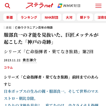
検索
Menu
新着
ランキング
NHK財団
大河
朝ドラ
深夜
｜連載｜
亡命ウクラニアン百年の物語
服部良一の才能を見抜いた、巨匠メッテルが
起こした「神戸の奇跡」
シリーズ「亡命指揮者・果てなき旅路」第2回
貴志謙介
2023.11.22
コラム
シリーズ「亡命指揮者・果てなき旅路」前回までのあら
すじ
日本ポップスの生みの親・服部良一。そして世界のマエ
ストロ・朝比奈隆。
ふたりの才能を見出し、育てたのは、ウクライナ人指揮