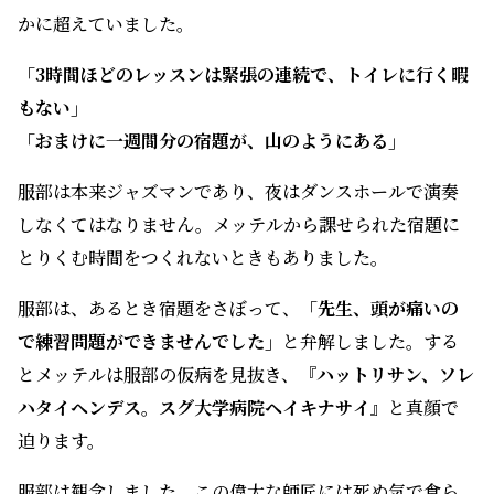
かに超えていました。
「3時間ほどのレッスンは緊張の連続で、トイレに行く暇
もない」
「おまけに一週間分の宿題が、山のようにある」
服部は本来ジャズマンであり、夜はダンスホールで演奏
しなくてはなりません。メッテルから課せられた宿題に
とりくむ時間をつくれないときもありました。
服部は、あるとき宿題をさぼって、
「先生、頭が痛いの
で練習問題ができませんでした」
と弁解しました。する
とメッテルは服部の仮病を見抜き、
『ハットリサン、ソレ
ハタイヘンデス。スグ大学病院ヘイキナサイ
』と真顔で
迫ります。
服部は観念しました。この偉大な師匠には死ぬ気で食ら