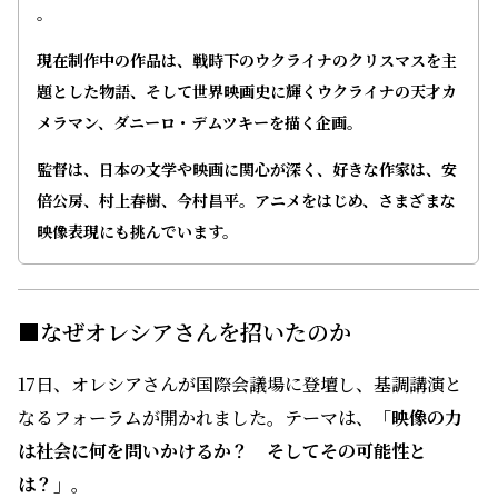
劇映画では、クリミアをめぐる「ヴィオロンチェル」
(2014)がキーウ国際映画祭で受賞。「キャロル・オブ・ザ・
ベル」（2021）は長編劇映画監督作品第2作となります。
最新作は、ソビエトに破壊されたウクライナの河川の実態を
告発するドキュメンタリー「そしてすべての川」（2022）
。
現在制作中の作品は、戦時下のウクライナのクリスマスを主
題とした物語、そして世界映画史に輝くウクライナの天才カ
メラマン、ダニーロ・デムツキーを描く企画。
監督は、日本の文学や映画に関心が深く、好きな作家は、安
倍公房、村上春樹、今村昌平。アニメをはじめ、さまざまな
映像表現にも挑んでいます。
■なぜオレシアさんを招いたのか