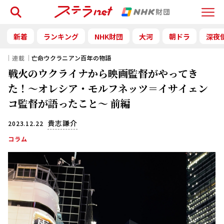
検索
Menu
新着
ランキング
NHK財団
大河
朝ドラ
深夜
｜連載｜
亡命ウクラニアン百年の物語
戦火のウクライナから映画監督がやってき
た！～オレシア・モルフネッツ＝イサイェン
コ監督が語ったこと～ 前編
貴志謙介
2023.12.22
コラム