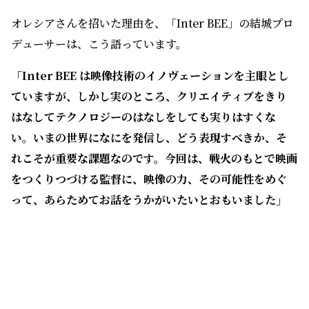
17日、オレシアさんが国際会議場に登壇し、基調講演と
なるフォーラムが開かれました。テーマは、
「映像の力
は社会に何を問いかけるか？ そしてその可能性と
は？」
。
オレシアさんを招いた理由を、「Inter BEE」の結城プロ
デューサーは、こう語っています。
「Inter BEE は映像技術のイノヴェーションを主眼とし
ていますが、しかし実のところ、クリエイティブをきり
はなしてテクノロジーのはなしをしても実りはすくな
い。いまの世界になにを発信し、どう表現すべきか、そ
れこそが重要な課題なのです。今回は、戦火のもとで映画
をつくりつづける監督に、映像の力、その可能性をめぐ
って、あらためてお話をうかがいたいとおもいました」