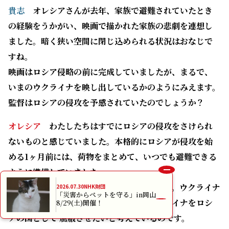
貴志
オレシアさんが去年、家族で避難されていたとき
の経験をうかがい、映画で描かれた家族の悲劇を連想し
ました。暗く狭い空間に閉じ込められる状況はおなじで
すね。
映画はロシア侵略の前に完成していましたが、まるで、
いまのウクライナを映し出しているかのようにみえます。
監督はロシアの侵攻を予感されていたのでしょうか？
オレシア
わたしたちはすでにロシアの侵攻をさけられ
ないものと感じていました。本格的にロシアが侵攻を始
める1ヶ月前には、荷物をまとめて、いつでも避難できる
ように準備していました。
ロシアにとってはウクライナは邪魔なのです。ウクライナ
2026.07.30
NHK財団
「災害からペットを守る」in岡山
の存在を消し去りたい。いまも昔も、ウクライナをロシ
8/29(土)開催！
アの国として 屈服させたいと考えているのです。