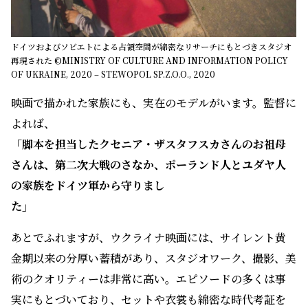
ドイツおよびソビエトによる占領空間が綿密なリサーチにもとづきスタジオ
再現された ©MINISTRY OF CULTURE AND INFORMATION POLICY
OF UKRAINE, 2020 – STEWOPOL SP.Z.O.O., 2020
映画で描かれた家族にも、実在のモデルがいます。監督に
よれば、
「脚本を担当したクセニア・ザスタフスカさんのお祖母
さんは、第二次大戦のさなか、ポーランド人とユダヤ人
の家族をドイツ軍から守りまし
た」
あとでふれますが、ウクライナ映画には、サイレント黄
金期以来の分厚い蓄積があり、スタジオワーク、撮影、美
術のクオリティーは非常に高い。エピソードの多くは事
実にもとづいており、セットや衣裳も綿密な時代考証を