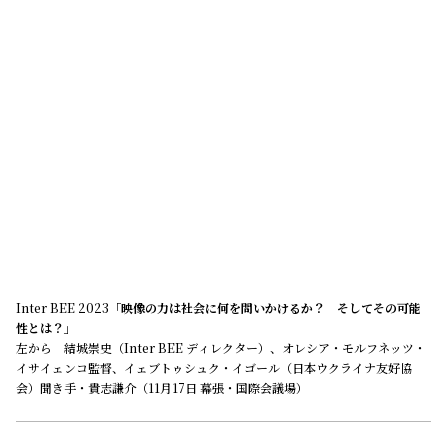
Inter BEE 2023
「映像の力は社会に何を問いかけるか？ そしてその可能
性とは？」
左から 結城崇史（Inter BEE ディレクター）、オレシア・モルフネッツ・
イサイェンコ監督、イェブトゥシュク・イゴール（日本ウクライナ友好協
会）聞き手・貴志謙介（11月17日 幕張・国際会議場）