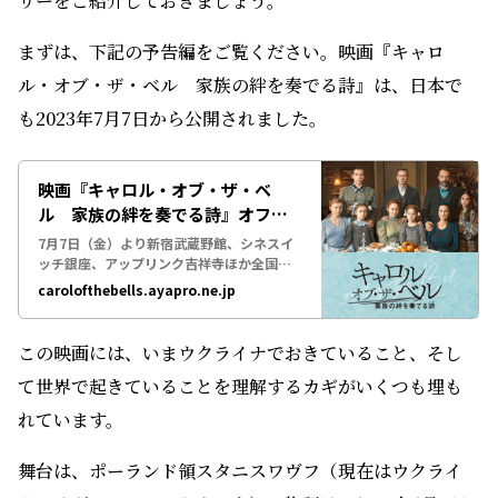
リーをご紹介しておきましょう。
まずは、下記の予告編をご覧ください。映画『キャロ
ル・オブ・ザ・ベル 家族の絆を奏でる詩』は、日本で
も2023年7月7日から公開されました。
映画『キャロル・オブ・ザ・ベ
ル 家族の絆を奏でる詩』オフィ
シャルサイト
7月7日（金）より新宿武蔵野館、シネスイ
ッチ銀座、アップリンク吉祥寺ほか全国公
開
carolofthebells.ayapro.ne.jp
この映画には、いまウクライナでおきていること、そし
て世界で起きていることを理解するカギがいくつも埋も
れています。
舞台は、ポーランド領スタニスワヴフ（現在はウクライ