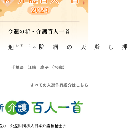
今週の新・介護百人一首
り
廻
まわ
三
病院
押し炎天の
み
千葉県 江崎 慶子 （76歳）
すべての入選作品紹介はこちら
協力
公益財団法人日本介護福祉士会