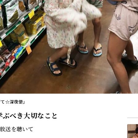
育て☆深夜便」
に学ぶべき大切なこと
6放送を聴いて