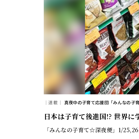
｜連載｜
真夜中の子育て応援団「みんなの子
日本は子育て後進国!? 世界
「みんなの子育て☆深夜便」1/25,2