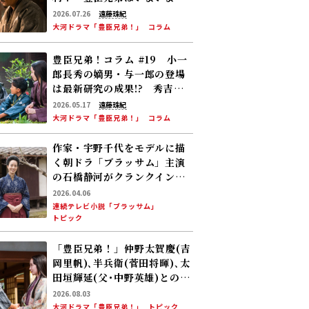
下への道”を歩み始める
2026.07.26
遠藤珠紀
大河ドラマ「豊臣兄弟！」
コラム
豊臣兄弟！コラム #19 小一
郎長秀の嫡男・与一郎の登場
は最新研究の成果!? 秀吉は
柴田勝家と対立！
2026.05.17
遠藤珠紀
大河ドラマ「豊臣兄弟！」
コラム
作家・宇野千代をモデルに描
く朝ドラ「ブラッサム」主演
の石橋静河がクランクイン！
舞台地・山口県岩国市でロケ
2026.04.06
「宇野さんが生まれ育った故
連続テレビ小説「ブラッサム」
トピック
郷の岩国で、改めて深呼吸し
て幸せを感じています」26年
「豊臣兄弟！」仲野太賀――慶(吉
度後期放送
岡里帆)､半兵衛(菅田将暉)､太
田垣輝延(父･中野英雄)とのシ
ーンを振り返る！
2026.08.03
大河ドラマ「豊臣兄弟！」
トピック