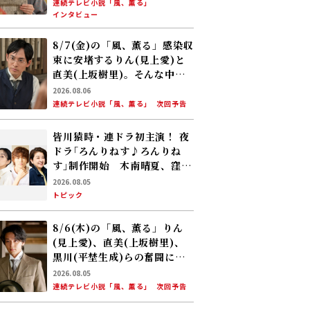
連続テレビ小説「風、薫る」
インタビュー
8/7(金)の「風、薫る」感染収
束に安堵するりん(見上愛)と
直美(上坂樹里)。そんな中、
黒川(平埜生成)がりんにある
2026.08.06
提案をする
連続テレビ小説「風、薫る」
次回予告
皆川猿時・連ドラ初主演！ 夜
ドラ｢ろんりねす♪ろんりね
す｣制作開始 木南晴夏、窪塚
愛流、岸本加世子が共演――孤独
2026.08.05
なおじさんが､人生でやり残し
トピック
たことに向き合う
8/6(木)の「風、薫る」りん
(見上愛)、直美(上坂樹里)、
黒川(平埜生成)らの奮闘に、
村人たちも理解を示し始め
2026.08.05
る。しかし、アサ(美山加恋)
連続テレビ小説「風、薫る」
次回予告
の容体はなかなか改善せ