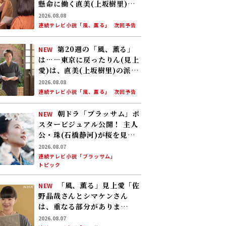
懸命に働く直美(上坂樹里)。
そんな中、りん(見上愛)が新
2026.08.08
潟から帰ってくる
連続テレビ小説「風、薫る」
次回予告
第20週の「風、薫る」
NEW
は……東京に戻ったりん(見上
愛)は、直美(上坂樹里)の派出
看護婦会で働くことに。そん
2026.08.08
な中、直美は自分の理想とし
連続テレビ小説「風、薫る」
次回予告
た無償の看護を始める
朝ドラ「ブラッサム」ポ
NEW
スタービジュアル公開！ 主人
公・珠(石橋静河)が桜を見上
げる印象的な1枚 タイトル映
2026.08.07
像は奥山大史監督、語りは三
連続テレビ小説「ブラッサム」
トピック
條雅幸アナ 2026年度後期放
送
「風、薫る」見上愛「佐
NEW
野晶哉さんとシマケンさん
は、重なる部分がありま
す……」
2026.08.07