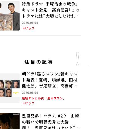
ず……
特集ドラマ｢手塚治虫の戦争｣
キャスト会見 高良健吾｢この
ドラマには“大切にしなければ
いけない何か”が､120％映っ
2026.08.04
ている」
トピック
注目の記事
朝ドラ｢巡るスワン｣新キャス
ト発表！夏帆、鳴海唯、田村
健太郎、音尾琢真、高橋努、
大倉孝二、角田晃広――主人公･美
2026.08.04
咲(森田望智)が交流する警察
連続テレビ小説「巡るスワン」
トピック
署の人々 2027年度前期放送
豊臣兄弟！コラム #29 山崎
の戦いで明智光秀に大勝
利！ 豊臣兄弟はいよいよ“天