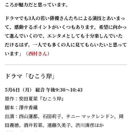
脚本：澤井香織
出演：西山蓮都、石田莉子、サニー マックレンドン、岡
田義徳、酒井若菜、遠藤久美子、渋川清彦ほか
演出：吉川久岳
制作統括：齋藤圭介、西村崇、石井智久
「むこう岸」NHK番組公式サイトはこちら
（※番組の予告編も見られます）
𠮷川明子
（よしかわ・あきこ）
兵庫県生まれ。コンピューター・デザイン系出版社や
編集プロダクション等を経て2008年からフリーラン
スのライター・編集者として活動。旅と食べることと
本、雑誌、漫画が好き。ライフスタイル全般、人物イ
ンタビュー、カルチャー、トレンドなどを中心に取
材、撮影、執筆。主な媒体にanan、BRUTUS、エク
ラ、婦人公論、週刊朝日（休刊）、アサヒカメラ（休
著者について詳しく見る