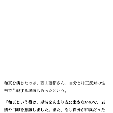
和真を演じたのは、西山蓮都さん。自分とは正反対の性
格で苦戦する場面もあったという。
「和真という役は、感情をあまり表に出さないので、表
情や目線を意識しました。また、もし自分が和真だった
らどんな感情になるのかを深く考えながら演じました。
和真を演じていて、僕自身も何かをあきら
めてしまうこ
とがありますが、あきらめずに進めば想像していたもの
と違う道に出会ったり、和真のように変わったりできる
と感じました」
（
西山さん
）