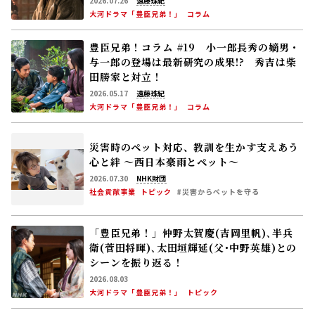
衛(菅田将暉)､太田垣輝延(父･中野英雄)との
シーンを振り返る！
2026.08.03
大河ドラマ「豊臣兄弟！」
トピック
作家・宇野千代をモデルに描く朝ドラ「ブラ
ッサム」主演の石橋静河がクランクイン！ 舞
台地・山口県岩国市でロケ「宇野さんが生ま
れ育った故郷の岩国で、改めて深呼吸して幸
2026.04.06
せを感じています」26年度後期放送
連続テレビ小説「ブラッサム」
トピック
もっと見る
誕生日の花と花ことば
08月08日
トロロアオイ