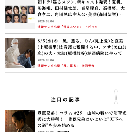
豊臣兄弟！コラム #29 山崎の戦いで明智光
秀に大勝利！ 豊臣兄弟はいよいよ“天下へ
の道”を歩み始める
2026.07.26
遠藤珠紀
大河ドラマ「豊臣兄弟！」
コラム
豊臣兄弟！コラム #19 小一郎長秀の嫡男・
与一郎の登場は最新研究の成果!? 秀吉は柴
田勝家と対立！
2026.05.17
遠藤珠紀
大河ドラマ「豊臣兄弟！」
コラム
災害時のペット対応、教訓を生かす――支えあう
心と絆 〜西日本豪雨とペット〜
2026.07.30
NHK財団
社会貢献事業
トピック
#災害からペットを守る
「豊臣兄弟！」仲野太賀――慶(吉岡里帆)､半兵