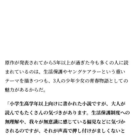
読んでもたくさんの気づきがあります。生活保護制度への
無理解や、我々が無意識に感じている偏見などに気づか
されるのですが、それが声高で押し付けがましくないと
ころが魅力だと思っています。
ドラマでも3人の若い俳優さんたちによる演技とあいまっ
て、感動するポイントがいくつもあります。希望に向かっ
て進んでいくので、エンタメとしても十分楽しんでいた
だけるはず。一人でも多くの人に見てもらいたいと思って
います」
（
西村さん
）
ドラマ「むこう岸」
5月6日（月） 総合 午後9:30〜10:43
原作：安田夏菜『むこう岸』