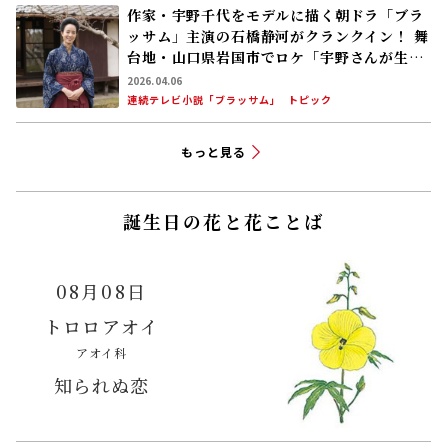
アオイ科
知られぬ恋
「ラジオ深夜便」より
今週の新・介護百人一首
抱擁してくる
感謝をすれば
介護士に
「
テリ
※