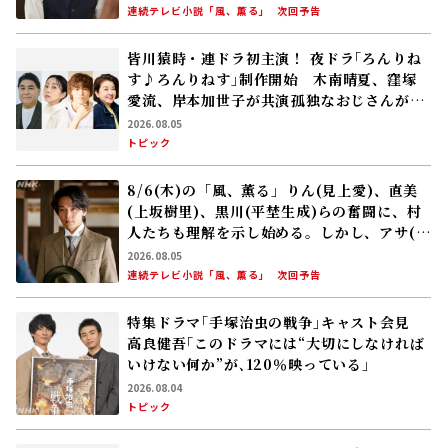
いけない何か”が､120％映っている」
2026.08.04
トピック
朝ドラ｢巡るスワン｣新キャスト発表！夏帆、
鳴海唯、田村健太郎、音尾琢真、高橋努、大
倉孝二、角田晃広――主人公･美咲(森田望智)が
交流する警察署の人々 2027年度前期放送
2026.08.04
連続テレビ小説「巡るスワン」
トピック
8/5(水)の「風、薫る」りん(見上愛)と直美
(上坂樹里)は看護に奮闘する中、アサ(美山加
恋)の夫・太助(板橋駿谷)が避病院にやってく
る
2026.08.04
連続テレビ小説「風、薫る」
次回予告
注目の記事