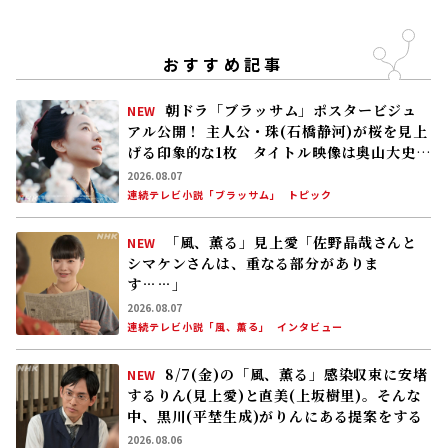
8/7(金)の「風、薫る」感染収束に安堵
NEW
するりん(見上愛)と直美(上坂樹里)。そんな
中、黒川(平埜生成)がりんにある提案をする
2026.08.06
連続テレビ小説「風、薫る」
次回予告
皆川猿時・連ドラ初主演！ 夜ドラ｢ろんりね
す♪ろんりねす｣制作開始 木南晴夏、窪塚
愛流、岸本加世子が共演――孤独なおじさんが､
人生でやり残したことに向き合う
2026.08.05
トピック
8/6(木)の「風、薫る」りん(見上愛)、直美
(上坂樹里)、黒川(平埜生成)らの奮闘に、村
人たちも理解を示し始める。しかし、アサ(美
山加恋)の容体はなかなか改善せず……
2026.08.05
連続テレビ小説「風、薫る」
次回予告
特集ドラマ｢手塚治虫の戦争｣キャスト会見
高良健吾｢このドラマには“大切にしなければ