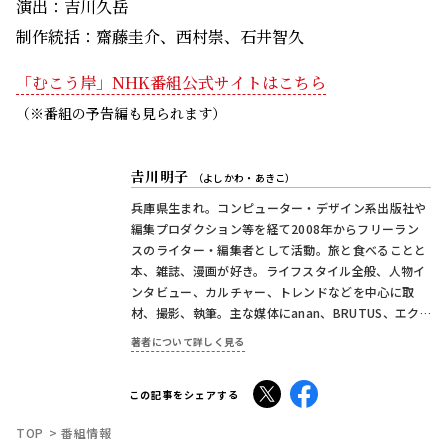
刊、「写真好きのための法律＆マナー」シリーズ）、
mi-mollet、朝日新聞デジタル「好書好日」「じんぶ
X
Facebook
この記事をシェアする
ん堂」など。
TOP
番組情報
おすすめ記事
朝ドラ「ブラッサム」ポスタービジュ
NEW
アル公開！ 主人公・珠(石橋静河)が桜を見上
げる印象的な1枚 タイトル映像は奥山大史監
督、語りは三條雅幸アナ 2026年度後期放
2026.08.07
送
連続テレビ小説「ブラッサム」
トピック
「風、薫る」見上愛「佐野晶哉さんと
NEW
シマケンさんは、重なる部分がありま
す……」
2026.08.07
連続テレビ小説「風、薫る」
インタビュー