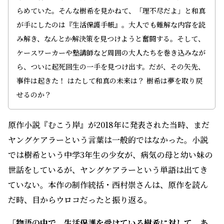
らめていた。そんな樹希を見かねて、「理不尽だよ」と和真
が手にしたのは『生活保護手帳』。大人でも難解な内容を読
み解き、なんとか解決策を見つけようと奮闘する。そして、
ケースワーカーや塾講師など周囲の大人たちを巻き込みなが
ら、ついに起死回生の一手を見つけ出す。だが、その矢先、
事件は起きた！ はたして和真の未来は？ 樹希は夢を取り戻
せるのか？
原作小説『むこう岸』が2018年に発表された当時、まだ
ヤングケアラーという言葉は一般的ではなかった。小説
では樹希という中学3年生の少女が、病気の母と幼い妹の
世話をしているが、ヤングケアラーという単語は出てき
ていない。本作の制作統括・西村崇さんは、原作を読ん
だ時、目からウロコだったと振り返る。
「物語の中で、生活保護を受けている樹希に対して、あ