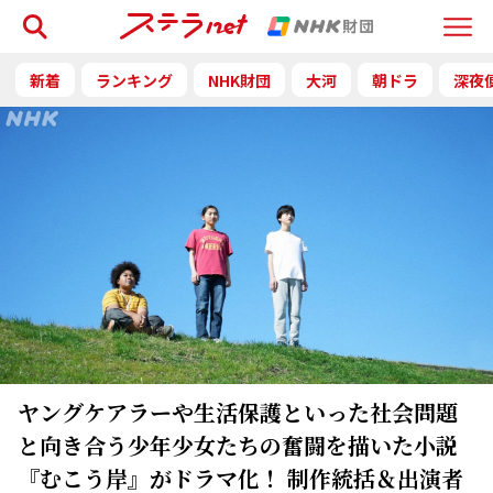
検索
Menu
新着
ランキング
NHK財団
大河
朝ドラ
深夜
ヤングケアラーや生活保護といった社会問題
と向き合う少年少女たちの奮闘を描いた小説
『むこう岸』がドラマ化！ 制作統括＆出演者