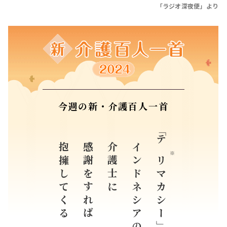
インドネシアの
マカシー」と
大阪府 石川 知子 （89歳）
すべての入選作品紹介はこちら
企画協力
公益財団法人日本介護福祉士会
学校法人NHK学園