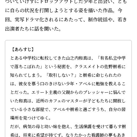
ついていけずにドロップアウトした少年と出会い、とも
に自らの状況を打開しようとする姿を描いた作品。今
回、実写ドラマ化されるにあたって、制作統括や、若き
出演者たちに話を聞いた。
【あらすじ】
とある中学校に転校してきた山之内和真は、「有名私立中学
で落ちこぼれた」という秘密を、クラスメイトの佐野樹希に
知られてしまう。「取引しない？」と樹希に命じられたの
は、彼女を慕う口のきけない少年・アベルに勉強を教えるこ
とだった。エリート主義の父親からのプレッシャーに悩んで
いた和真は、近所のカフェのマスターが子どもたちに開放し
ている小さな部屋で、アベルや樹希と過ごすうち、自分の居
場所を見つけてゆく。
だが、病気の母と幼い妹を抱え、生活保護を受けて暮らす樹
希は、将来に希望が持てず、なりたかった看護師の夢もあき