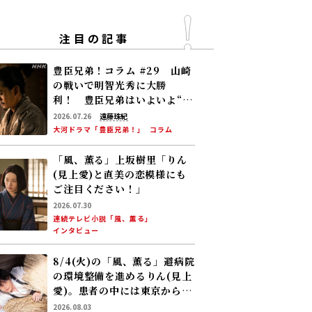
注目の記事
豊臣兄弟！コラム #29 山崎
の戦いで明智光秀に大勝
利！ 豊臣兄弟はいよいよ“天
下への道”を歩み始める
2026.07.26
遠藤珠紀
大河ドラマ「豊臣兄弟！」
コラム
「風、薫る」上坂樹里「りん
(見上愛)と直美の恋模様にも
ご注目ください！」
2026.07.30
連続テレビ小説「風、薫る」
インタビュー
8/4(火)の「風、薫る」避病院
の環境整備を進めるりん(見上
愛)。患者の中には東京から来
た男(中村倫也)の姿が……
2026.08.03