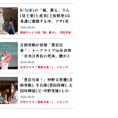
放送
8/5(水)の「風、薫る」りん
(見上愛)と直美(上坂樹里)は
看護に奮闘する中、アサ(美山
加恋)の夫・太助(板橋駿谷)が
2026.08.04
避病院にやってくる
連続テレビ小説「風、薫る」
次回予告
吉岡里帆が登壇「豊臣兄
弟！」トークライブin奈良市
「奈良は秀長の死後、慶が30
年にわたって過ごした場
2026.08.03
所……」
大河ドラマ「豊臣兄弟！」
トピック
「豊臣兄弟！」仲野太賀――慶(吉
岡里帆)､半兵衛(菅田将暉)､太
田垣輝延(父･中野英雄)とのシ
ーンを振り返る！
2026.08.03
大河ドラマ「豊臣兄弟！」
トピック