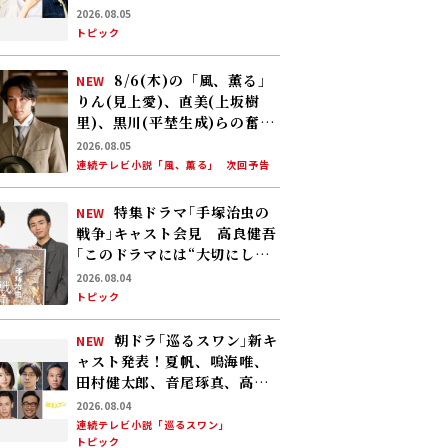
夏、窪塚愛流、岸本加世子が
2026.08.05
共演――孤独なおじさんが､人生で
トピック
やり残したことに向き合う
8/6(木)の「風、薫る」
NEW
りん(見上愛)、直美(上坂樹
里)、黒川(平埜生成)らの奮闘
に、村人たちも理解を示し始
2026.08.05
める。しかし、アサ(美山加
連続テレビ小説「風、薫る」
次回予告
恋)の容体はなかなか改善せ
ず……
特集ドラマ｢手塚治虫の
NEW
戦争｣キャスト会見 高良健吾
｢このドラマには“大切にしな
ければいけない何か”が､
2026.08.04
120％映っている」
トピック
朝ドラ｢巡るスワン｣新キ
NEW
ャスト発表！夏帆、鳴海唯、
田村健太郎、音尾琢真、高橋
努、大倉孝二、角田晃広――主人
2026.08.04
公･美咲(森田望智)が交流する
連続テレビ小説「巡るスワン」
トピック
警察署の人々 2027年度前期