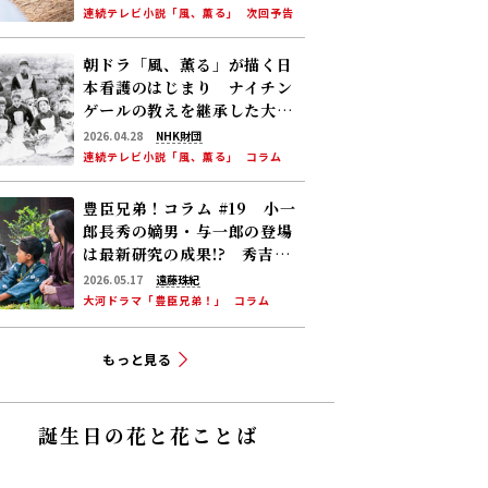
連続テレビ小説「風、薫る」
次回予告
朝ドラ「風、薫る」が描く日
本看護のはじまり ナイチン
ゲールの教えを継承した大関
和と看護のこれから――明治から
2026.04.28
NHK財団
現代につながる道【後編】
連続テレビ小説「風、薫る」
コラム
豊臣兄弟！コラム #19 小一
郎長秀の嫡男・与一郎の登場
は最新研究の成果!? 秀吉は
柴田勝家と対立！
2026.05.17
遠藤珠紀
大河ドラマ「豊臣兄弟！」
コラム
もっと見る
誕生日の花と花ことば