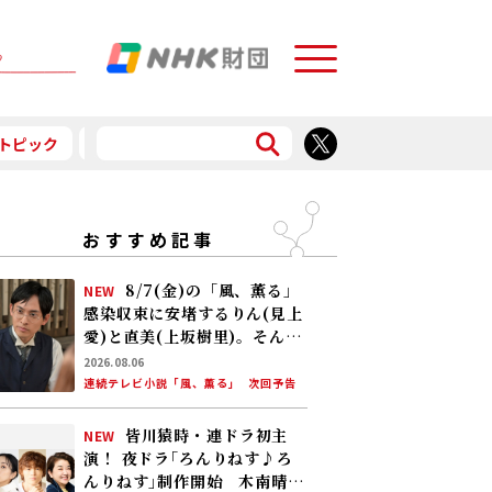
Menu
トピック
予告
食で応援
おすすめ記事
8/7(金)の「風、薫る」
NEW
感染収束に安堵するりん(見上
愛)と直美(上坂樹里)。そんな
中、黒川(平埜生成)がりんに
2026.08.06
ある提案をする
連続テレビ小説「風、薫る」
次回予告
皆川猿時・連ドラ初主
NEW
演！ 夜ドラ｢ろんりねす♪ろ
んりねす｣制作開始 木南晴