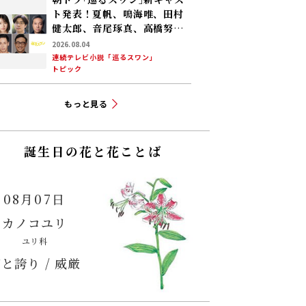
ト発表！夏帆、鳴海唯、田村
健太郎、音尾琢真、高橋努、
大倉孝二、角田晃広――主人公･美
2026.08.04
咲(森田望智)が交流する警察
連続テレビ小説「巡るスワン」
トピック
署の人々 2027年度前期放送
もっと見る
誕生日の花と花ことば
08月07日
カノコユリ
ユリ科
と誇り / 威厳