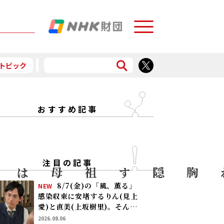
Menu
トピック
予告
食で応援
おすすめ記事
注目の記事
胸隠す
聴診
8/7(金)の「風、薫る」
NEW
感染収束に安堵するりん(見上
愛)と直美(上坂樹里)。そんな
中、黒川(平埜生成)がりんに
2026.08.06