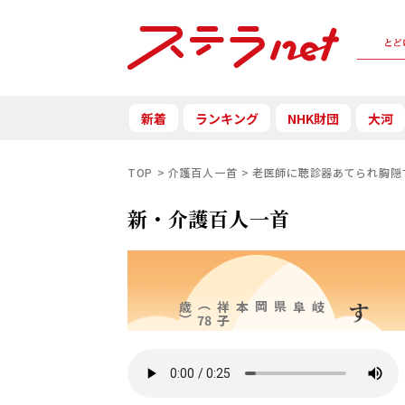
新着
ランキング
NHK財団
大河
TOP
介護百人一首
老医師に聴診器あてられ胸隠
新・介護百人一首
歳）
（
子
岡本
祥
岐阜県
女です
78