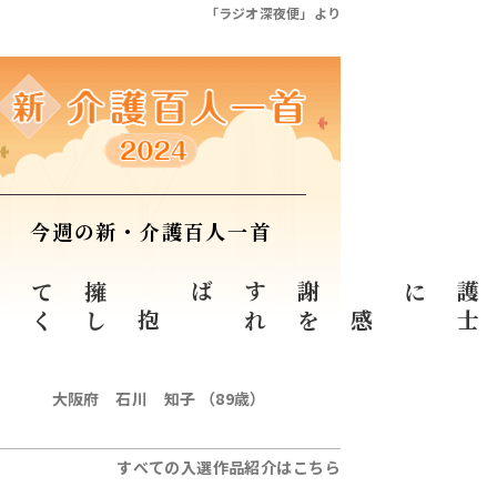
「ラジオ深夜便」より
今週の新・介護百人一首
る
抱
擁
し
て
く
ば
感
謝
を
す
れ
に
大阪府 石川 知子 （89歳）
すべての入選作品紹介はこちら