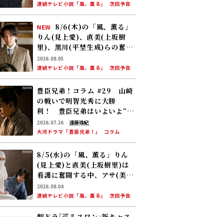
ある提案をする
連続テレビ小説「風、薫る」
次回予告
8/6(木)の「風、薫る」
NEW
りん(見上愛)、直美(上坂樹
里)、黒川(平埜生成)らの奮闘
に、村人たちも理解を示し始
2026.08.05
める。しかし、アサ(美山加
連続テレビ小説「風、薫る」
次回予告
恋)の容体はなかなか改善せ
ず……
豊臣兄弟！コラム #29 山崎
の戦いで明智光秀に大勝
利！ 豊臣兄弟はいよいよ“天
下への道”を歩み始める
2026.07.26
遠藤珠紀
大河ドラマ「豊臣兄弟！」
コラム
8/5(水)の「風、薫る」りん
(見上愛)と直美(上坂樹里)は
看護に奮闘する中、アサ(美山
加恋)の夫・太助(板橋駿谷)が
2026.08.04
避病院にやってくる
連続テレビ小説「風、薫る」
次回予告
朝ドラ｢巡るスワン｣新キャス