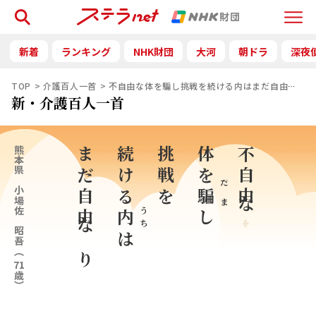
検索
Menu
新着
ランキング
NHK財団
大河
朝ドラ
深夜
TOP
介護百人一首
不自由な体を騙し挑戦を続ける内はまだ自由なり
新・介護百人一首
熊本県
まだ自由なり
続ける
挑戦を
体を
不自由な
だま
小場佐 昭吾
騙
うち
内
し
は
（
71
歳）