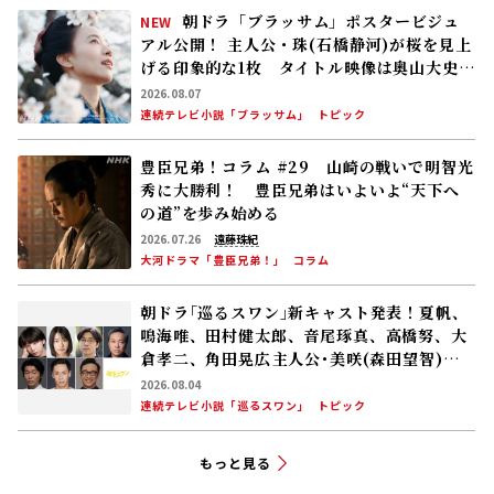
朝ドラ「ブラッサム」ポスタービジュ
NEW
アル公開！ 主人公・珠(石橋静河)が桜を見上
げる印象的な1枚 タイトル映像は奥山大史監
督、語りは三條雅幸アナ 2026年度後期放
2026.08.07
送
連続テレビ小説「ブラッサム」
トピック
豊臣兄弟！コラム #29 山崎の戦いで明智光
秀に大勝利！ 豊臣兄弟はいよいよ“天下へ
の道”を歩み始める
2026.07.26
遠藤珠紀
大河ドラマ「豊臣兄弟！」
コラム
朝ドラ｢巡るスワン｣新キャスト発表！夏帆、
鳴海唯、田村健太郎、音尾琢真、高橋努、大
倉孝二、角田晃広――主人公･美咲(森田望智)が
交流する警察署の人々 2027年度前期放送
2026.08.04
連続テレビ小説「巡るスワン」
トピック
もっと見る