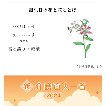
誕生日の花と花ことば
08月07日
カノコユリ
ユリ科
富と誇り / 威厳
「ラジオ深夜便」より