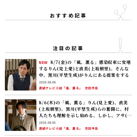
おすすめ記事
注目の記事
8/7(金)の「風、薫る」感染収束に安堵
NEW
するりん(見上愛)と直美(上坂樹里)。そんな
中、黒川(平埜生成)がりんにある提案をする
2026.08.06
連続テレビ小説「風、薫る」
次回予告
8/6(木)の「風、薫る」りん(見上愛)、直美
(上坂樹里)、黒川(平埜生成)らの奮闘に、村
人たちも理解を示し始める。しかし、アサ(美
山加恋)の容体はなかなか改善せず……
2026.08.05
連続テレビ小説「風、薫る」
次回予告