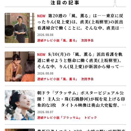
注目の記事
第20週の「風、薫る」は……東京に戻
NEW
ったりん(見上愛)は、直美(上坂樹里)の派出
看護婦会で働くことに。そんな中、直美は自
分の理想とした無償の看護を始める
2026.08.08
連続テレビ小説「風、薫る」
次回予告
8/10(月)の「風、薫る」派出看護を軌
NEW
道に乗せようと懸命に働く直美(上坂樹里)。
そんな中、りん(見上愛)が新潟から帰ってく
る
2026.08.08
連続テレビ小説「風、薫る」
次回予告
朝ドラ「ブラッサム」ポスタービジュアル公
開！ 主人公・珠(石橋静河)が桜を見上げる印
象的な1枚 タイトル映像は奥山大史監督、語
りは三條雅幸アナ 2026年度後期放送
2026.08.07
連続テレビ小説「ブラッサム」
トピック