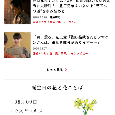
豊臣兄弟！コラム #29 山崎の戦いで明智光
秀に大勝利！ 豊臣兄弟はいよいよ“天下へ
の道”を歩み始める
2026.07.26
遠藤珠紀
大河ドラマ「豊臣兄弟！」
コラム
「風、薫る」見上愛「佐野晶哉さんとシマケ
ンさんは、重なる部分があります……」
2026.08.07
連続テレビ小説「風、薫る」
インタビュー
もっと見る
誕生日の花と花ことば
08月09日
ユウスゲ（キス