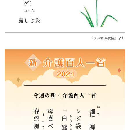
ゲ）
ユリ科
麗しき姿
「ラジオ深夜便」より
今週の新・介護百人一首
春
母喜べば
「
レジ袋見て
はた
畑
しら
疾風
白
はやて
に舞う
さぎ
鷺