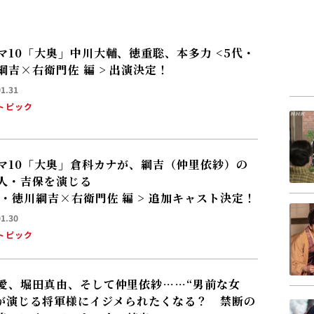
マ10「大奥」中川大輔、徳重聡、本多力 <5代・
綱吉×右衛門佐 編 > 出演決定！
01.31
トピック
マ10「大奥」倉科カナが、綱吉（仲里依紗）の
人・吉保を演じる
<5代・徳川綱吉×右衛門佐 編 > 追加キャスト決定！
01.30
トピック
愛、堀田真由、そして仲里依紗……“男前な女
 が演じる将軍様にイジメられたくなる？ 禁断の