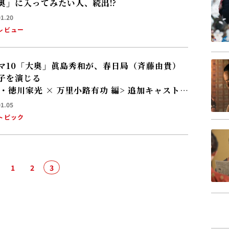
奥」に入ってみたい人、続出⁉
01.20
レビュー
マ10「大奥」眞島秀和が、春日局（斉藤由貴）
子を演じる
代・徳川家光 × 万里小路有功 編> 追加キャスト
！
01.05
トピック
へ
1
2
3