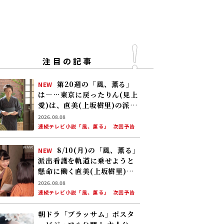
注目の記事
第20週の「風、薫る」
NEW
は……東京に戻ったりん(見上
愛)は、直美(上坂樹里)の派出
看護婦会で働くことに。そん
2026.08.08
な中、直美は自分の理想とし
連続テレビ小説「風、薫る」
次回予告
た無償の看護を始める
8/10(月)の「風、薫る」
NEW
派出看護を軌道に乗せようと
懸命に働く直美(上坂樹里)。
そんな中、りん(見上愛)が新
2026.08.08
潟から帰ってくる
連続テレビ小説「風、薫る」
次回予告
朝ドラ「ブラッサム」ポスタ