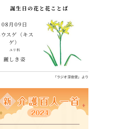
誕生日の花と花ことば
08月09日
ユウスゲ（キス
ゲ）
ユリ科
麗しき姿
「ラジオ深夜便」より