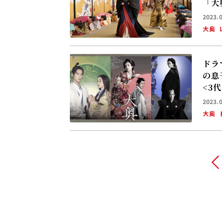
「大
2023.
大奥
ドラ
の息
<3
決定
2023.
大奥
前