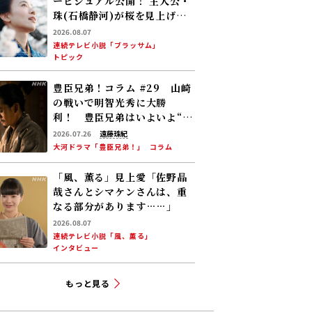
ービジュアル公開！ 主人公・
珠(石橋静河)が桜を見上げる
印象的な1枚 タイトル映像は
2026.08.07
奥山大史監督、語りは三條雅
連続テレビ小説「ブラッサム」
トピック
幸アナ 2026年度後期放送
豊臣兄弟！コラム #29 山崎
の戦いで明智光秀に大勝
利！ 豊臣兄弟はいよいよ“天
下への道”を歩み始める
2026.07.26
遠藤珠紀
大河ドラマ「豊臣兄弟！」
コラム
「風、薫る」見上愛「佐野晶
哉さんとシマケンさんは、重
なる部分があります……」
2026.08.07
連続テレビ小説「風、薫る」
インタビュー
もっと見る