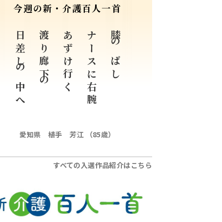
今週の新・介護百人一首
日差しの中へ
渡り廊下の
あずけ行く
ナースに右腕
膝のばし
愛知県 植手 芳江 （85歳）
すべての入選作品紹介はこちら