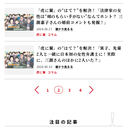
「虎に翼」の“はて？”を解決！「法律家の女
性は“嫁のもらい手がない”なんてホント？ 三
淵嘉子さんの婚前コメントも発掘！」
2024.05.17
朝ドラ見るる
虎に翼
コラム
「虎に翼」の“はて？”を解決！「寅子、先輩
2人と一緒に日本初の女性弁護士に！実際
に、三淵さんのほかに2人いた？」
2024.05.10
朝ドラ見るる
虎に翼
コラム
前へ
1
2
3
4
次へ
注目の記事