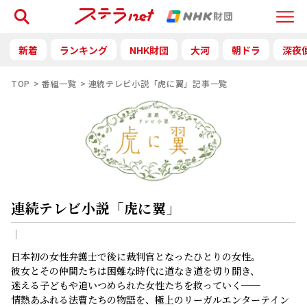
検索
Menu
新着
ランキング
NHK財団
大河
朝ドラ
深夜
TOP
番組一覧
連続テレビ小説「虎に翼」記事一覧
連続テレビ小説「虎に翼」
｜
日本初の女性弁護士で後に裁判官となったひとりの女性。
彼女とその仲間たちは困難な時代に道なき道を切り開き、
迷える子どもや追いつめられた女性たちを救っていく──
情熱あふれる法曹たちの物語を、極上のリーガルエンターテイン