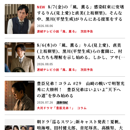
8/7(金)の「風、薫る」感染収束に安堵
NEW
するりん(見上愛)と直美(上坂樹里)。そんな
中、黒川(平埜生成)がりんにある提案をする
2026.08.06
連続テレビ小説「風、薫る」
次回予告
8/6(木)の「風、薫る」りん(見上愛)、直美
(上坂樹里)、黒川(平埜生成)らの奮闘に、村
人たちも理解を示し始める。しかし、アサ(美
山加恋)の容体はなかなか改善せず……
2026.08.05
連続テレビ小説「風、薫る」
次回予告
豊臣兄弟！コラム #29 山崎の戦いで明智光
秀に大勝利！ 豊臣兄弟はいよいよ“天下へ
の道”を歩み始める
2026.07.26
遠藤珠紀
大河ドラマ「豊臣兄弟！」
コラム
朝ドラ｢巡るスワン｣新キャスト発表！夏帆、
鳴海唯、田村健太郎、音尾琢真、高橋努、大