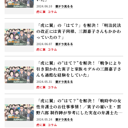
2024.06.10
朝ドラ見るる
虎に翼
コラム
「虎に翼」の「はて？」を解決！「明治民法
の改正には寅子同様、三淵嘉子さんもかかわ
っていたの？」
2024.06.07
朝ドラ見るる
虎に翼
コラム
「虎に翼」の“はて？”を解決！「戦争により
引き裂かれた寅子と家族――モデルの三淵嘉子さ
んも過酷な経験をしていた」
2024.05.31
朝ドラ見るる
虎に翼
コラム
「虎に翼」の“はて？”を解決！「戦時中の女
性弁護士のお仕事事情！／寅子の雇い主・雲
野六郎 制作陣が参考にした実在の弁護士たち
とは」
2024.05.24
朝ドラ見るる
虎に翼
コラム