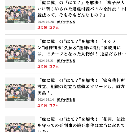
「虎に翼」の「はて？」を解決！「梅子が大
いに苦しめられた遺産相続バトルを解説！ 相
続法って、そもそもどんなもの？」
2024.06.28
朝ドラ見るる
虎に翼
コラム
「虎に翼」の“はて？”を解決！「イケメ
ン“殿様判事”久藤＆“趣味は滝行”多岐川に
は、モチーフとなった人物が！ 逸話だらけ、
実在の“クセつよ”判事を紹介♪」
2024.06.21
朝ドラ見るる
虎に翼
コラム
「虎に翼」の“はて？”を解決！「家庭裁判所
設立、組織の対立も感動エピソードも、両方
実話！」
2024.06.14
朝ドラ見るる
虎に翼
コラム
「虎に翼」の“はて？”を解決！「花岡、法律
を守っての死――判事の餓死事件は本当に起きて
いた」