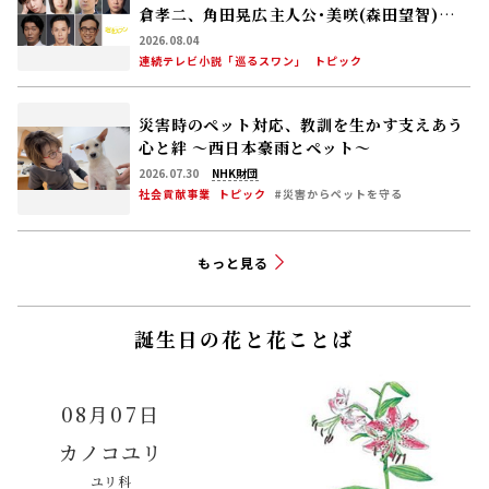
倉孝二、角田晃広――主人公･美咲(森田望智)が
交流する警察署の人々 2027年度前期放送
2026.08.04
連続テレビ小説「巡るスワン」
トピック
災害時のペット対応、教訓を生かす――支えあう
心と絆 〜西日本豪雨とペット〜
2026.07.30
NHK財団
社会貢献事業
トピック
#災害からペットを守る
もっと見る
誕生日の花と花ことば
08月07日
カノコユリ
ユリ科