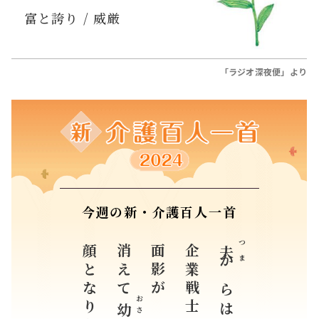
富と誇り / 威厳
「ラジオ深夜便」より
今週の新・介護百人一首
顔となりたり
消えて
面影が
企業戦士の
つま
夫
からは
おさな
幼