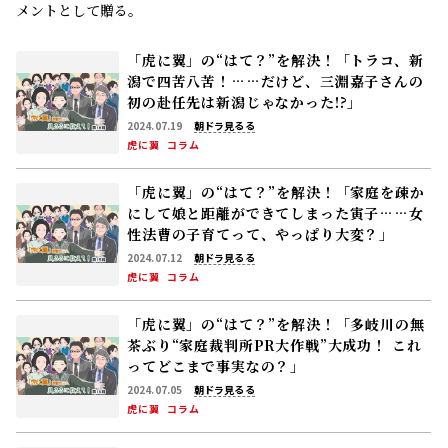
メントとして贈る。
「虎に翼」の“はて？”を解決！「トラコ、新
潟で四苦八苦！……だけど、三淵嘉子さんの
初の赴任先は新潟じゃなかった!?」
2024.07.19
朝ドラ見るる
虎に翼
コラム
「虎に翼」の“はて？”を解決！「家庭を疎か
にして娘と距離ができてしまった寅子……女
性法曹の子育てって、やっぱり大変？」
2024.07.12
朝ドラ見るる
虎に翼
コラム
「虎に翼」の“はて？”を解決！「多岐川の無
茶ぶり“家庭裁判所PR大作戦”大成功！ これ
ってどこまで事実なの？」
2024.07.05
朝ドラ見るる
虎に翼
コラム