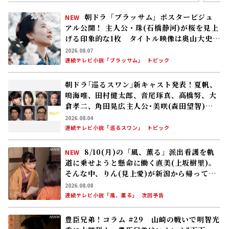
朝ドラ「ブラッサム」ポスタービジュ
NEW
アル公開！ 主人公・珠(石橋静河)が桜を見上
げる印象的な1枚 タイトル映像は奥山大史監
督、語りは三條雅幸アナ 2026年度後期放
2026.08.07
送
連続テレビ小説「ブラッサム」
トピック
朝ドラ｢巡るスワン｣新キャスト発表！夏帆、
鳴海唯、田村健太郎、音尾琢真、高橋努、大
倉孝二、角田晃広――主人公･美咲(森田望智)が
交流する警察署の人々 2027年度前期放送
2026.08.04
連続テレビ小説「巡るスワン」
トピック
8/10(月)の「風、薫る」派出看護を軌
NEW
道に乗せようと懸命に働く直美(上坂樹里)。
そんな中、りん(見上愛)が新潟から帰ってく
る
2026.08.08
連続テレビ小説「風、薫る」
次回予告
豊臣兄弟！コラム #29 山崎の戦いで明智光