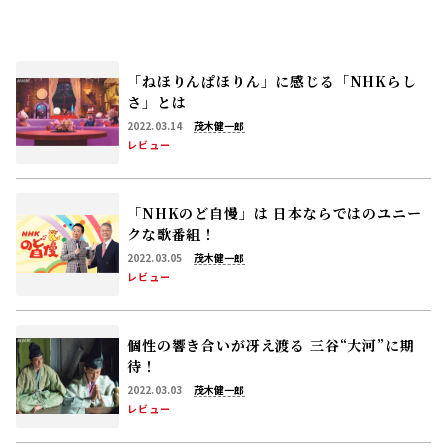
「ねほりんぱほりん」に感じる「NHKらし
さ」とは
2022.03.14
茂木健一郎
レビュー
「NHKのど自慢」は
日本ならではのユニー
クな歌番組！
2022.03.05
茂木健一郎
レビュー
個性の響き合いが冴え渡る
三谷“大河”に期
待！
2022.03.03
茂木健一郎
レビュー