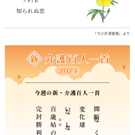
アオイ科
知られぬ恋
「ラジオ深夜便」より
今週の新・介護百人一首
完封勝利
百歳
いなしながらも
変化球
間断なく来る
はは
姑
の