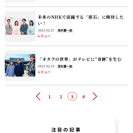
未来のNHKで活躍する「原石」に期待した
い！
2022.02.21
茂木健一郎
レビュー
「オタクの世界」がテレビに“奇跡”を生む
2022.02.14
茂木健一郎
レビュー
前へ
1
2
3
4
次へ
注目の記事