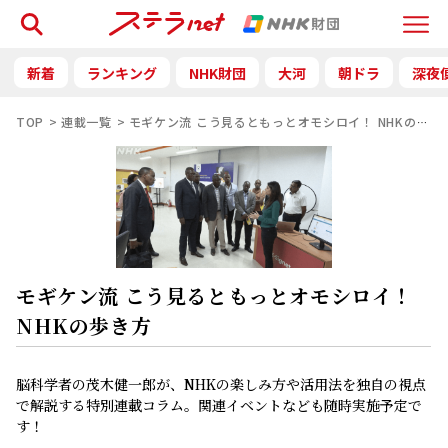
検索
Menu
新着
ランキング
NHK財団
大河
朝ドラ
深夜
TOP
連載一覧
モギケン流 こう見るともっとオモシロイ！ NHKの歩き
モギケン流 こう見るともっとオモシロイ！
NHKの歩き方
脳科学者の茂木健一郎が、NHKの楽しみ方や活用法を独自の視点
で解説する特別連載コラム。関連イベントなども随時実施予定で
す！