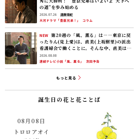
秀に大勝利！ 豊臣兄弟はいよいよ“天下へ
の道”を歩み始める
2026.07.26
遠藤珠紀
大河ドラマ「豊臣兄弟！」
コラム
第20週の「風、薫る」は……東京に戻
NEW
ったりん(見上愛)は、直美(上坂樹里)の派出
看護婦会で働くことに。そんな中、直美は自
分の理想とした無償の看護を始める
2026.08.08
連続テレビ小説「風、薫る」
次回予告
もっと見る
誕生日の花と花ことば
08月08日
トロロアオイ