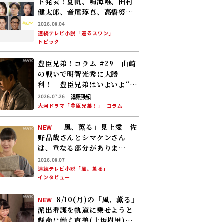
ト発表！夏帆、鳴海唯、田村
健太郎、音尾琢真、高橋努、
大倉孝二、角田晃広――主人公･美
2026.08.04
咲(森田望智)が交流する警察
連続テレビ小説「巡るスワン」
トピック
署の人々 2027年度前期放送
豊臣兄弟！コラム #29 山崎
の戦いで明智光秀に大勝
利！ 豊臣兄弟はいよいよ“天
下への道”を歩み始める
2026.07.26
遠藤珠紀
大河ドラマ「豊臣兄弟！」
コラム
「風、薫る」見上愛「佐
NEW
野晶哉さんとシマケンさん
は、重なる部分がありま
す……」
2026.08.07
連続テレビ小説「風、薫る」
インタビュー
8/10(月)の「風、薫る」
NEW
派出看護を軌道に乗せようと
懸命に働く直美(上坂樹里)。