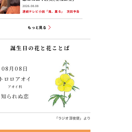
そんな中、りん(見上愛)が新
2026.08.08
潟から帰ってくる
連続テレビ小説「風、薫る」
次回予告
もっと見る
誕生日の花と花ことば
08月08日
トロロアオイ
アオイ科
知られぬ恋
「ラジオ深夜便」より