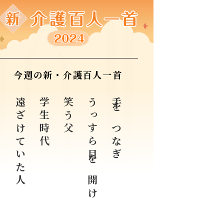
今週の新・介護百人一首
遠ざけていた人
学生時代
笑う父
うっすら目を開け
手をつなぎ