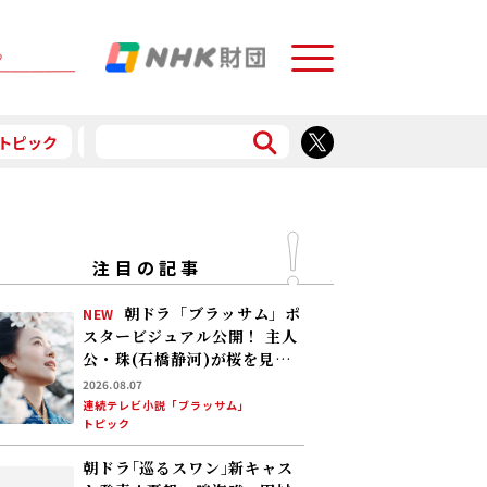
Menu
トピック
予告
食で応援
注目の記事
朝ドラ「ブラッサム」ポ
NEW
スタービジュアル公開！ 主人
公・珠(石橋静河)が桜を見上
げる印象的な1枚 タイトル映
2026.08.07
像は奥山大史監督、語りは三
連続テレビ小説「ブラッサム」
トピック
條雅幸アナ 2026年度後期放
送
朝ドラ｢巡るスワン｣新キャス