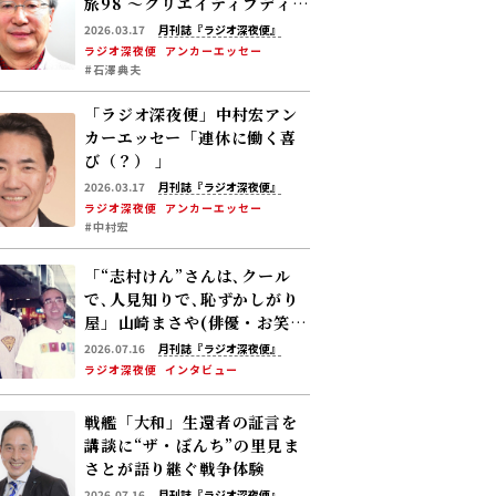
旅98 ～クリエイティブディレ
クター・茅野しのぶさん」
2026.03.17
月刊誌『ラジオ深夜便』
ラジオ深夜便
アンカーエッセー
#石澤典夫
「ラジオ深夜便」中村宏アン
カーエッセー「連休に働く喜
び（？） 」
2026.03.17
月刊誌『ラジオ深夜便』
ラジオ深夜便
アンカーエッセー
#中村宏
「“志村けん”さんは､クール
で､人見知りで､恥ずかしがり
屋」――山崎まさや(俳優・お笑い
芸人)が付き人として過ごした
2026.07.16
月刊誌『ラジオ深夜便』
5年の日々を語る
ラジオ深夜便
インタビュー
戦艦「大和」生還者の証言を
講談に――“ザ・ぼんち”の里見ま
さとが語り継ぐ戦争体験
2026.07.16
月刊誌『ラジオ深夜便』