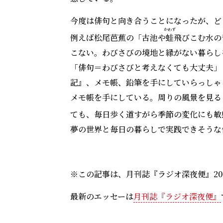
今度は俳句と向き合うことになったが、ど
かわず
例えば松尾芭蕉の「古池や
蛙
飛びこむ水の
こない。わびさびの境地と縁がない暮らし
「俳句＝わびさびと考えなくても大丈夫」
記』、メモ帳、鉛筆を手にしていらっしゃ
メモ帳を手にしている。周りの風景を見る
ても、毎日歩く道すがら季節の変化にも敏
夢の世界と毎日の暮らしで実践できそうな
※この記事は、月刊誌『ラジオ深夜便』20
最新のエッセーは
月刊誌『ラジオ深夜便』