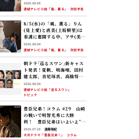
中、黒川(平埜生成)がりんに
2026.08.06
ある提案をする
連続テレビ小説「風、薫る」
次回予告
8/5(水)の「風、薫る」りん
(見上愛)と直美(上坂樹里)は
看護に奮闘する中、アサ(美山
加恋)の夫・太助(板橋駿谷)が
2026.08.04
避病院にやってくる
連続テレビ小説「風、薫る」
次回予告
朝ドラ｢巡るスワン｣新キャス
ト発表！夏帆、鳴海唯、田村
健太郎、音尾琢真、高橋努、
大倉孝二、角田晃広――主人公･美
2026.08.04
咲(森田望智)が交流する警察
連続テレビ小説「巡るスワン」
トピック
署の人々 2027年度前期放送
豊臣兄弟！コラム #29 山崎
の戦いで明智光秀に大勝
利！ 豊臣兄弟はいよいよ“天
下への道”を歩み始める
2026.07.26
遠藤珠紀
大河ドラマ「豊臣兄弟！」
コラム