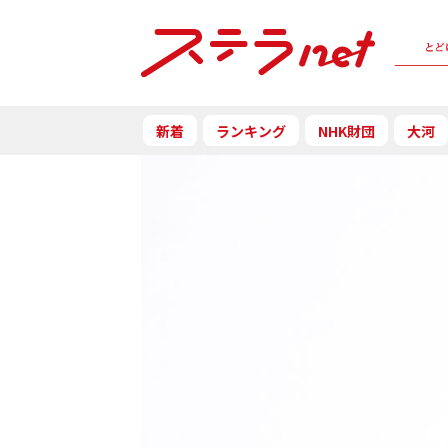
新着
ランキング
NHK財団
大河