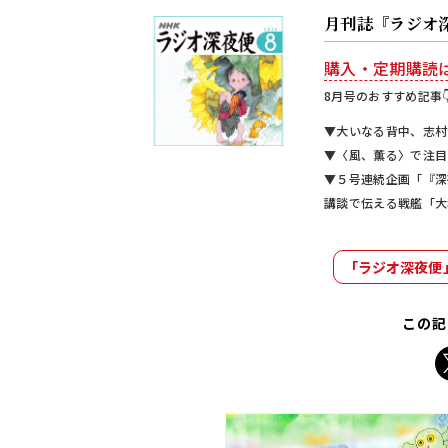
月刊誌『ラジオ
購入・定期購読
8月号のおすすめ記事
▼大いなる背中、志村
▼〈風、薫る〉で注目
▼５号連続企画「『深
講談で伝える戦艦「大
「ラジオ深夜便
この記
X