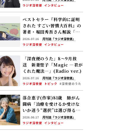
ラジオ深夜便
インタビュー
ベストセラー『科学的に証明
された すごい習慣大百科』の
著者・堀田秀吾さん解説「睡
眠で脳の“ごみ”を洗い流す」――
2026.07.16
月刊誌『ラジオ深夜便』
認知症リスクを下げる休養の
ラジオ深夜便
インタビュー
新常識
「深夜便のうた」8～9月放
送 新妻聖子「Magic ―君が
くれた魔法―」(Radio ver.)
2026.07.16
月刊誌『ラジオ深夜便』
ラジオ深夜便
トピック
#深夜便のうた
落合恵子(作家)81歳 肺がん
闘病「治療を受けるか受けな
いか迷う――“選択”は選び得るも
のがあって初めてできる」
2026.06.17
月刊誌『ラジオ深夜便』
ラジオ深夜便
インタビュー