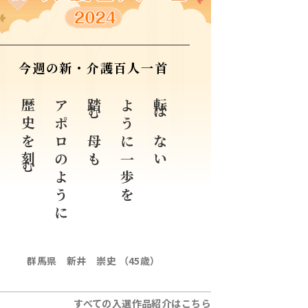
今週の新・介護百人一首
歴史を刻む
アポロのように
踏む母も
ように一歩を
転ばない
群馬県 新井 崇史 （45歳）
すべての入選作品紹介はこちら