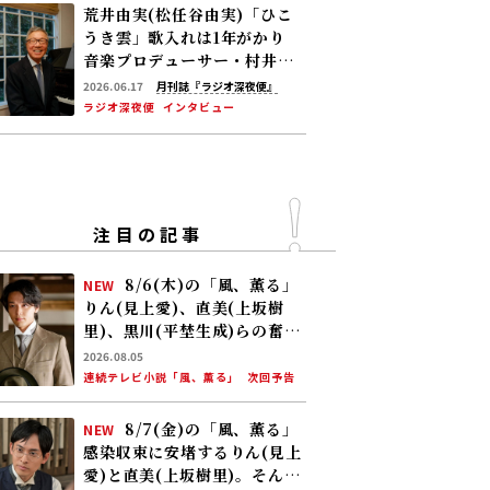
荒井由実(松任谷由実)「ひこ
うき雲」歌入れは1年がかり
音楽プロデューサー・村井邦
彦が語る“ユーミン､YMO 誕
2026.06.17
月刊誌『ラジオ深夜便』
生秘話”
ラジオ深夜便
インタビュー
注目の記事
8/6(木)の「風、薫る」
NEW
りん(見上愛)、直美(上坂樹
里)、黒川(平埜生成)らの奮闘
に、村人たちも理解を示し始
2026.08.05
める。しかし、アサ(美山加
連続テレビ小説「風、薫る」
次回予告
恋)の容体はなかなか改善せ
ず……
8/7(金)の「風、薫る」
NEW
感染収束に安堵するりん(見上
愛)と直美(上坂樹里)。そんな