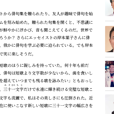
トから俳句集を贈られたり、友人が趣味で俳句を始
ムを刻み始めた。贈られた句集を開くと、不思議に
が鮮やかに浮かび、音も聞こえてくるのだ。世界で
ろうか？ さらにエッセイストの岸本葉子さんに俳
、俄かに俳句を学ぶ必要に迫られている。でも岸本
で実に楽しそうだ。
短歌のほうに親しみを持っていた。何十年も前だ
、俳句は短歌より文字数が少ないから、歯を食いし
を超えていつまでも残る歌を詠みたい」ともおっし
みそ
ひと
も
じ
、
三十
一
文
字
だけで永遠に輝き続ける完璧な短歌こ
文字も流麗で、私はその美しさにも圧倒された。近
在に使いこなす新しい短歌に三十一文字の幅広さを