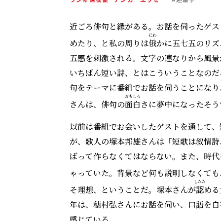
近ごろ俳句と縁がある。お話を伺ったゲス
にわ
めたり、と私の周りは
俄
かに五七五のリズ
五感を刺激される。文字の連なりから風景
いちばん短い詩、とはこういうことなのだ
句をテーマに番組でお話を伺うことになり
おもしろ
さんは、俳句の
面白
さに夢中になったそう
以前は番組でお会いしたゲストを通して、
が、歌人の塚本邦雄さんは「短歌は叙情詩
ばって作らなくてはならない。また、時代
ゃっていた。背景など何も説明しなくても
したた
そ理想、ということだ。塚本さんが
認
める
年は、穂村弘さんにお話を伺い、口語を自
感じている。