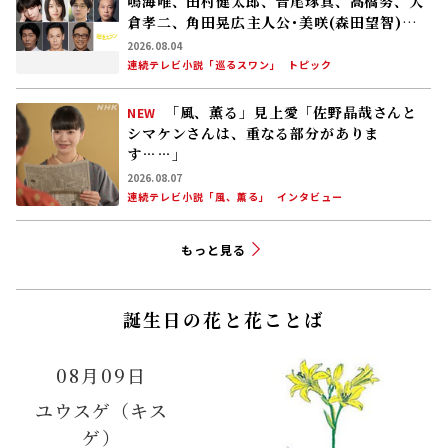
鳴海唯、田村健太郎、音尾琢真、高橋努、大
倉孝二、角田晃広――主人公･美咲(森田望智)が
交流する警察署の人々 2027年度前期放送
2026.08.04
連続テレビ小説「巡るスワン」
トピック
「風、薫る」見上愛「佐野晶哉さんと
NEW
シマケンさんは、重なる部分がありま
す……」
2026.08.07
連続テレビ小説「風、薫る」
インタビュー
もっと見る
誕生日の花と花ことば
08月09日
ユウスゲ（キス
ゲ）