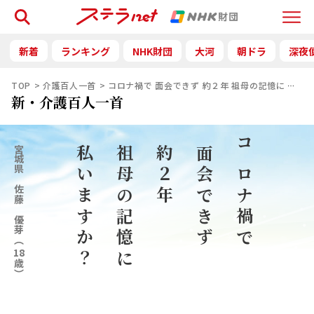
検索
Menu
新着
ランキング
NHK財団
大河
朝ドラ
深夜
TOP
介護百人一首
コロナ禍で 面会できず 約２年 祖母の記憶に 私い
新・介護百人一首
宮城県
私いますか？
祖母の記憶に
約２年
面会できず
コロナ禍で
佐藤 優芽
（
18
歳）