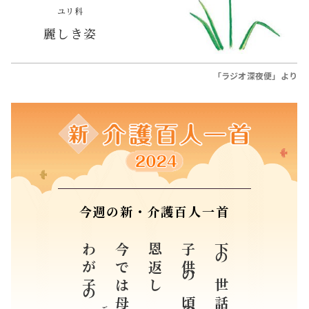
ユリ科
麗しき姿
「ラジオ深夜便」より
今週の新・介護百人一首
わが子の
今では母は
恩返し
子供の頃の
下の世話