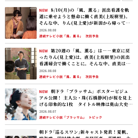
8/10(月)の「風、薫る」派出看護を軌
NEW
道に乗せようと懸命に働く直美(上坂樹里)。
そんな中、りん(見上愛)が新潟から帰ってく
る
2026.08.08
連続テレビ小説「風、薫る」
次回予告
第20週の「風、薫る」は……東京に戻
NEW
ったりん(見上愛)は、直美(上坂樹里)の派出
看護婦会で働くことに。そんな中、直美は自
分の理想とした無償の看護を始める
2026.08.08
連続テレビ小説「風、薫る」
次回予告
朝ドラ「ブラッサム」ポスタービジュ
NEW
アル公開！ 主人公・珠(石橋静河)が桜を見上
げる印象的な1枚 タイトル映像は奥山大史監
督、語りは三條雅幸アナ 2026年度後期放
2026.08.07
送
連続テレビ小説「ブラッサム」
トピック
朝ドラ｢巡るスワン｣新キャスト発表！夏帆、