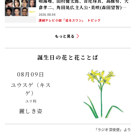
鳴海唯、田村健太郎、音尾琢真、高橋努、大
倉孝二、角田晃広――主人公･美咲(森田望智)が
交流する警察署の人々 2027年度前期放送
2026.08.04
連続テレビ小説「巡るスワン」
トピック
もっと見る
誕生日の花と花ことば
08月09日
ユウスゲ（キス
ゲ）
ユリ科
麗しき姿
「ラジオ深夜便」より