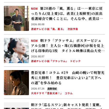
第20週の「風、薫る」は……東京に戻
NEW
ったりん(見上愛)は、直美(上坂樹里)の派出
看護婦会で働くことに。そんな中、直美は自
分の理想とした無償の看護を始める
2026.08.08
連続テレビ小説「風、薫る」
次回予告
朝ドラ「ブラッサム」ポスタービジュ
NEW
アル公開！ 主人公・珠(石橋静河)が桜を見上
げる印象的な1枚 タイトル映像は奥山大史監
督、語りは三條雅幸アナ 2026年度後期放
2026.08.07
送
連続テレビ小説「ブラッサム」
トピック
豊臣兄弟！コラム #29 山崎の戦いで明智光
秀に大勝利！ 豊臣兄弟はいよいよ“天下へ
の道”を歩み始める
2026.07.26
遠藤珠紀
大河ドラマ「豊臣兄弟！」
コラム
朝ドラ｢巡るスワン｣新キャスト発表！夏帆、