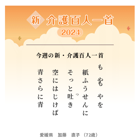
今週の新・介護百人一首
青さらに青
空にはじけば
そっと
紙ふうせんに
もやもやを
吐
つ
き
愛媛県 加藤 直子 （72歳）