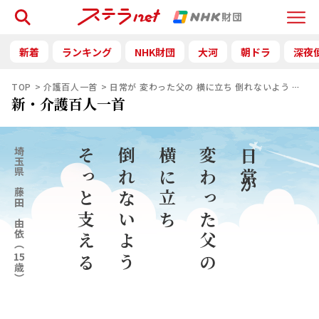
検索
Menu
新着
ランキング
NHK財団
大河
朝ドラ
深夜
TOP
介護百人一首
日常が 変わった父の 横に立ち 倒れないよう そっ
新・介護百人一首
埼玉県
そっと支える
倒れないよう
横に立ち
変わった父の
日常が
藤田 由依
（
15
歳）