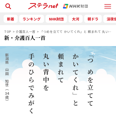
検索
Menu
新着
ランキング
NHK財団
大河
朝ドラ
深夜
TOP
介護百人一首
「つめを立てて かいてくれ」と 頼まれて 丸い背中
新・介護百人一首
新潟県
手のひらでみがく
丸い背中を
頼まれて
かいてくれ」と
「つめを立てて
山田 知世
（
34
歳）