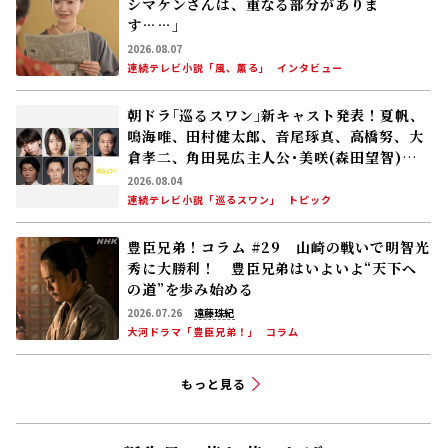
シマケンさんは、重なる部分がありま
す……」
2026.08.07
連続テレビ小説「風、薫る」
インタビュー
朝ドラ｢巡るスワン｣新キャスト発表！夏帆、
鳴海唯、田村健太郎、音尾琢真、高橋努、大
倉孝二、角田晃広――主人公･美咲(森田望智)が
交流する警察署の人々 2027年度前期放送
2026.08.04
連続テレビ小説「巡るスワン」
トピック
豊臣兄弟！コラム #29 山崎の戦いで明智光
秀に大勝利！ 豊臣兄弟はいよいよ“天下へ
の道”を歩み始める
2026.07.26
遠藤珠紀
大河ドラマ「豊臣兄弟！」
コラム
もっと見る