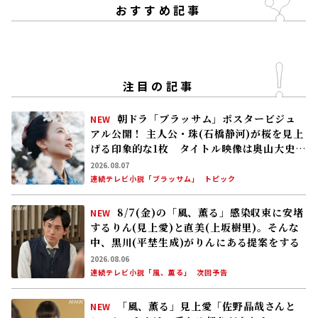
おすすめ記事
注目の記事
朝ドラ「ブラッサム」ポスタービジュ
NEW
アル公開！ 主人公・珠(石橋静河)が桜を見上
げる印象的な1枚 タイトル映像は奥山大史監
督、語りは三條雅幸アナ 2026年度後期放
2026.08.07
送
連続テレビ小説「ブラッサム」
トピック
8/7(金)の「風、薫る」感染収束に安堵
NEW
するりん(見上愛)と直美(上坂樹里)。そんな
中、黒川(平埜生成)がりんにある提案をする
2026.08.06
連続テレビ小説「風、薫る」
次回予告
「風、薫る」見上愛「佐野晶哉さんと
NEW