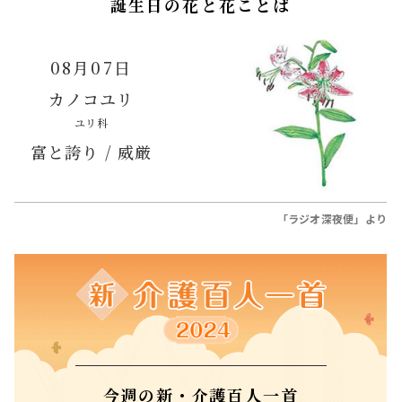
誕生日の花と花ことば
08月07日
カノコユリ
ユリ科
富と誇り / 威厳
「ラジオ深夜便」より
今週の新・介護百人一首