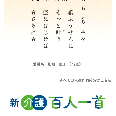
青さらに青
空にはじけば
そっと
紙ふうせんに
もやもやを
吐
つ
き
愛媛県 加藤 直子 （72歳）
すべての入選作品紹介はこちら