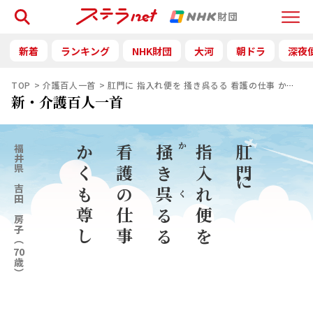
検索
Menu
新着
ランキング
NHK財団
大河
朝ドラ
深夜
TOP
介護百人一首
肛門に 指入れ便を 掻き呉るる 看護の仕事 かくも
新・介護百人一首
福井県
かくも尊し
看護の仕事
掻
指入れ便を
肛門に
か
き
吉田 房子
呉
く
るる
（
70
歳）