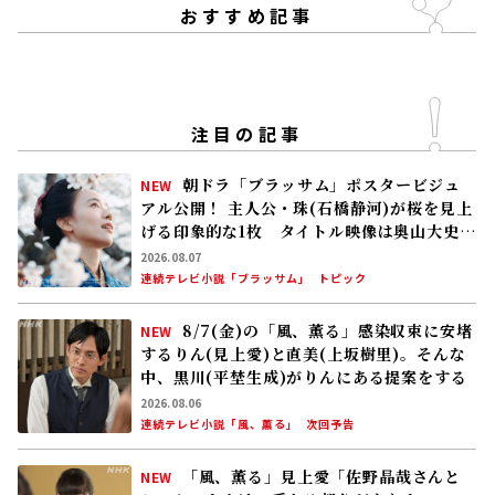
おすすめ記事
注目の記事
朝ドラ「ブラッサム」ポスタービジュ
NEW
アル公開！ 主人公・珠(石橋静河)が桜を見上
げる印象的な1枚 タイトル映像は奥山大史監
督、語りは三條雅幸アナ 2026年度後期放
2026.08.07
送
連続テレビ小説「ブラッサム」
トピック
8/7(金)の「風、薫る」感染収束に安堵
NEW
するりん(見上愛)と直美(上坂樹里)。そんな
中、黒川(平埜生成)がりんにある提案をする
2026.08.06
連続テレビ小説「風、薫る」
次回予告
「風、薫る」見上愛「佐野晶哉さんと
NEW