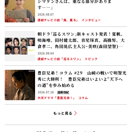
シマケンさんは、重なる部分がありま
す……」
2026.08.07
連続テレビ小説「風、薫る」
インタビュー
朝ドラ｢巡るスワン｣新キャスト発表！夏帆、
鳴海唯、田村健太郎、音尾琢真、高橋努、大
倉孝二、角田晃広――主人公･美咲(森田望智)が
交流する警察署の人々 2027年度前期放送
2026.08.04
連続テレビ小説「巡るスワン」
トピック
豊臣兄弟！コラム #29 山崎の戦いで明智光
秀に大勝利！ 豊臣兄弟はいよいよ“天下へ
の道”を歩み始める
2026.07.26
遠藤珠紀
大河ドラマ「豊臣兄弟！」
コラム
もっと見る