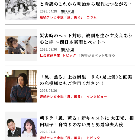
と看護のこれから――明治から現代につながる道
【後編】
2026.04.28
NHK財団
連続テレビ小説「風、薫る」
コラム
災害時のペット対応、教訓を生かす――支えあう
心と絆 〜西日本豪雨とペット〜
2026.07.30
NHK財団
社会貢献事業
トピック
#災害からペットを守る
「風、薫る」上坂樹里「りん(見上愛)と直美
の恋模様にもご注目ください！」
2026.07.30
連続テレビ小説「風、薫る」
インタビュー
朝ドラ「風、薫る」新キャストに 太田光、相
田翔子！――身寄りのない男と男爵家夫人役
2026.07.31
連続テレビ小説「風、薫る」
トピック