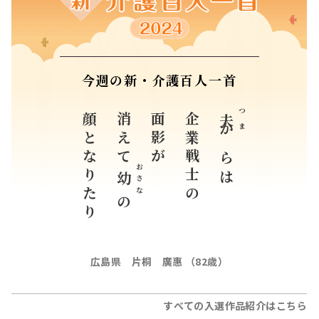
今週の新・介護百人一首
顔となりたり
消えて
面影が
企業戦士の
つま
夫
からは
おさな
幼
の
広島県 片桐 廣惠 （82歳）
すべての入選作品紹介はこちら