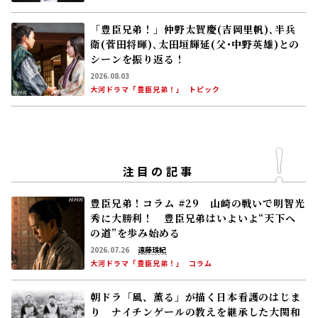
「豊臣兄弟！」仲野太賀――慶(吉岡里帆)､半兵
衛(菅田将暉)､太田垣輝延(父･中野英雄)との
シーンを振り返る！
2026.08.03
大河ドラマ「豊臣兄弟！」
トピック
注目の記事
豊臣兄弟！コラム #29 山崎の戦いで明智光
秀に大勝利！ 豊臣兄弟はいよいよ“天下へ
の道”を歩み始める
2026.07.26
遠藤珠紀
大河ドラマ「豊臣兄弟！」
コラム
朝ドラ「風、薫る」が描く日本看護のはじま
り ナイチンゲールの教えを継承した大関和