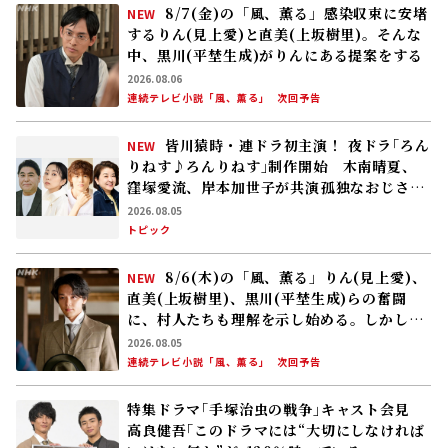
8/7(金)の「風、薫る」感染収束に安堵
NEW
するりん(見上愛)と直美(上坂樹里)。そんな
中、黒川(平埜生成)がりんにある提案をする
2026.08.06
連続テレビ小説「風、薫る」
次回予告
皆川猿時・連ドラ初主演！ 夜ドラ｢ろん
NEW
りねす♪ろんりねす｣制作開始 木南晴夏、
窪塚愛流、岸本加世子が共演――孤独なおじさん
が､人生でやり残したことに向き合う
2026.08.05
トピック
8/6(木)の「風、薫る」りん(見上愛)、
NEW
直美(上坂樹里)、黒川(平埜生成)らの奮闘
に、村人たちも理解を示し始める。しかし、
アサ(美山加恋)の容体はなかなか改善せ
2026.08.05
ず……
連続テレビ小説「風、薫る」
次回予告
特集ドラマ｢手塚治虫の戦争｣キャスト会見
高良健吾｢このドラマには“大切にしなければ