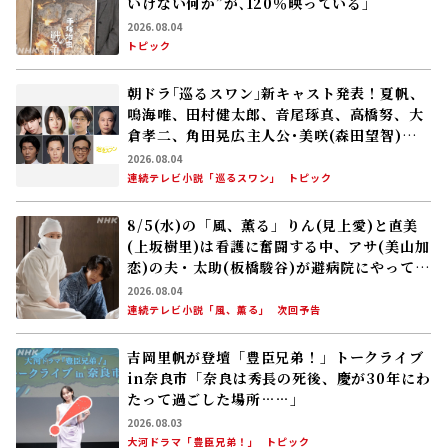
いけない何か”が､120％映っている」
2026.08.04
トピック
朝ドラ｢巡るスワン｣新キャスト発表！夏帆、
鳴海唯、田村健太郎、音尾琢真、高橋努、大
倉孝二、角田晃広――主人公･美咲(森田望智)が
交流する警察署の人々 2027年度前期放送
2026.08.04
連続テレビ小説「巡るスワン」
トピック
8/5(水)の「風、薫る」りん(見上愛)と直美
(上坂樹里)は看護に奮闘する中、アサ(美山加
恋)の夫・太助(板橋駿谷)が避病院にやってく
る
2026.08.04
連続テレビ小説「風、薫る」
次回予告
吉岡里帆が登壇「豊臣兄弟！」トークライブ
in奈良市「奈良は秀長の死後、慶が30年にわ
たって過ごした場所……」
2026.08.03
大河ドラマ「豊臣兄弟！」
トピック