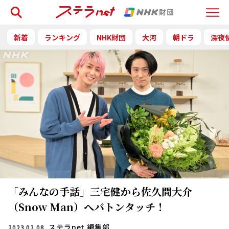
検索
Menu
新着
ランキング
NHK財団
大河
朝ドラ
深夜
「みんなの手話」三宅健から佐久間大介
（Snow Man）へバトンタッチ！
ステラnet 編集部
2023.02.08