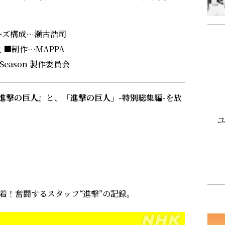
ーズ構成…瀬古浩司
 ■制作…MAPPA
Season 製作委員会
メ進撃の巨人』
と、
「進撃の巨人」-特別総集編-
を放
密着！奮闘するスタッフ“進撃”の記録。