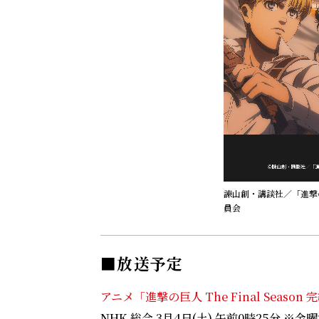
諫山創・講談社／「進撃の巨人
員会
■放送予定
アニメ「進撃の巨人 The Final Seaso
NHK 総合 3月4日(土) 午前0時25分 ※金