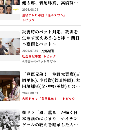
健太郎、音尾琢真、高橋努、
大倉孝二、角田晃広――主人公･美
2026.08.04
咲(森田望智)が交流する警察
連続テレビ小説「巡るスワン」
トピック
署の人々 2027年度前期放送
災害時のペット対応、教訓を
生かす――支えあう心と絆 〜西日
本豪雨とペット〜
2026.07.30
NHK財団
社会貢献事業
トピック
#災害からペットを守る
「豊臣兄弟！」仲野太賀――慶(吉
岡里帆)､半兵衛(菅田将暉)､太
田垣輝延(父･中野英雄)とのシ
ーンを振り返る！
2026.08.03
大河ドラマ「豊臣兄弟！」
トピック
朝ドラ「風、薫る」が描く日
本看護のはじまり ナイチン
ゲールの教えを継承した大関