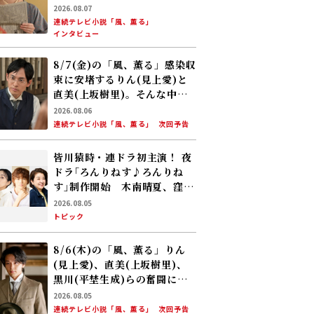
2026.08.07
連続テレビ小説「風、薫る」
インタビュー
8/7(金)の「風、薫る」感染収
束に安堵するりん(見上愛)と
直美(上坂樹里)。そんな中、
黒川(平埜生成)がりんにある
2026.08.06
提案をする
連続テレビ小説「風、薫る」
次回予告
皆川猿時・連ドラ初主演！ 夜
ドラ｢ろんりねす♪ろんりね
す｣制作開始 木南晴夏、窪塚
愛流、岸本加世子が共演――孤独
2026.08.05
なおじさんが､人生でやり残し
トピック
たことに向き合う
8/6(木)の「風、薫る」りん
(見上愛)、直美(上坂樹里)、
黒川(平埜生成)らの奮闘に、
村人たちも理解を示し始め
2026.08.05
る。しかし、アサ(美山加恋)
連続テレビ小説「風、薫る」
次回予告