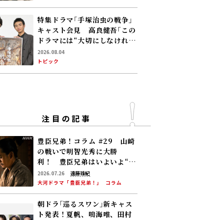
の容体はなかなか改善せ
ず……
特集ドラマ｢手塚治虫の戦争｣
キャスト会見 高良健吾｢この
ドラマには“大切にしなければ
いけない何か”が､120％映っ
2026.08.04
ている」
トピック
注目の記事
豊臣兄弟！コラム #29 山崎
の戦いで明智光秀に大勝
利！ 豊臣兄弟はいよいよ“天
下への道”を歩み始める
2026.07.26
遠藤珠紀
大河ドラマ「豊臣兄弟！」
コラム
朝ドラ｢巡るスワン｣新キャス
ト発表！夏帆、鳴海唯、田村