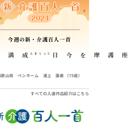
今週の新・介護百人一首
す
成満
じょうまん
今日
一万座護摩を
和歌山県 ペンネーム 浦上 蓮甫 （75歳）
すべての入選作品紹介はこちら