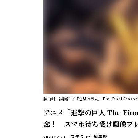
諫山創・講談社／「進撃の巨人」The Final Seas
アニメ「進撃の巨人 The Fin
念！ スマホ待ち受け画像プ
ステラnet 編集部
2023.02.20