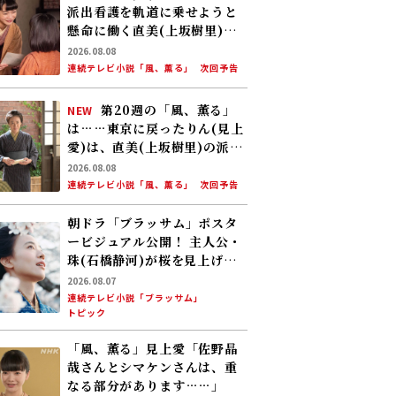
派出看護を軌道に乗せようと
懸命に働く直美(上坂樹里)。
そんな中、りん(見上愛)が新
2026.08.08
潟から帰ってくる
連続テレビ小説「風、薫る」
次回予告
第20週の「風、薫る」
NEW
は……東京に戻ったりん(見上
愛)は、直美(上坂樹里)の派出
看護婦会で働くことに。そん
2026.08.08
な中、直美は自分の理想とし
連続テレビ小説「風、薫る」
次回予告
た無償の看護を始める
朝ドラ「ブラッサム」ポスタ
ービジュアル公開！ 主人公・
珠(石橋静河)が桜を見上げる
印象的な1枚 タイトル映像は
2026.08.07
奥山大史監督、語りは三條雅
連続テレビ小説「ブラッサム」
トピック
幸アナ 2026年度後期放送
「風、薫る」見上愛「佐野晶
哉さんとシマケンさんは、重
なる部分があります……」