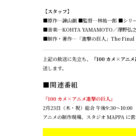
【スタッフ】
■原作…諫山創 ■監督…林祐一郎 ■シリ
■音楽…KOHTA YAMAMOTO／澤野弘之
■制作・著作…「進撃の巨人」The Final 
上記の放送に先立ち、
『100 カメ×アニ
送します。
■関連番組
『100 カメ×アニメ進撃の巨人』
2月23日（木・祝）総合 午後9:30～10:00
アニメの制作現場、スタジオ MAPPA に