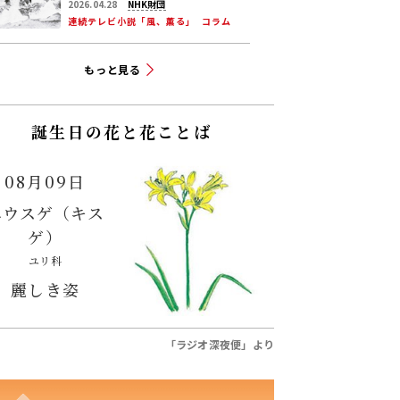
和と看護のこれから――明治から
2026.04.28
NHK財団
現代につながる道【後編】
連続テレビ小説「風、薫る」
コラム
もっと見る
誕生日の花と花ことば
08月09日
ユウスゲ（キス
ゲ）
ユリ科
麗しき姿
「ラジオ深夜便」より