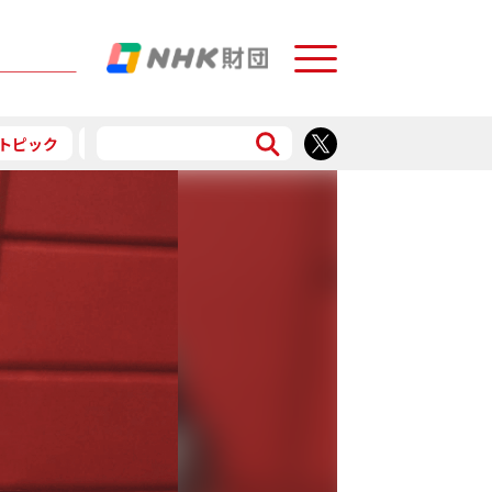
Menu
トピック
予告
食で応援