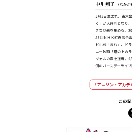
中川翔子
（なかが
5月5日生まれ、東京
ぐ」が大評判となり、
きな話題を集める。2
58回ＮＨＫ紅白歌合
ビ小説「まれ」、ドラ
ニー映画「塔の上のラ
ツェルの声を担当。4
例のバースデーライブ
「アニソン・アカデ
この記
X