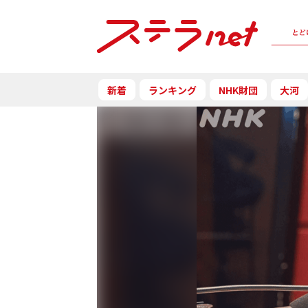
新着
ランキング
NHK財団
大河