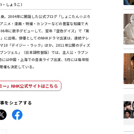
わ・しょうこ）
出身。2004年に開設した公式ブログ「しょこたん☆ぶろ
アニメ・漫画・特撮・カンフーなどの豊富な知識で大
006年に歌手デビューして、翌年「空色デイズ」で「第
戦」に出場。俳優としてのNHKドラマ出演は、連続テレ
マ10「デイジー・ラック」ほか。2011年公開のディズ
プンツェル」（日本語吹替版）では、主人公・ラプン
月には中国・上海での音楽ライブ出演、5月には毎年恒
開催も決定している。
ミー」NHK公式サイトはこちら
事をシェアする
Facebook