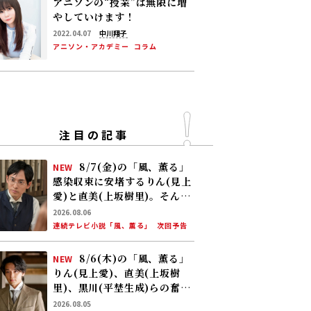
アニソンの“授業”は無限に増
やしていけます！
2022.04.07
中川翔子
アニソン・アカデミー
コラム
注目の記事
8/7(金)の「風、薫る」
NEW
感染収束に安堵するりん(見上
愛)と直美(上坂樹里)。そんな
中、黒川(平埜生成)がりんに
2026.08.06
ある提案をする
連続テレビ小説「風、薫る」
次回予告
8/6(木)の「風、薫る」
NEW
りん(見上愛)、直美(上坂樹
里)、黒川(平埜生成)らの奮闘
に、村人たちも理解を示し始
2026.08.05