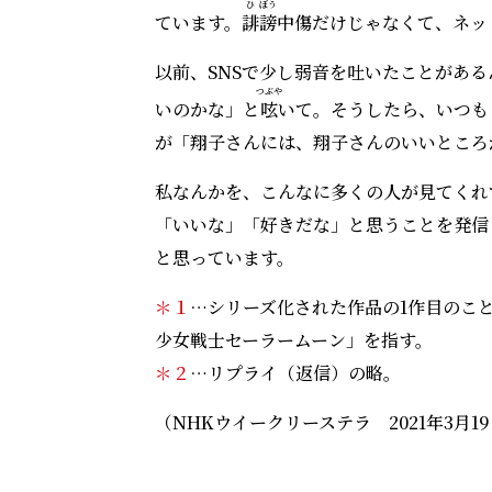
ひ
ぼう
ています。
誹
謗
中傷だけじゃなくて、ネッ
以前、SNSで少し弱音を吐いたことがあ
つぶや
いのかな」と
呟
いて。そうしたら、いつも
が「翔子さんには、翔子さんのいいところ
私なんかを、こんなに多くの人が見てくれ
「いいな」「好きだな」と思うことを発信
と思っています。
＊１
…シリーズ化された作品の1作目のこと
少女戦士セーラームーン」を指す。
＊２
…リプライ（返信）の略。
（NHKウイークリーステラ 2021年3月1