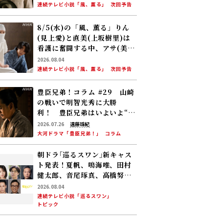
める。しかし、アサ(美山加
連続テレビ小説「風、薫る」
次回予告
恋)の容体はなかなか改善せ
ず……
8/5(水)の「風、薫る」りん
(見上愛)と直美(上坂樹里)は
看護に奮闘する中、アサ(美山
加恋)の夫・太助(板橋駿谷)が
2026.08.04
避病院にやってくる
連続テレビ小説「風、薫る」
次回予告
豊臣兄弟！コラム #29 山崎
の戦いで明智光秀に大勝
利！ 豊臣兄弟はいよいよ“天
下への道”を歩み始める
2026.07.26
遠藤珠紀
大河ドラマ「豊臣兄弟！」
コラム
朝ドラ｢巡るスワン｣新キャス
ト発表！夏帆、鳴海唯、田村
健太郎、音尾琢真、高橋努、
大倉孝二、角田晃広――主人公･美
2026.08.04
咲(森田望智)が交流する警察
連続テレビ小説「巡るスワン」
トピック
署の人々 2027年度前期放送