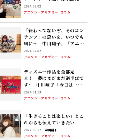
2024.03.02
アニソン・アカデミー
コラム
「終わってないぞ、そのコン
テンツ」の思いを、いつでも
胸に～ 中川翔子、「アニア
カ」放送500回を迎えての思
2024.02.02
い
アニソン・アカデミー
コラム
ディズニー作品を全部見
る！ 夢はまだまだ道半ばで
す~ 中川翔子「今日は一
日“ディズニー”三昧」を振り
2024.01.13
返る
アニソン・アカデミー
コラム
「生きることは楽しい」とこ
れからも伝えていきたい
2022.05.17
中川翔子
アニソン・アカデミー
コラム