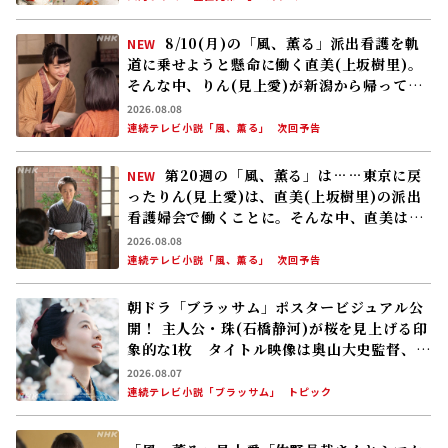
8/10(月)の「風、薫る」派出看護を軌
NEW
道に乗せようと懸命に働く直美(上坂樹里)。
そんな中、りん(見上愛)が新潟から帰ってく
る
2026.08.08
連続テレビ小説「風、薫る」
次回予告
第20週の「風、薫る」は……東京に戻
NEW
ったりん(見上愛)は、直美(上坂樹里)の派出
看護婦会で働くことに。そんな中、直美は自
分の理想とした無償の看護を始める
2026.08.08
連続テレビ小説「風、薫る」
次回予告
朝ドラ「ブラッサム」ポスタービジュアル公
開！ 主人公・珠(石橋静河)が桜を見上げる印
象的な1枚 タイトル映像は奥山大史監督、語
りは三條雅幸アナ 2026年度後期放送
2026.08.07
連続テレビ小説「ブラッサム」
トピック