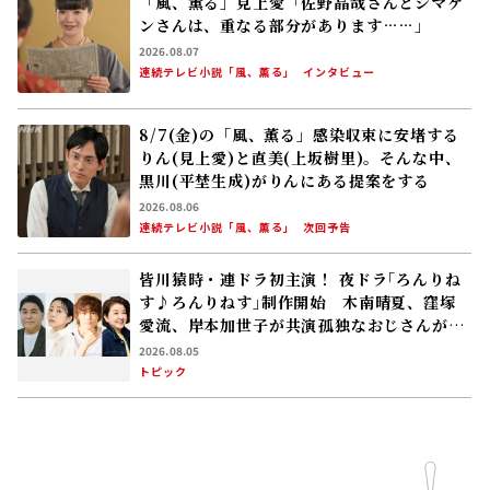
「風、薫る」見上愛「佐野晶哉さんとシマケ
ンさんは、重なる部分があります……」
2026.08.07
連続テレビ小説「風、薫る」
インタビュー
8/7(金)の「風、薫る」感染収束に安堵する
りん(見上愛)と直美(上坂樹里)。そんな中、
黒川(平埜生成)がりんにある提案をする
2026.08.06
連続テレビ小説「風、薫る」
次回予告
皆川猿時・連ドラ初主演！ 夜ドラ｢ろんりね
す♪ろんりねす｣制作開始 木南晴夏、窪塚
愛流、岸本加世子が共演――孤独なおじさんが､
人生でやり残したことに向き合う
2026.08.05
トピック