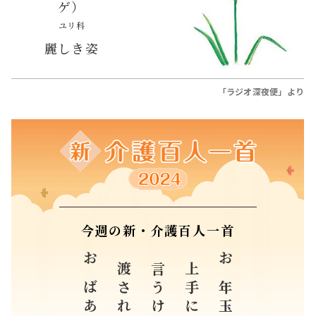
ゲ）
ユリ科
麗しき姿
「ラジオ深夜便」より
今週の新・介護百人一首
言うけれど
お年玉