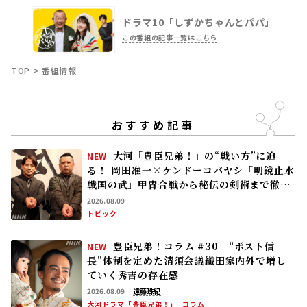
ドラマ10「しずかちゃんとパパ」
この番組の記事一覧はこちら
TOP
番組情報
おすすめ記事
大河「豊臣兄弟！」の“戦い方”に迫
NEW
る！―― 岡田准一×ケンドーコバヤシ「明鏡止水
戦国の武」甲冑合戦から秘伝の剣術まで徹底
解剖
2026.08.09
トピック
豊臣兄弟！コラム #30 “ポスト信
NEW
長”体制を定めた清須会議――織田家内外で増し
ていく秀吉の存在感
2026.08.09
遠藤珠紀
大河ドラマ「豊臣兄弟！」
コラム