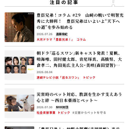
注目の記事
豊臣兄弟！コラム #29 山崎の戦いで明智光
秀に大勝利！ 豊臣兄弟はいよいよ“天下へ
の道”を歩み始める
2026.07.26
遠藤珠紀
大河ドラマ「豊臣兄弟！」
コラム
朝ドラ｢巡るスワン｣新キャスト発表！夏帆、
鳴海唯、田村健太郎、音尾琢真、高橋努、大
倉孝二、角田晃広――主人公･美咲(森田望智)が
交流する警察署の人々 2027年度前期放送
2026.08.04
連続テレビ小説「巡るスワン」
トピック
災害時のペット対応、教訓を生かす――支えあう
心と絆 〜西日本豪雨とペット〜
2026.07.30
NHK財団
社会貢献事業
トピック
#災害からペットを守る