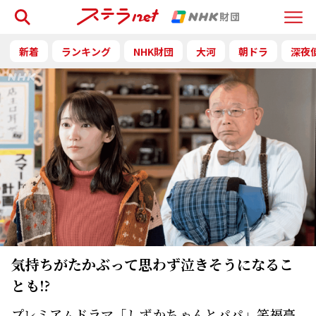
検索
Menu
新着
ランキング
NHK財団
大河
朝ドラ
深夜
気持ちがたかぶって思わず泣きそうになるこ
とも⁉
プレミアムドラマ「しずかちゃんとパパ」笑福亭