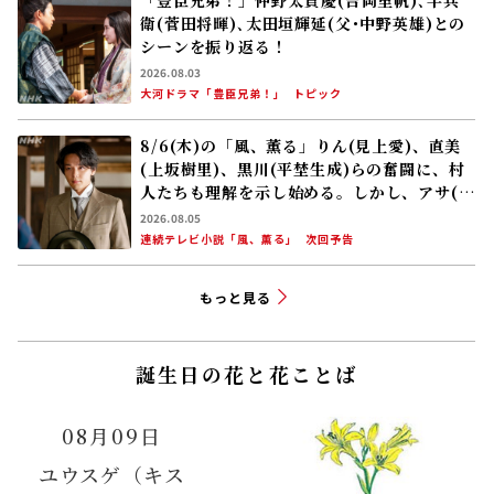
「豊臣兄弟！」仲野太賀――慶(吉岡里帆)､半兵
衛(菅田将暉)､太田垣輝延(父･中野英雄)との
シーンを振り返る！
2026.08.03
大河ドラマ「豊臣兄弟！」
トピック
8/6(木)の「風、薫る」りん(見上愛)、直美
(上坂樹里)、黒川(平埜生成)らの奮闘に、村
人たちも理解を示し始める。しかし、アサ(美
山加恋)の容体はなかなか改善せず……
2026.08.05
連続テレビ小説「風、薫る」
次回予告
もっと見る
誕生日の花と花ことば
08月09日
ユウスゲ（キス