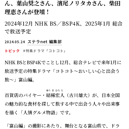
ん、葉山奨之さん、濱尾ノリタカさん、柴田
理恵さんが登壇！
2024年12月 NHK BS／BSP4K、2025年1月 総合
で放送予定
ステラnet 編集部
2024.05.24
トピック
#特集ドラマ「コトコト」
NHK BSとBSP4Kでことし12月、総合テレビで来年1月に
放送予定の特集ドラマ「コトコト～おいしい心と出会う
旅～」富山編。
ゆう
き
ひろ
と
百貨店のバイヤー・
結
稀
宏
人
（古川雄大）が、日本全国
の魅力的な食材を探して旅する中で出会う人々や出来事
を描く「人情グルメ物語」です。
「富山編」の撮影にあたり、舞台となる富山県で、ドラ