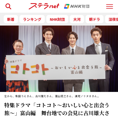
検索
Menu
新着
ランキング
NHK財団
大河
朝ドラ
深夜
左から、柴田りえさん、古川雄大さん、葉山奨之さん、濱尾ノリタカさん。
特集ドラマ「コトコト～おいしい心と出会う
旅～」富山編 舞台地での会見に古川雄大さ