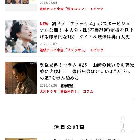
8/5(水)の「風、薫る」りん(見上愛)と直美
(上坂樹里)は看護に奮闘する中、アサ(美山加
恋)の夫・太助(板橋駿谷)が避病院にやってく
る
2026.08.04
連続テレビ小説「風、薫る」
次回予告
朝ドラ｢巡るスワン｣新キャスト発表！夏帆、
鳴海唯、田村健太郎、音尾琢真、高橋努、大
倉孝二、角田晃広――主人公･美咲(森田望智)が
交流する警察署の人々 2027年度前期放送
2026.08.04
連続テレビ小説「巡るスワン」
トピック
朝ドラ「ブラッサム」ポスタービジュ
NEW
アル公開！ 主人公・珠(石橋静河)が桜を見上
げる印象的な1枚 タイトル映像は奥山大史監
督、語りは三條雅幸アナ 2026年度後期放
2026.08.07
送
連続テレビ小説「ブラッサム」
トピック
豊臣兄弟！コラム #29 山崎の戦いで明智光
秀に大勝利！ 豊臣兄弟はいよいよ“天下へ