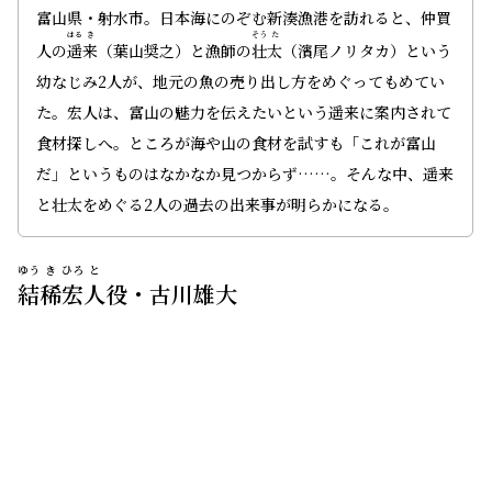
富山県・射水市。日本海にのぞむ新湊漁港を訪れると、仲買
はる
き
そう
た
人の
遥
来
（葉山奨之）と漁師の
壮
太
（濱尾ノリタカ）という
幼なじみ2人が、地元の魚の売り出し方をめぐってもめてい
た。宏人は、富山の魅力を伝えたいという遥来に案内されて
食材探しへ。ところが海や山の食材を試すも「これが富山
だ」というものはなかなか見つからず……。そんな中、遥来
と壮太をめぐる2人の過去の出来事が明らかになる。
ゆう
き
ひろ
と
結
稀
宏
人
役・古川雄大