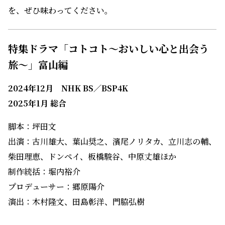
たに始まるシリーズの最初の舞台となるのが、日本海に
のぞむ富山県・射水市です。その港町・新湊を中心に、主
人公の宏人は実に様々な魅力的な食材、そして人情味あ
ふれる人々と出会います。海の恵み、山の恵み、あるい
は……いったいどんな「宝物」が見つかるのか!?
嬉しいコト、悲しいコト、幸せなコト……いろんな「コ
ト」がつまった、心温まる「スープ」のようなこの物語
を、ぜひ味わってください。
特集ドラマ「コトコト～おいしい心と出会う
旅～」富山編
2024年12月 NHK BS／BSP4K
2025年1月 総合