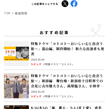
脚本：坪田文
出演：古川雄大、葉山奨之、濱尾ノリタカ、立川志の輔、
柴田理恵、ドンペイ、板橋駿谷、中原丈雄ほか
制作統括：堀内裕介
プロデューサー：郷原陽介
演出：木村隆文、田島彰洋、門脇弘樹
X
Facebook
この記事をシェアする
TOP
番組情報
おすすめ記事
特集ドラマ「コトコト～おいしい心と出会う
旅～」富山編、制作開始！ 新たな出演者も発
表