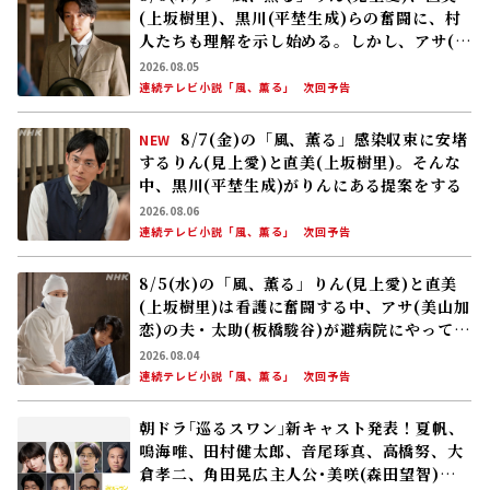
2024.05.09
トピック
#特集ドラマ「コトコト」
特集ドラマ「コトコト～おいしい心と出会う
旅～」新潟編 舞台地・新潟県十日町市での
会見に古川雄大さん、高梨臨さん、小林幸子
さんが登壇！
2024.02.29
トピック
#特集ドラマ「コトコト」
8/6(木)の「風、薫る」りん(見上愛)、直美
(上坂樹里)、黒川(平埜生成)らの奮闘に、村
人たちも理解を示し始める。しかし、アサ(美
山加恋)の容体はなかなか改善せず……
2026.08.05
連続テレビ小説「風、薫る」
次回予告
8/7(金)の「風、薫る」感染収束に安堵
NEW
するりん(見上愛)と直美(上坂樹里)。そんな
中、黒川(平埜生成)がりんにある提案をする
2026.08.06
連続テレビ小説「風、薫る」
次回予告