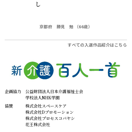
今週の新・介護百人一首
わが子の
今では母は
恩返し
子供の頃の
下の世話
ごと
如
し
京都府 勝見 勉 （66歳）
すべての入選作品紹介はこちら