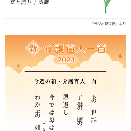
誕生日の花と花ことば
08月07日
カノコユリ
ユリ科
富と誇り / 威厳
「ラジオ深夜便」より