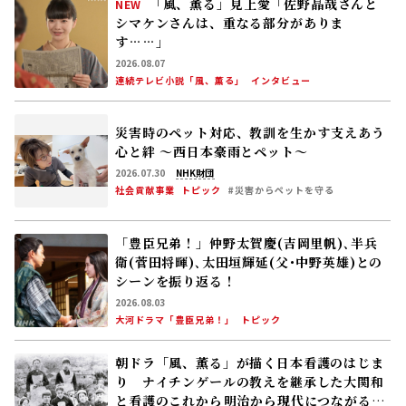
の道”を歩み始める
2026.07.26
遠藤珠紀
大河ドラマ「豊臣兄弟！」
コラム
注目の記事
「風、薫る」見上愛「佐野晶哉さんと
NEW
シマケンさんは、重なる部分がありま
す……」
2026.08.07
連続テレビ小説「風、薫る」
インタビュー
災害時のペット対応、教訓を生かす――支えあう
心と絆 〜西日本豪雨とペット〜
2026.07.30
NHK財団
社会貢献事業
トピック
#災害からペットを守る