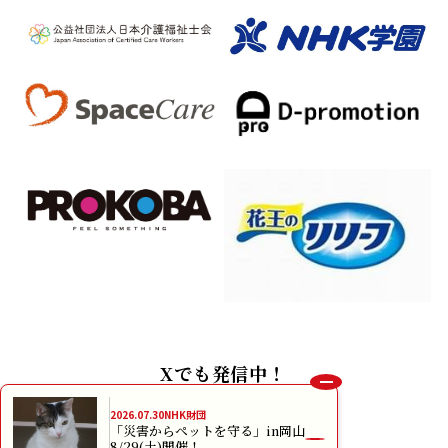
企画協力
公益財団法人日本介護福祉士会
学校法人NHK学園
協賛
株式会社スペースケア
株式会社Dプロモーション
株式会社プロセスコバヤシ
花王株式会社
2026.07.30
NHK財団
「災害からペットを守る」in岡山
8/29(土)開催！