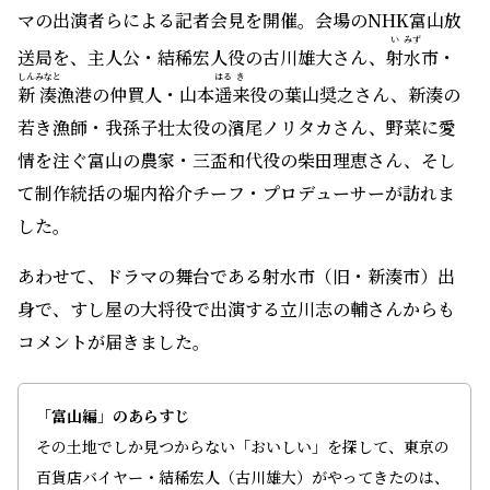
マの出演者らによる記者会見を開催。会場のNHK富山放
い
みず
送局を、主人公・結稀宏人役の古川雄大さん、
射
水
市・
しん
みなと
はる
き
新
湊
漁港の仲買人・山本
遥
来
役の葉山奨之さん、新湊の
若き漁師・我孫子壮太役の濱尾ノリタカさん、野菜に愛
情を注ぐ富山の農家・三盃和代役の柴田理恵さん、そし
て制作統括の堀内裕介チーフ・プロデューサーが訪れま
した。
あわせて、ドラマの舞台である射水市（旧・新湊市）出
身で、すし屋の大将役で出演する立川志の輔さんからも
コメントが届きました。
「富山編」のあらすじ
その土地でしか見つからない「おいしい」を探して、東京の
百貨店バイヤー・
結
稀
宏人（
古川雄大）がやってきたのは、