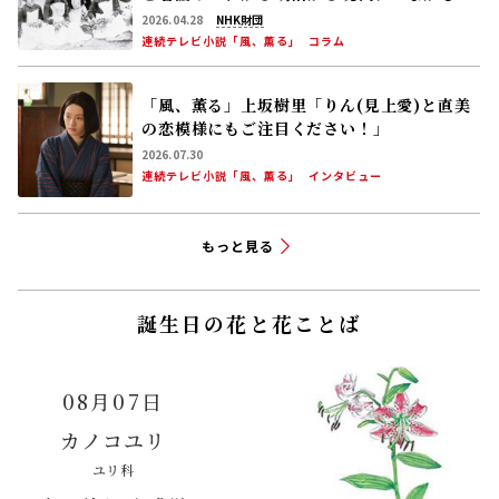
「豊臣兄弟！」仲野太賀――慶(吉岡里帆)､半兵
衛(菅田将暉)､太田垣輝延(父･中野英雄)との
シーンを振り返る！
2026.08.03
大河ドラマ「豊臣兄弟！」
トピック
朝ドラ「風、薫る」が描く日本看護のはじま
り ナイチンゲールの教えを継承した大関和
と看護のこれから――明治から現代につながる道
【後編】
2026.04.28
NHK財団
連続テレビ小説「風、薫る」
コラム
「風、薫る」上坂樹里「りん(見上愛)と直美
の恋模様にもご注目ください！」
2026.07.30
連続テレビ小説「風、薫る」
インタビュー
もっと見る