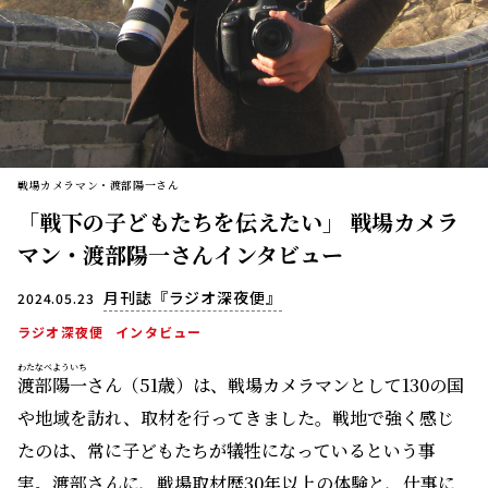
戦場カメラマン・渡部陽一さん
「戦下の子どもたちを伝えたい」 戦場カメラ
マン・渡部陽一さんインタビュー
月刊誌『ラジオ深夜便』
2024.05.23
ラジオ深夜便
インタビュー
わたなべ
よういち
渡部
陽一
さん（51歳）は、戦場カメラマンとして130の国
や地域を訪れ、取材を行ってきました。戦地で強く感じ
たのは、常に子どもたちが犠牲になっているという事
実。渡部さんに、戦場取材歴30年以上の体験と、仕事に