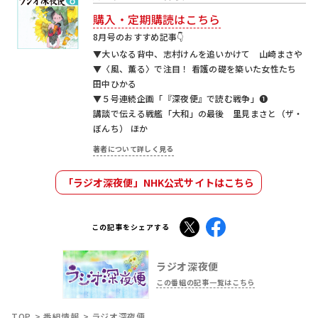
講談で伝える戦艦「大和」の最後 里見まさと（ザ・
ぼんち） ほか
著者について詳しく見る
「ラジオ深夜便」NHK公式サイトはこちら
X
Facebook
この記事をシェアする
ラジオ深夜便
この番組の記事一覧はこちら
TOP
番組情報
ラジオ深夜便
おすすめ記事
日向亘×渡部陽一 マルセイユでの共同生活