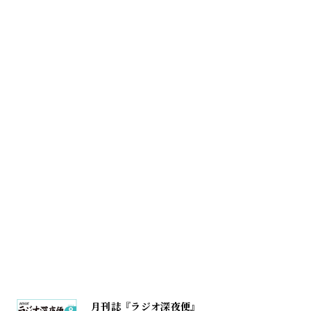
月刊誌『ラジオ深夜便』
購入・定期購読はこちら
8月号のおすすめ記事👇
▼大いなる背中、志村けんを追いかけて 山崎まさや
▼〈風、薫る〉で注目！ 看護の礎を築いた女性たち
田中ひかる
▼５号連続企画「『深夜便』で読む戦争」❶