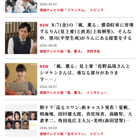
2026.08.06
連続テレビ小説「風、薫る」
次回予告
「風、薫る」見上愛「佐野晶哉さんと
NEW
シマケンさんは、重なる部分がありま
す……」
2026.08.07
連続テレビ小説「風、薫る」
インタビュー
朝ドラ｢巡るスワン｣新キャスト発表！夏帆、
鳴海唯、田村健太郎、音尾琢真、高橋努、大
倉孝二、角田晃広――主人公･美咲(森田望智)が
交流する警察署の人々 2027年度前期放送
2026.08.04
連続テレビ小説「巡るスワン」
トピック
豊臣兄弟！コラム #29 山崎の戦いで明智光
秀に大勝利！ 豊臣兄弟はいよいよ“天下へ
の道”を歩み始める
2026.07.26
遠藤珠紀
大河ドラマ「豊臣兄弟！」
コラム