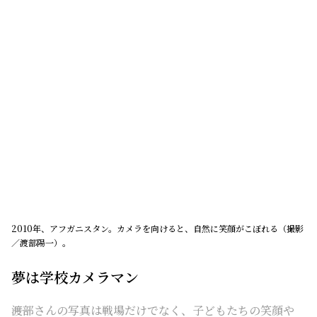
2010年、アフガニスタン。カメラを向けると、自然に笑顔がこぼれる（撮影
／渡部陽一）。
夢は学校カメラマン
――渡部さんの写真は戦場だけでなく、子どもたちの笑顔や
豊かな表情を捉えたものも多いですね。
渡部
戦場に飛び込んでいちばん驚いたのは、どんなに
戦闘が激しい最前線にも、そこで普通に暮らす家族がい
ることです。子どもが父母に感じる温かい気持ち、父母が