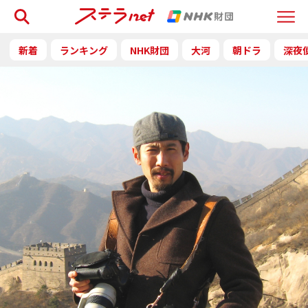
検索
Menu
新着
ランキング
NHK財団
大河
朝ドラ
深夜