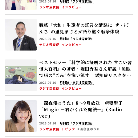
ラジオ深夜便
インタビュー
ベストセラー『科学的に証明された すごい習
慣大百科』の著者・堀田秀吾さん解説「睡眠
で脳の“ごみ”を洗い流す」――認知症リスクを下
げる休養の新常識
2026.07.16
月刊誌『ラジオ深夜便』
ラジオ深夜便
インタビュー
「深夜便のうた」8～9月放送 新妻聖子
「Magic ―君がくれた魔法―」(Radio
ver.)
2026.07.16
月刊誌『ラジオ深夜便』
ラジオ深夜便
トピック
#深夜便のうた
落合恵子(作家)81歳 肺がん闘病「治療を受
けるか受けないか迷う――“選択”は選び得るもの
があって初めてできる」
2026.06.17
月刊誌『ラジオ深夜便』
ラジオ深夜便
インタビュー