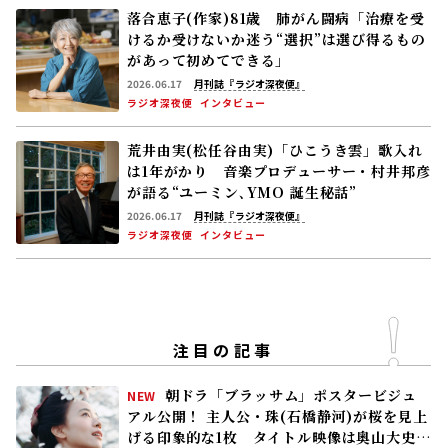
荒井由実(松任谷由実)「ひこうき雲」歌入れ
は1年がかり 音楽プロデューサー・村井邦彦
が語る“ユーミン､YMO 誕生秘話”
2026.06.17
月刊誌『ラジオ深夜便』
ラジオ深夜便
インタビュー
注目の記事
朝ドラ「ブラッサム」ポスタービジュ
NEW
アル公開！ 主人公・珠(石橋静河)が桜を見上
げる印象的な1枚 タイトル映像は奥山大史監
督、語りは三條雅幸アナ 2026年度後期放
2026.08.07
送
連続テレビ小説「ブラッサム」
トピック
8/7(金)の「風、薫る」感染収束に安堵
NEW
するりん(見上愛)と直美(上坂樹里)。そんな
中、黒川(平埜生成)がりんにある提案をする