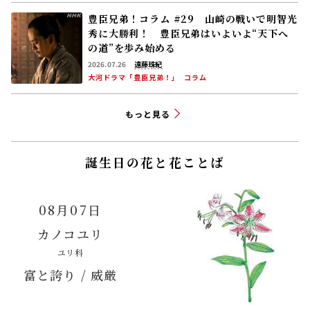
もっと見る
誕生日の花と花ことば
08月07日
カノコユリ
ユリ科
富と誇り / 威厳
「ラジオ深夜便」より