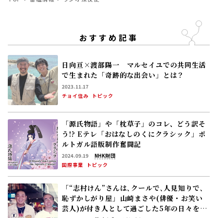
で生まれた「奇跡的な出会い」とは？
2023.11.17
チョイ住み
トピック
「源氏物語」や「枕草子」のコレ、どう訳そ
う!? Eテレ「おはなしのくにクラシック」ポ
ルトガル語版制作奮闘記
2024.09.19
NHK財団
国際事業
トピック
「“志村けん”さんは､クールで､人見知りで､
恥ずかしがり屋」――山崎まさや(俳優・お笑い
芸人)が付き人として過ごした5年の日々を語
る
2026.07.16
月刊誌『ラジオ深夜便』
ラジオ深夜便
インタビュー
戦艦「大和」生還者の証言を講談に――“ザ・ぼ
んち”の里見まさとが語り継ぐ戦争体験
2026.07.16
月刊誌『ラジオ深夜便』