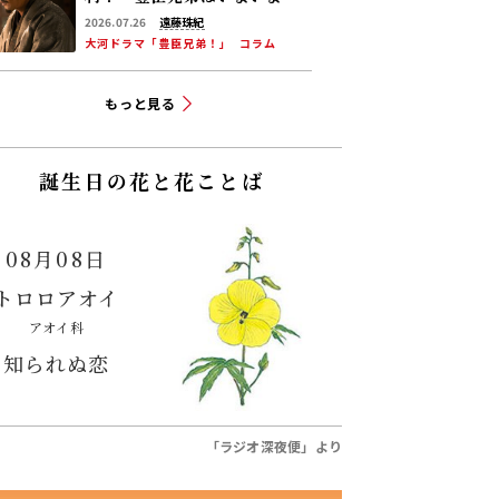
下への道”を歩み始める
2026.07.26
遠藤珠紀
大河ドラマ「豊臣兄弟！」
コラム
もっと見る
誕生日の花と花ことば
08月08日
トロロアオイ
アオイ科
知られぬ恋
「ラジオ深夜便」より