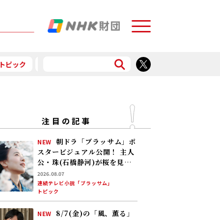
Menu
トピック
予告
食で応援
注目の記事
朝ドラ「ブラッサム」ポ
NEW
スタービジュアル公開！ 主人
公・珠(石橋静河)が桜を見上
げる印象的な1枚 タイトル映
2026.08.07
像は奥山大史監督、語りは三
連続テレビ小説「ブラッサム」
トピック
條雅幸アナ 2026年度後期放
送
8/7(金)の「風、薫る」
NEW