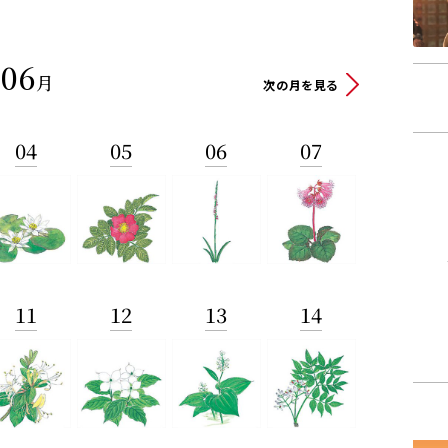
06
月
次の月を見る
04
05
06
07
11
12
13
14