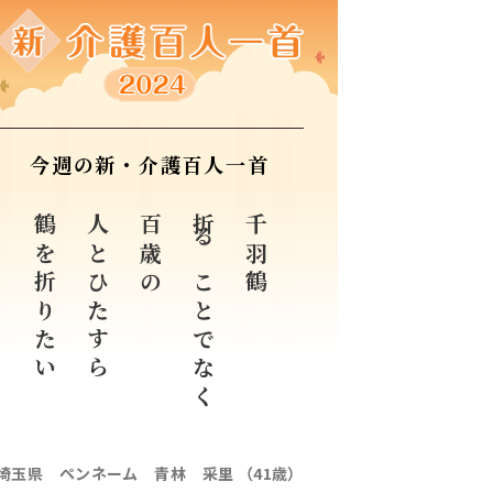
今週の新・介護百人一首
鶴を折りたい
人とひたすら
百歳の
折ることでなく
千羽鶴
埼玉県 ペンネーム 青林 采里 （41歳）