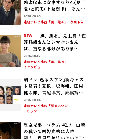
感染収束に安堵するりん(見上
愛)と直美(上坂樹里)。そんな
中、黒川(平埜生成)がりんに
2026.08.06
ある提案をする
連続テレビ小説「風、薫る」
次回予告
「風、薫る」見上愛「佐
NEW
野晶哉さんとシマケンさん
は、重なる部分がありま
す……」
2026.08.07
連続テレビ小説「風、薫る」
インタビュー
朝ドラ｢巡るスワン｣新キャス
ト発表！夏帆、鳴海唯、田村
健太郎、音尾琢真、高橋努、
大倉孝二、角田晃広――主人公･美
2026.08.04
咲(森田望智)が交流する警察
連続テレビ小説「巡るスワン」
トピック
署の人々 2027年度前期放送
豊臣兄弟！コラム #29 山崎
の戦いで明智光秀に大勝
利！ 豊臣兄弟はいよいよ“天