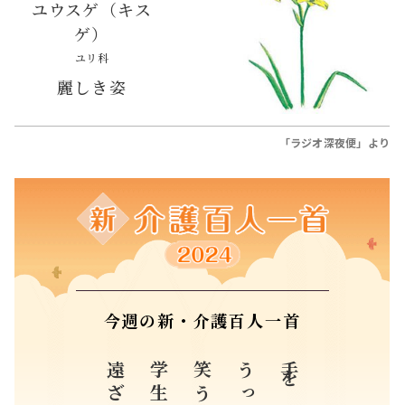
ユウスゲ（キス
ゲ）
ユリ科
麗しき姿
「ラジオ深夜便」より
今週の新・介護百人一首
笑う父