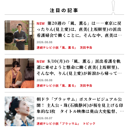
注目の記事
第20週の「風、薫る」は……東京に戻
NEW
ったりん(見上愛)は、直美(上坂樹里)の派出
看護婦会で働くことに。そんな中、直美は自
分の理想とした無償の看護を始める
2026.08.08
連続テレビ小説「風、薫る」
次回予告
8/10(月)の「風、薫る」派出看護を軌
NEW
道に乗せようと懸命に働く直美(上坂樹里)。
そんな中、りん(見上愛)が新潟から帰ってく
る
2026.08.08
連続テレビ小説「風、薫る」
次回予告
朝ドラ「ブラッサム」ポスタービジュアル公
開！ 主人公・珠(石橋静河)が桜を見上げる印
象的な1枚 タイトル映像は奥山大史監督、語
りは三條雅幸アナ 2026年度後期放送
2026.08.07
連続テレビ小説「ブラッサム」
トピック