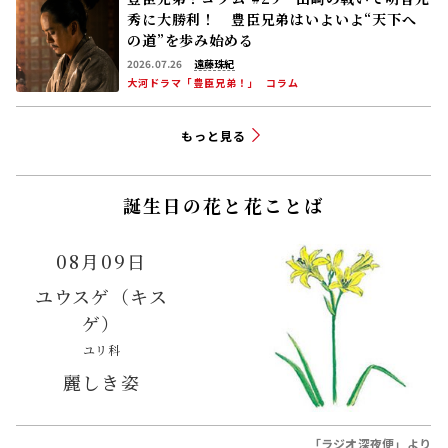
秀に大勝利！ 豊臣兄弟はいよいよ“天下へ
の道”を歩み始める
2026.07.26
遠藤珠紀
大河ドラマ「豊臣兄弟！」
コラム
もっと見る
誕生日の花と花ことば
08月09日
ユウスゲ（キス
ゲ）
ユリ科
麗しき姿
「ラジオ深夜便」より