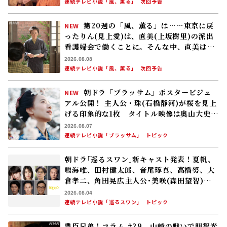
連続テレビ小説「風、薫る」
次回予告
第20週の「風、薫る」は……東京に戻
NEW
ったりん(見上愛)は、直美(上坂樹里)の派出
看護婦会で働くことに。そんな中、直美は自
分の理想とした無償の看護を始める
2026.08.08
連続テレビ小説「風、薫る」
次回予告
朝ドラ「ブラッサム」ポスタービジュ
NEW
アル公開！ 主人公・珠(石橋静河)が桜を見上
げる印象的な1枚 タイトル映像は奥山大史監
督、語りは三條雅幸アナ 2026年度後期放
2026.08.07
送
連続テレビ小説「ブラッサム」
トピック
朝ドラ｢巡るスワン｣新キャスト発表！夏帆、
鳴海唯、田村健太郎、音尾琢真、高橋努、大
倉孝二、角田晃広――主人公･美咲(森田望智)が
交流する警察署の人々 2027年度前期放送
2026.08.04
連続テレビ小説「巡るスワン」
トピック
豊臣兄弟！コラム #29 山崎の戦いで明智光