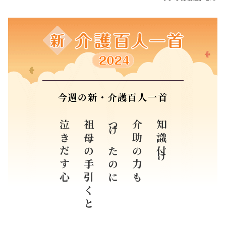
今週の新・介護百人一首
泣きだす心
祖母の手引くと
つけたのに
介助の力も
知識付け