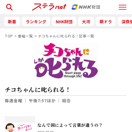
検索
Menu
新着
ランキング
NHK財団
大河
朝ドラ
深夜
TOP
番組一覧
チコちゃんに叱られる！記事一覧
チコちゃんに叱られる！
毎週金曜
｜
午後7:57ほか
｜
総合
なんで国によって言葉が違うの？
2022.05.09