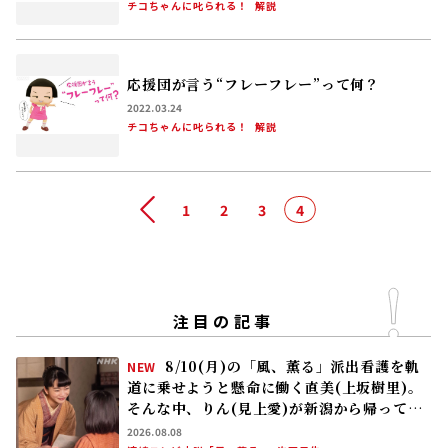
チコちゃんに叱られる！
解説
応援団が言う“フレーフレー”って何？
2022.03.24
チコちゃんに叱られる！
解説
前へ
1
2
3
4
注目の記事
8/10(月)の「風、薫る」派出看護を軌
NEW
道に乗せようと懸命に働く直美(上坂樹里)。
そんな中、りん(見上愛)が新潟から帰ってく
る
2026.08.08