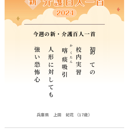
今週の新・介護百人一首
強い恐怖心
人形に対しても
かくたん
校内実習
初めての
喀痰
吸引
兵庫県 上田 妃花 （17歳）