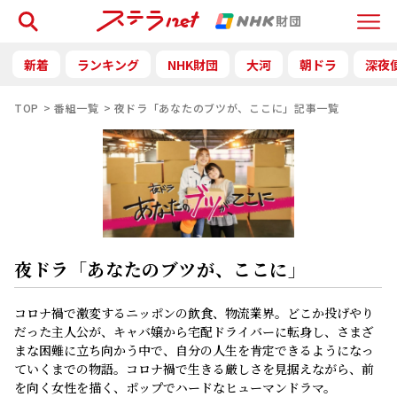
検索
Menu
新着
ランキング
NHK財団
大河
朝ドラ
深夜
TOP
番組一覧
夜ドラ「あなたのブツが、ここに」記事一覧
夜ドラ「あなたのブツが、ここに」
コロナ禍で激変するニッポンの飲食、物流業界。どこか投げやり
だった主人公が、キャバ嬢から宅配ドライバーに転身し、さまざ
まな困難に立ち向かう中で、自分の人生を肯定できるようになっ
ていくまでの物語。コロナ禍で生きる厳しさを見据えながら、前
を向く女性を描く、ポップでハードなヒューマンドラマ。