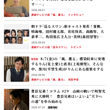
す……」
2026.08.07
連続テレビ小説「風、薫る」
インタビュー
朝ドラ｢巡るスワン｣新キャスト発表！夏帆、
鳴海唯、田村健太郎、音尾琢真、高橋努、大
倉孝二、角田晃広――主人公･美咲(森田望智)が
交流する警察署の人々 2027年度前期放送
2026.08.04
連続テレビ小説「巡るスワン」
トピック
8/7(金)の「風、薫る」感染収束に安堵
NEW
するりん(見上愛)と直美(上坂樹里)。そんな
中、黒川(平埜生成)がりんにある提案をする
2026.08.06
連続テレビ小説「風、薫る」
次回予告
豊臣兄弟！コラム #29 山崎の戦いで明智光
秀に大勝利！ 豊臣兄弟はいよいよ“天下へ
の道”を歩み始める
2026.07.26
遠藤珠紀