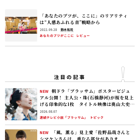
「あなたのブツが、ここに」のリアリティ
は“人感あふれる音”戦略から
2022.09.28
鈴木祐司
あなたのブツがここに
レビュー
注目の記事
朝ドラ「ブラッサム」ポスタービジュ
NEW
アル公開！ 主人公・珠(石橋静河)が桜を見上
げる印象的な1枚 タイトル映像は奥山大史監
督、語りは三條雅幸アナ 2026年度後期放
2026.08.07
送
連続テレビ小説「ブラッサム」
トピック
「風、薫る」見上愛「佐野晶哉さんと
NEW
シマケンさんは、重なる部分がありま