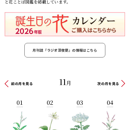
と花ことば図鑑を掲載しています。
月刊誌『ラジオ深夜便』の情報はこちら
11
月
前の月を見る
次の月を見る
01
02
03
04