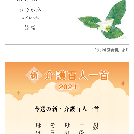
コウホネ
スイレン科
崇高
「ラジオ深夜便」より
今週の新・介護百人一首
母の母