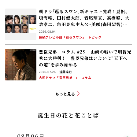
朝ドラ｢巡るスワン｣新キャスト発表！夏帆、
鳴海唯、田村健太郎、音尾琢真、高橋努、大
倉孝二、角田晃広――主人公･美咲(森田望智)が
交流する警察署の人々 2027年度前期放送
2026.08.04
連続テレビ小説「巡るスワン」
トピック
豊臣兄弟！コラム #29 山崎の戦いで明智光
秀に大勝利！ 豊臣兄弟はいよいよ“天下へ
の道”を歩み始める
2026.07.26
遠藤珠紀
大河ドラマ「豊臣兄弟！」
コラム
もっと見る
誕生日の花と花ことば
08月06日