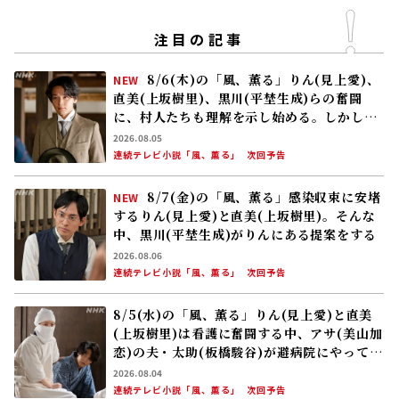
注目の記事
8/6(木)の「風、薫る」りん(見上愛)、
NEW
直美(上坂樹里)、黒川(平埜生成)らの奮闘
に、村人たちも理解を示し始める。しかし、
アサ(美山加恋)の容体はなかなか改善せ
2026.08.05
ず……
連続テレビ小説「風、薫る」
次回予告
8/7(金)の「風、薫る」感染収束に安堵
NEW
するりん(見上愛)と直美(上坂樹里)。そんな
中、黒川(平埜生成)がりんにある提案をする
2026.08.06
連続テレビ小説「風、薫る」
次回予告
8/5(水)の「風、薫る」りん(見上愛)と直美
(上坂樹里)は看護に奮闘する中、アサ(美山加
恋)の夫・太助(板橋駿谷)が避病院にやってく
る
2026.08.04
連続テレビ小説「風、薫る」
次回予告