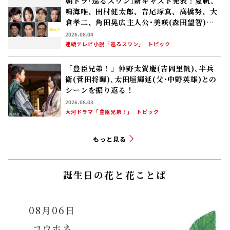
朝ドラ｢巡るスワン｣新キャスト発表！夏帆、
鳴海唯、田村健太郎、音尾琢真、高橋努、大
倉孝二、角田晃広――主人公･美咲(森田望智)が
交流する警察署の人々 2027年度前期放送
2026.08.04
連続テレビ小説「巡るスワン」
トピック
「豊臣兄弟！」仲野太賀――慶(吉岡里帆)､半兵
衛(菅田将暉)､太田垣輝延(父･中野英雄)との
シーンを振り返る！
2026.08.03
大河ドラマ「豊臣兄弟！」
トピック
もっと見る
誕生日の花と花ことば
08月06日
コウホネ