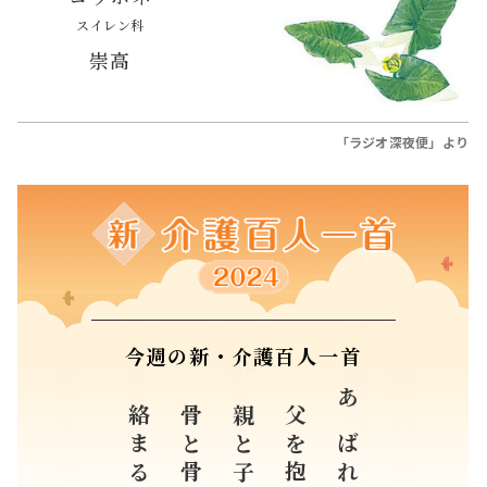
スイレン科
崇高
「ラジオ深夜便」より
今週の新・介護百人一首
骨と骨とが
親と子の
父を抱けば
あばれたる