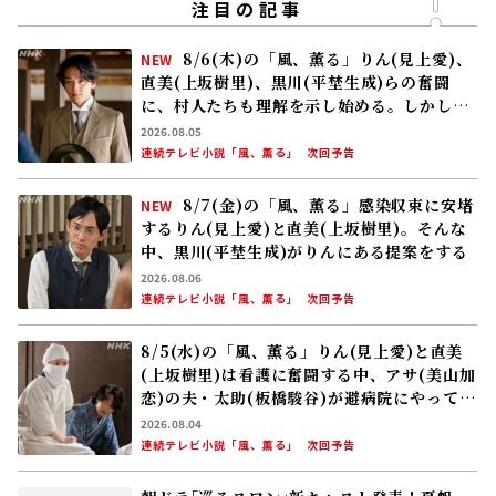
注目の記事
8/6(木)の「風、薫る」りん(見上愛)、
NEW
直美(上坂樹里)、黒川(平埜生成)らの奮闘
に、村人たちも理解を示し始める。しかし、
アサ(美山加恋)の容体はなかなか改善せ
2026.08.05
ず……
連続テレビ小説「風、薫る」
次回予告
8/7(金)の「風、薫る」感染収束に安堵
NEW
するりん(見上愛)と直美(上坂樹里)。そんな
中、黒川(平埜生成)がりんにある提案をする
2026.08.06
連続テレビ小説「風、薫る」
次回予告
8/5(水)の「風、薫る」りん(見上愛)と直美
(上坂樹里)は看護に奮闘する中、アサ(美山加
恋)の夫・太助(板橋駿谷)が避病院にやってく
る
2026.08.04
連続テレビ小説「風、薫る」
次回予告