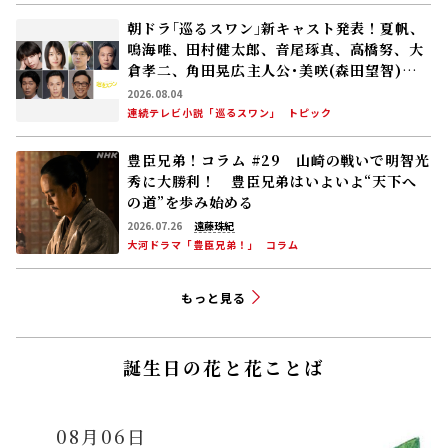
朝ドラ｢巡るスワン｣新キャスト発表！夏帆、
鳴海唯、田村健太郎、音尾琢真、高橋努、大
倉孝二、角田晃広――主人公･美咲(森田望智)が
交流する警察署の人々 2027年度前期放送
2026.08.04
連続テレビ小説「巡るスワン」
トピック
豊臣兄弟！コラム #29 山崎の戦いで明智光
秀に大勝利！ 豊臣兄弟はいよいよ“天下へ
の道”を歩み始める
2026.07.26
遠藤珠紀
大河ドラマ「豊臣兄弟！」
コラム
もっと見る
誕生日の花と花ことば
08月06日