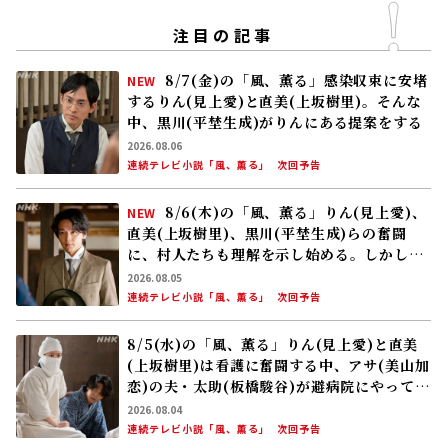
注目の記事
8/7(金)の「風、薫る」感染収束に安堵
NEW
するりん(見上愛)と直美(上坂樹里)。そんな
中、黒川(平埜生成)がりんにある提案をする
2026.08.06
連続テレビ小説「風、薫る」
次回予告
8/6(木)の「風、薫る」りん(見上愛)、
NEW
直美(上坂樹里)、黒川(平埜生成)らの奮闘
に、村人たちも理解を示し始める。しかし、
アサ(美山加恋)の容体はなかなか改善せ
2026.08.05
ず……
連続テレビ小説「風、薫る」
次回予告
8/5(水)の「風、薫る」りん(見上愛)と直美
(上坂樹里)は看護に奮闘する中、アサ(美山加
恋)の夫・太助(板橋駿谷)が避病院にやってく
る
2026.08.04
連続テレビ小説「風、薫る」
次回予告