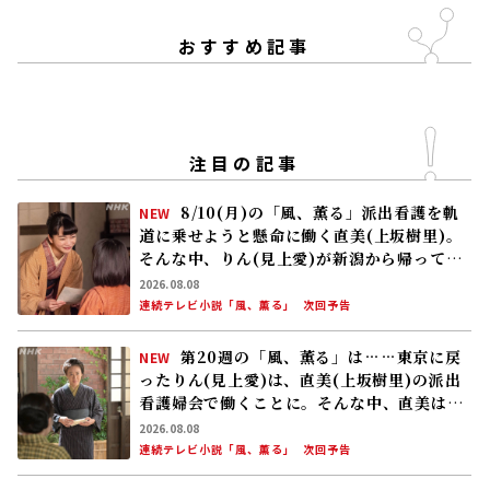
おすすめ記事
注目の記事
8/10(月)の「風、薫る」派出看護を軌
NEW
道に乗せようと懸命に働く直美(上坂樹里)。
そんな中、りん(見上愛)が新潟から帰ってく
る
2026.08.08
連続テレビ小説「風、薫る」
次回予告
第20週の「風、薫る」は……東京に戻
NEW
ったりん(見上愛)は、直美(上坂樹里)の派出
看護婦会で働くことに。そんな中、直美は自
分の理想とした無償の看護を始める
2026.08.08
連続テレビ小説「風、薫る」
次回予告