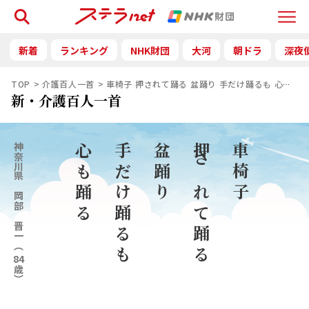
検索
Menu
新着
ランキング
NHK財団
大河
朝ドラ
深夜
TOP
介護百人一首
車椅子 押されて踊る 盆踊り 手だけ踊るも 心も踊
新・介護百人一首
神奈川県
心も踊る
手だけ踊るも
盆踊り
押されて踊る
車椅子
岡部 晋一
（
84
歳）