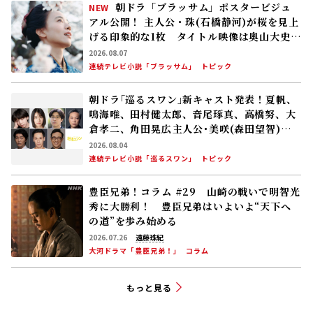
朝ドラ「ブラッサム」ポスタービジュ
NEW
アル公開！ 主人公・珠(石橋静河)が桜を見上
げる印象的な1枚 タイトル映像は奥山大史監
督、語りは三條雅幸アナ 2026年度後期放
2026.08.07
送
連続テレビ小説「ブラッサム」
トピック
朝ドラ｢巡るスワン｣新キャスト発表！夏帆、
鳴海唯、田村健太郎、音尾琢真、高橋努、大
倉孝二、角田晃広――主人公･美咲(森田望智)が
交流する警察署の人々 2027年度前期放送
2026.08.04
連続テレビ小説「巡るスワン」
トピック
豊臣兄弟！コラム #29 山崎の戦いで明智光
秀に大勝利！ 豊臣兄弟はいよいよ“天下へ
の道”を歩み始める
2026.07.26
遠藤珠紀
大河ドラマ「豊臣兄弟！」
コラム
もっと見る