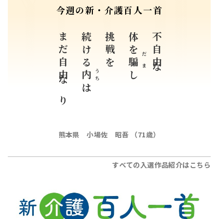
今週の新・介護百人一首
まだ自由なり
続ける
挑戦を
体を
不自由な
だま
騙
うち
内
し
は
熊本県 小場佐 昭吾 （71歳）
すべての入選作品紹介はこちら