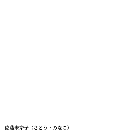
佐藤未奈子（さとう・みなこ）
10月22日生まれ、埼玉県出身。声優養成所を卒業した後
に、ナレーターとして
の活動を開始。2020 年に放送された「地縛少年花子く
ん」の赤根葵役で、アニメ声優としてのデビューを果た
した。そのほかの出演は、2021年の「ゆるキャン