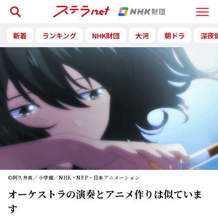
検索
Menu
新着
ランキング
NHK財団
大河
朝ドラ
深夜
©阿久井真／小学館／NHK・NEP・日本アニメーション
オーケストラの演奏とアニメ作りは似ていま
す