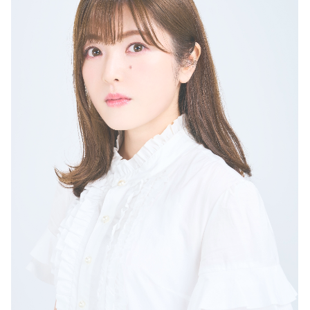
加隈亜衣（かくま・あい）