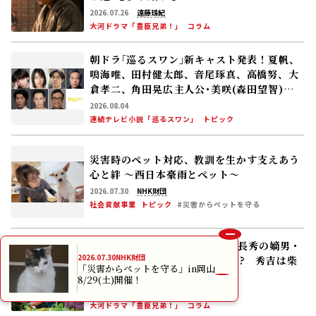
交流する警察署の人々 2027年度前期放送
2026.08.04
連続テレビ小説「巡るスワン」
トピック
災害時のペット対応、教訓を生かす――支えあう
心と絆 〜西日本豪雨とペット〜
2026.07.30
NHK財団
社会貢献事業
トピック
#災害からペットを守る
豊臣兄弟！コラム #19 小一郎長秀の嫡男・
与一郎の登場は最新研究の成果!? 秀吉は柴
田勝家と対立！
2026.05.17
遠藤珠紀
大河ドラマ「豊臣兄弟！」
コラム
「豊臣兄弟！」仲野太賀――慶(吉岡里帆)､半兵
衛(菅田将暉)､太田垣輝延(父･中野英雄)との
2026.07.30
NHK財団
「災害からペットを守る」in岡山
シーンを振り返る！
8/29(土)開催！
2026.08.03
大河ドラマ「豊臣兄弟！」
トピック