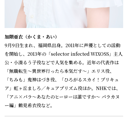
9月9日生まれ、福岡県出身。2011年に声優としての活動
を開始し、2013年の「selector infected WIXOSS」主人
公・小湊るう子役などで人気を集める。近年の代表作は
「無職転生〜異世界行ったら本気だす〜」エリス役、
「ちみも」鬼神はづき役、「ひろがるスカイ！プリキュ
ア」虹ヶ丘ましろ／キュアプリズム役ほか。NHKでは、
「アニ×パラ〜あなたのヒーローは誰ですか〜 パラカヌ
ー編」鶴見希衣役など。