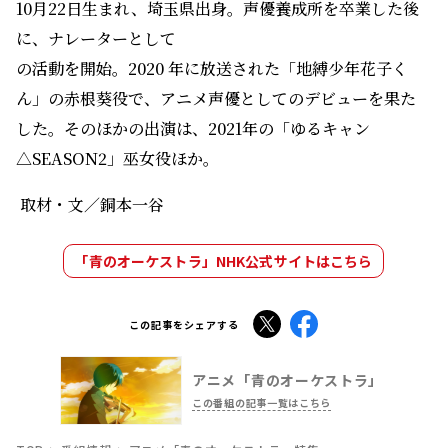
△SEASON2」巫女役ほか。
取材・文／銅本一谷
「青のオーケストラ」NHK公式サイトはこちら
X
Facebook
この記事をシェアする
アニメ「青のオーケストラ」
この番組の記事一覧はこちら
TOP
番組情報
アニメ「青のオーケストラ」特集
おすすめ記事
アニメ「青オケ」まるっと1か月！ 桜舞う季