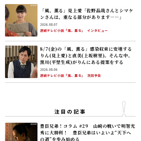
8/7(金)の「風、薫る」感染収束に安堵する
りん(見上愛)と直美(上坂樹里)。そんな中、
黒川(平埜生成)がりんにある提案をする
2026.08.06
連続テレビ小説「風、薫る」
次回予告
注目の記事
豊臣兄弟！コラム #29 山崎の戦いで明智光
秀に大勝利！ 豊臣兄弟はいよいよ“天下へ
の道”を歩み始める
2026.07.26
遠藤珠紀
大河ドラマ「豊臣兄弟！」
コラム
朝ドラ｢巡るスワン｣新キャスト発表！夏帆、
鳴海唯、田村健太郎、音尾琢真、高橋努、大
倉孝二、角田晃広――主人公･美咲(森田望智)が