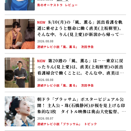
2026.08.08
連続テレビ小説「風、薫る」
次回予告
第20週の「風、薫る」は……東京に戻
NEW
ったりん(見上愛)は、直美(上坂樹里)の派出
看護婦会で働くことに。そんな中、直美は自
分の理想とした無償の看護を始める
2026.08.08
連続テレビ小説「風、薫る」
次回予告
朝ドラ「ブラッサム」ポスタービジュアル公
開！ 主人公・珠(石橋静河)が桜を見上げる印
象的な1枚 タイトル映像は奥山大史監督、語
りは三條雅幸アナ 2026年度後期放送
2026.08.07
連続テレビ小説「ブラッサム」
トピック
「風、薫る」見上愛「佐野晶哉さんとシマケ
ンさんは、重なる部分があります……」
2026.08.07
連続テレビ小説「風、薫る」
インタビュー