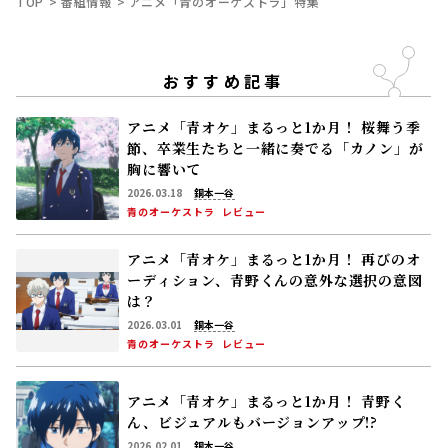
節、卒業生たちと一緒に奏でる「カノン」が
胸に響いて
2026.03.18
銅本一谷
青のオーケストラ
レビュー
アニメ「青オケ」まるっと1か月！ 再びのオ
ーディション、青野くんの意外な選択の意図
は？
2026.03.01
銅本一谷
青のオーケストラ
レビュー
アニメ「青オケ」まるっと1か月！ 青野く
ん、ビジュアルもバージョンアップ!?
2026.02.01
銅本一谷
青のオーケストラ
レビュー
8/10(月)の「風、薫る」派出看護を軌
NEW
道に乗せようと懸命に働く直美(上坂樹里)。
そんな中、りん(見上愛)が新潟から帰ってく
る