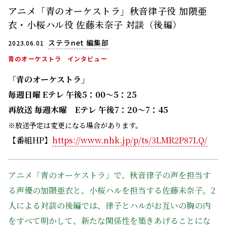
アニメ「青のオーケストラ」秋音律子役 加隈亜
衣・小桜ハル役 佐藤未奈子 対談（後編）
ステラnet 編集部
2023.06.01
青のオーケストラ
インタビュー
「青のオーケストラ」
毎週日曜 Eテレ 午後5：00～5：25
再放送 毎週木曜 Eテレ 午後7：20～7：45
※放送予定は変更になる場合があります。
【番組HP】
https://www.nhk.jp/p/ts/3LMR2P87LQ/
アニメ「青のオーケストラ」で、秋音律子の声を担当す
る声優の加隈亜衣と、小桜ハルを担当する佐藤未奈子。2
人による対談の後編では、律子とハルがお互いの胸の内
をすべて明かして、新たな関係性を築きあげることにな