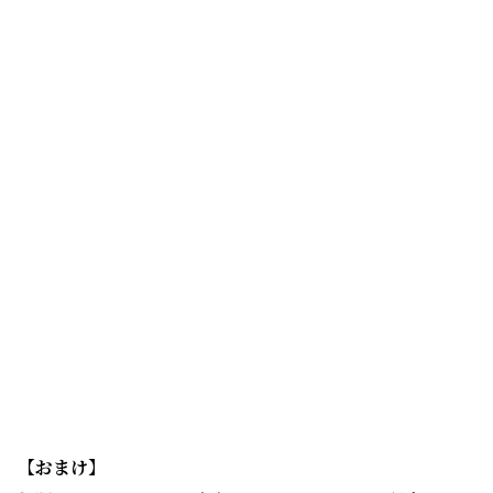
【おまけ】
加隈
というわけで、未奈子ちゃんにとって、記念すべ
き初取材！（拍手）。 おつかれさまでしたー。
佐藤
ありがとうございます！ めっちゃ緊張しました
ぁ……。