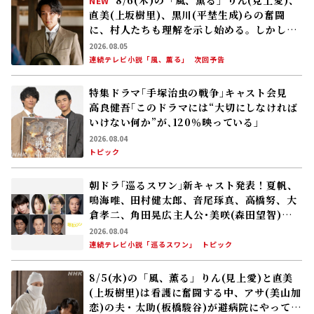
NEW
直美(上坂樹里)、黒川(平埜生成)らの奮闘
に、村人たちも理解を示し始める。しかし、
アサ(美山加恋)の容体はなかなか改善せ
2026.08.05
ず……
連続テレビ小説「風、薫る」
次回予告
特集ドラマ｢手塚治虫の戦争｣キャスト会見
高良健吾｢このドラマには“大切にしなければ
いけない何か”が､120％映っている」
2026.08.04
トピック
朝ドラ｢巡るスワン｣新キャスト発表！夏帆、
鳴海唯、田村健太郎、音尾琢真、高橋努、大
倉孝二、角田晃広――主人公･美咲(森田望智)が
交流する警察署の人々 2027年度前期放送
2026.08.04
連続テレビ小説「巡るスワン」
トピック
8/5(水)の「風、薫る」りん(見上愛)と直美
(上坂樹里)は看護に奮闘する中、アサ(美山加
恋)の夫・太助(板橋駿谷)が避病院にやってく