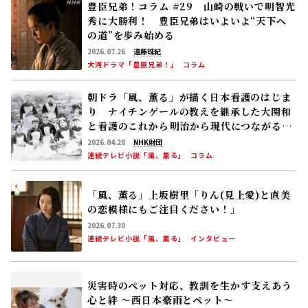
豊臣兄弟！コラム #29 山崎の戦いで明智光
秀に大勝利！ 豊臣兄弟はいよいよ“天下へ
の道”を歩み始める
2026.07.26
遠藤珠紀
大河ドラマ「豊臣兄弟！」
コラム
朝ドラ「風、薫る」が描く日本看護のはじま
り ナイチンゲールの教えを継承した大関和
と看護のこれから――明治から現代につながる道
【後編】
2026.04.28
NHK財団
連続テレビ小説「風、薫る」
コラム
「風、薫る」上坂樹里「りん(見上愛)と直美
の恋模様にもご注目ください！」
2026.07.30
連続テレビ小説「風、薫る」
インタビュー
災害時のペット対応、教訓を生かす――支えあう
心と絆 〜西日本豪雨とペット〜