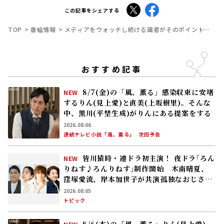
（扶桑社）など。
X
Facebook
この記事をシェアする
TOP
番組情報
メディアをウォッチし続ける識者がそのポイントを深掘
おすすめ記事
8/7(金)の「風、薫る」感染収束に安堵
NEW
するりん(見上愛)と直美(上坂樹里)。そんな
中、黒川(平埜生成)がりんにある提案をする
2026.08.06
連続テレビ小説「風、薫る」
次回予告
皆川猿時・連ドラ初主演！ 夜ドラ｢ろん
NEW
りねす♪ろんりねす｣制作開始 木南晴夏、
窪塚愛流、岸本加世子が共演――孤独なおじさん
が､人生でやり残したことに向き合う
2026.08.05
トピック
8/6(木)の「風、薫る」りん(見上愛)、