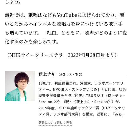
しょう。
最近では、歌唱法などもYouTubeにあげられており、若
いころからハイレベルな歌唱力を身につけている歌い手
も増えています。「紅白」とともに、歌声がどのように変
化するのかも楽しみです。
（NHKウイークリーステラ 2022年1月28日号より）
荻上チキ
（おぎうえ・ちき）
1981年、兵庫県生まれ。評論家、ラジオパーソナリ
ティー。NPO法人・ストップいじめ！ナビ代表、社会
調査支援機構チキラボ代表。TBSラジオ〈荻上チキ・
Session-22〉（現・〈荻上チキ・Session〉）が、
2015年度、2016年度ギャラクシー賞（DJパーソナリ
ティ賞、ラジオ部門大賞）を受賞。近著に、『みらい
めがね』（暮しの手帖社）、『日本の大問題』（ダイ
著者について詳しく見る
ヤモンド社）、『すべての新聞は「偏って」いる』