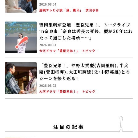
る
2026.08.04
連続テレビ小説「風、薫る」
次回予告
吉岡里帆が登壇「豊臣兄弟！」トークライブ
in奈良市「奈良は秀長の死後、慶が30年にわ
たって過ごした場所……」
2026.08.03
大河ドラマ「豊臣兄弟！」
トピック
「豊臣兄弟！」仲野太賀――慶(吉岡里帆)､半兵
衛(菅田将暉)､太田垣輝延(父･中野英雄)との
シーンを振り返る！
2026.08.03
大河ドラマ「豊臣兄弟！」
トピック
注目の記事