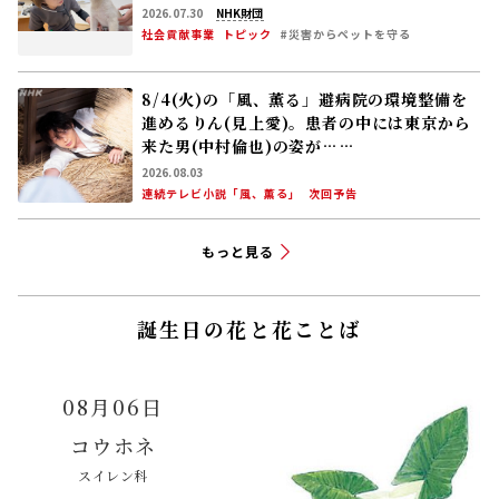
2026.07.30
NHK財団
社会貢献事業
トピック
#災害からペットを守る
8/4(火)の「風、薫る」避病院の環境整備を
進めるりん(見上愛)。患者の中には東京から
来た男(中村倫也)の姿が……
2026.08.03
連続テレビ小説「風、薫る」
次回予告
もっと見る
誕生日の花と花ことば
08月06日
コウホネ
スイレン科