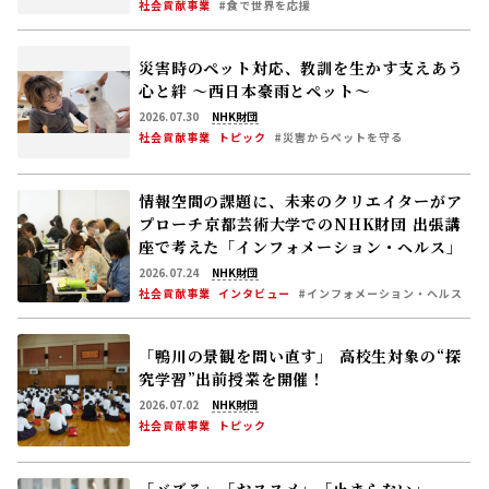
ー」
社会貢献事業
#食で世界を応援
災害時のペット対応、教訓を生かす――支えあう
心と絆 〜西日本豪雨とペット〜
2026.07.30
NHK財団
社会貢献事業
トピック
#災害からペットを守る
情報空間の課題に、未来のクリエイターがア
プローチ――京都芸術大学でのNHK財団 出張講
座で考えた「インフォメーション・ヘルス」
2026.07.24
NHK財団
社会貢献事業
インタビュー
#インフォメーション・ヘルス
「鴨川の景観を問い直す」―― 高校生対象の“探
究学習”出前授業を開催！
2026.07.02
NHK財団
社会貢献事業
トピック
「バズる」「おススメ」「止まらない」