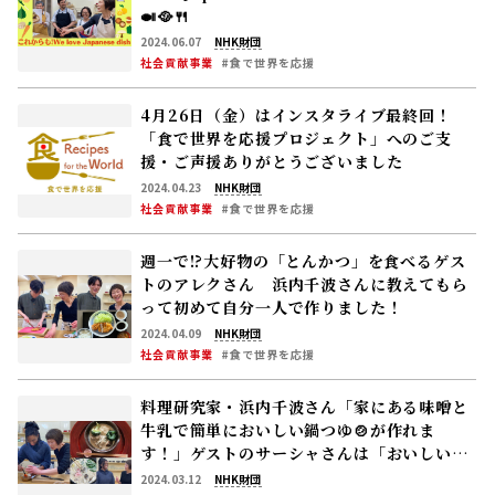
🍛🥘🍴
2024.06.07
NHK財団
社会貢献事業
#食で世界を応援
4月26日（金）はインスタライブ最終回！
「食で世界を応援プロジェクト」へのご支
援・ご声援ありがとうございました
2024.04.23
NHK財団
社会貢献事業
#食で世界を応援
週一で!?大好物の「とんかつ」を食べるゲス
トのアレクさん 浜内千波さんに教えてもら
って初めて自分一人で作りました！
2024.04.09
NHK財団
社会貢献事業
#食で世界を応援
料理研究家・浜内千波さん「家にある味噌と
牛乳で簡単においしい鍋つゆ🍲が作れま
す！」ゲストのサーシャさんは「おいしいお
鍋で、いろいろな食材の栄養も知りました
2024.03.12
NHK財団