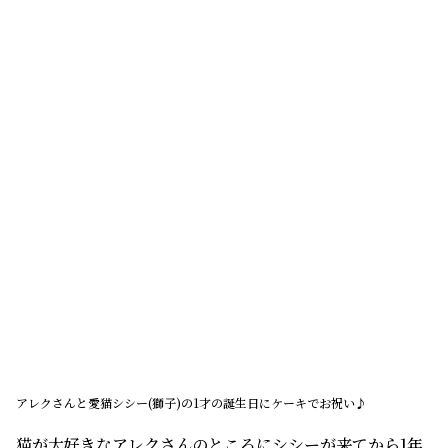
アレクさんと愛猫シシー(獅子)の1才の誕生日にケーキでお祝い♪
猫が大好きなアレクさんのところにシシーが来てから1年