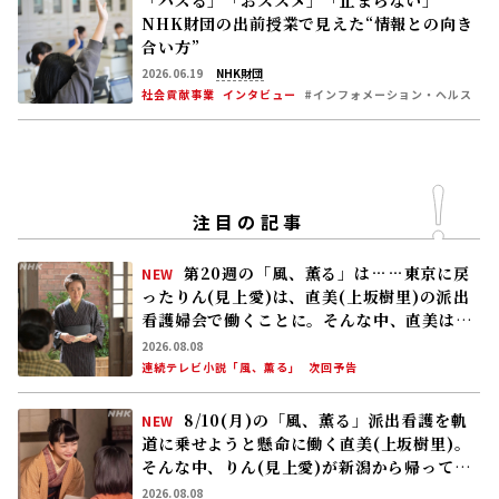
NHK財団の出前授業で見えた“情報との向き
合い方”
2026.06.19
NHK財団
社会貢献事業
インタビュー
#インフォメーション・ヘルス
注目の記事
第20週の「風、薫る」は……東京に戻
NEW
ったりん(見上愛)は、直美(上坂樹里)の派出
看護婦会で働くことに。そんな中、直美は自
分の理想とした無償の看護を始める
2026.08.08
連続テレビ小説「風、薫る」
次回予告
8/10(月)の「風、薫る」派出看護を軌
NEW
道に乗せようと懸命に働く直美(上坂樹里)。
そんな中、りん(見上愛)が新潟から帰ってく
る
2026.08.08