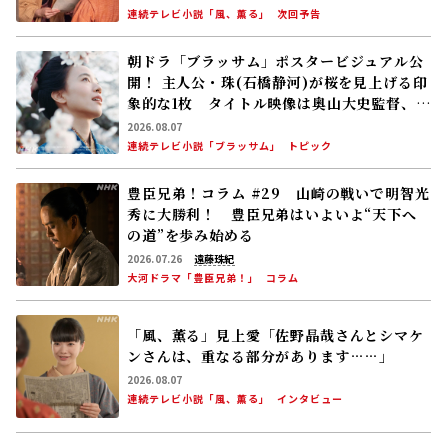
連続テレビ小説「風、薫る」
次回予告
朝ドラ「ブラッサム」ポスタービジュアル公
開！ 主人公・珠(石橋静河)が桜を見上げる印
象的な1枚 タイトル映像は奥山大史監督、語
りは三條雅幸アナ 2026年度後期放送
2026.08.07
連続テレビ小説「ブラッサム」
トピック
豊臣兄弟！コラム #29 山崎の戦いで明智光
秀に大勝利！ 豊臣兄弟はいよいよ“天下へ
の道”を歩み始める
2026.07.26
遠藤珠紀
大河ドラマ「豊臣兄弟！」
コラム
「風、薫る」見上愛「佐野晶哉さんとシマケ
ンさんは、重なる部分があります……」
2026.08.07
連続テレビ小説「風、薫る」
インタビュー