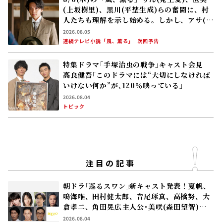
(上坂樹里)、黒川(平埜生成)らの奮闘に、村
人たちも理解を示し始める。しかし、アサ(美
山加恋)の容体はなかなか改善せず……
2026.08.05
連続テレビ小説「風、薫る」
次回予告
特集ドラマ｢手塚治虫の戦争｣キャスト会見
高良健吾｢このドラマには“大切にしなければ
いけない何か”が､120％映っている」
2026.08.04
トピック
注目の記事
朝ドラ｢巡るスワン｣新キャスト発表！夏帆、
鳴海唯、田村健太郎、音尾琢真、高橋努、大
倉孝二、角田晃広――主人公･美咲(森田望智)が
交流する警察署の人々 2027年度前期放送
2026.08.04