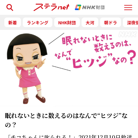
検索
Menu
新着
ランキング
NHK財団
大河
朝ドラ
深夜
眠れないときに数えるのはなんで“ヒツジ”な
の？
「チコちゃんに叱られる！」2021年12月10日放送