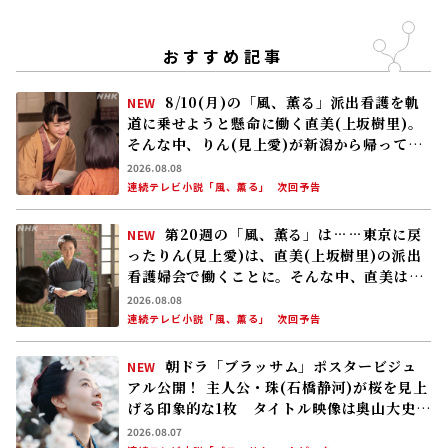
おすすめ記事
8/10(月)の「風、薫る」派出看護を軌
NEW
道に乗せようと懸命に働く直美(上坂樹里)。
そんな中、りん(見上愛)が新潟から帰ってく
る
2026.08.08
連続テレビ小説「風、薫る」
次回予告
第20週の「風、薫る」は……東京に戻
NEW
ったりん(見上愛)は、直美(上坂樹里)の派出
看護婦会で働くことに。そんな中、直美は自
分の理想とした無償の看護を始める
2026.08.08
連続テレビ小説「風、薫る」
次回予告
朝ドラ「ブラッサム」ポスタービジュ
NEW
アル公開！ 主人公・珠(石橋静河)が桜を見上
げる印象的な1枚 タイトル映像は奥山大史監
督、語りは三條雅幸アナ 2026年度後期放
2026.08.07