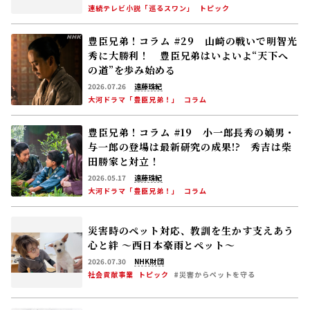
連続テレビ小説「巡るスワン」
トピック
豊臣兄弟！コラム #29 山崎の戦いで明智光
秀に大勝利！ 豊臣兄弟はいよいよ“天下へ
の道”を歩み始める
2026.07.26
遠藤珠紀
大河ドラマ「豊臣兄弟！」
コラム
豊臣兄弟！コラム #19 小一郎長秀の嫡男・
与一郎の登場は最新研究の成果!? 秀吉は柴
田勝家と対立！
2026.05.17
遠藤珠紀
大河ドラマ「豊臣兄弟！」
コラム
災害時のペット対応、教訓を生かす――支えあう
心と絆 〜西日本豪雨とペット〜
2026.07.30
NHK財団
社会貢献事業
トピック
#災害からペットを守る