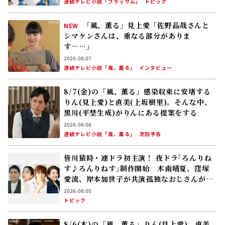
送
連続テレビ小説「ブラッサム」
トピック
「風、薫る」見上愛「佐野晶哉さんと
NEW
シマケンさんは、重なる部分がありま
す……」
2026.08.07
連続テレビ小説「風、薫る」
インタビュー
8/7(金)の「風、薫る」感染収束に安堵する
りん(見上愛)と直美(上坂樹里)。そんな中、
黒川(平埜生成)がりんにある提案をする
2026.08.06
連続テレビ小説「風、薫る」
次回予告
皆川猿時・連ドラ初主演！ 夜ドラ｢ろんりね
す♪ろんりねす｣制作開始 木南晴夏、窪塚
愛流、岸本加世子が共演――孤独なおじさんが､
人生でやり残したことに向き合う
2026.08.05
トピック
8/6(木)の「風、薫る」りん(見上愛)、直美