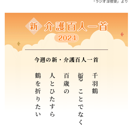
「ラジオ深夜便」より
今週の新・介護百人一首
鶴を折りたい
人とひたすら
百歳の
折ることでなく
千羽鶴