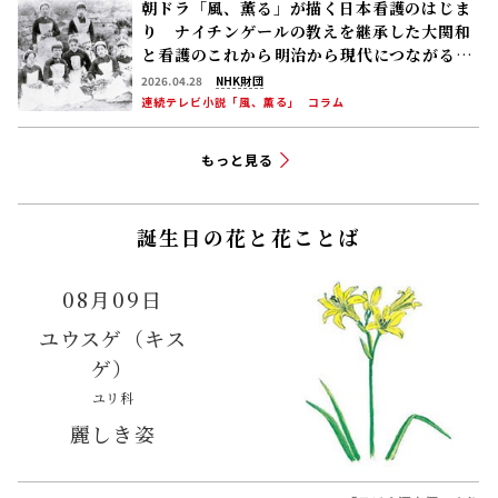
朝ドラ「風、薫る」が描く日本看護のはじま
り ナイチンゲールの教えを継承した大関和
と看護のこれから――明治から現代につながる道
【後編】
2026.04.28
NHK財団
連続テレビ小説「風、薫る」
コラム
もっと見る
誕生日の花と花ことば
08月09日
ユウスゲ（キス
ゲ）
ユリ科
麗しき姿