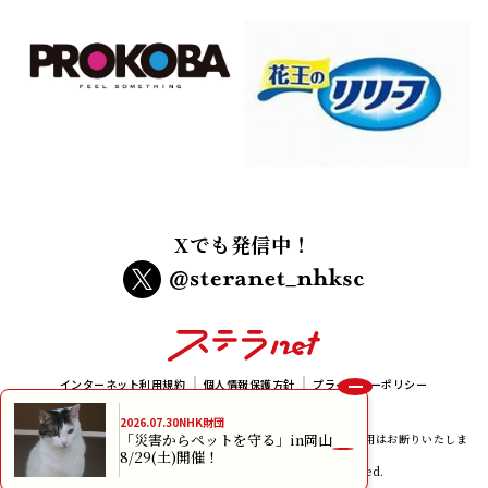
Xでも発信中！
インターネット利用規約
個人情報保護方針
プライバシーポリシー
メルマガ規約
2026.07.30
NHK財団
「災害からペットを守る」in岡山
本サイトに掲載されている画像、イラスト及び記事の無断転載、使用はお断りいたしま
8/29(土)開催！
す。
copyright NHK Foundation All rights reserved.