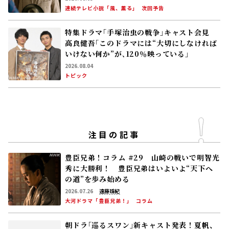
連続テレビ小説「風、薫る」
次回予告
特集ドラマ｢手塚治虫の戦争｣キャスト会見
高良健吾｢このドラマには“大切にしなければ
いけない何か”が､120％映っている」
2026.08.04
トピック
注目の記事
豊臣兄弟！コラム #29 山崎の戦いで明智光
秀に大勝利！ 豊臣兄弟はいよいよ“天下へ
の道”を歩み始める
2026.07.26
遠藤珠紀
大河ドラマ「豊臣兄弟！」
コラム
朝ドラ｢巡るスワン｣新キャスト発表！夏帆、