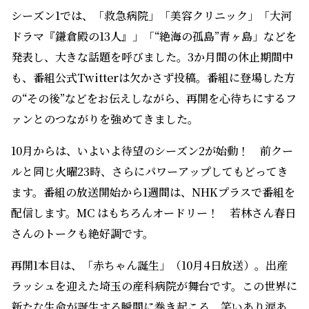
シーズン1では、「救急病院」「美容クリニック」「大河
ドラマ『鎌倉殿の13人』」「“絶海の孤島”青ヶ島」などを
発表し、大きな話題を呼びました。3か月間の休止期間中
も、番組公式Twitterは欠かさず投稿。番組に登場した方
の“その後”などをお伝えしながら、再開を心待ちにするフ
ァンとのつながりを強めてきました。
10月からは、いよいよ待望のシーズン2が始動！ 前クー
ルと同じ火曜23時、さらにパワーアップしてもどってき
ます。番組の放送開始から1週間は、NHKプラスで番組を
配信します。MC はもちろんオードリー！ 若林さん春日
さんのトークも絶好調です。
再開1本目は、「赤ちゃん誕生」（10月4日放送）。出産
ラッシュを迎えた埼玉の産科病院が舞台です。この世界に
新たな生命が誕生する瞬間に巻き起こる、笑いあり涙あ