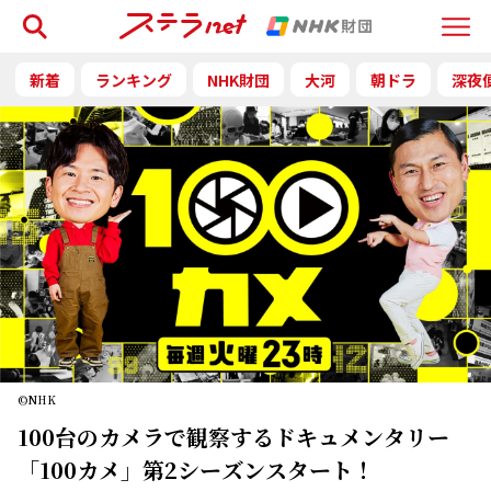
検索
Menu
新着
ランキング
NHK財団
大河
朝ドラ
深夜
©NHK
100台のカメラで観察するドキュメンタリー
「100カメ」第2シーズンスタート！