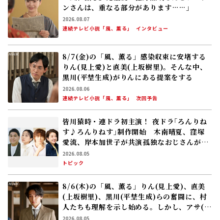
ンさんは、重なる部分があります……」
2026.08.07
連続テレビ小説「風、薫る」
インタビュー
8/7(金)の「風、薫る」感染収束に安堵する
りん(見上愛)と直美(上坂樹里)。そんな中、
黒川(平埜生成)がりんにある提案をする
2026.08.06
連続テレビ小説「風、薫る」
次回予告
皆川猿時・連ドラ初主演！ 夜ドラ｢ろんりね
す♪ろんりねす｣制作開始 木南晴夏、窪塚
愛流、岸本加世子が共演――孤独なおじさんが､
人生でやり残したことに向き合う
2026.08.05
トピック
8/6(木)の「風、薫る」りん(見上愛)、直美
(上坂樹里)、黒川(平埜生成)らの奮闘に、村
人たちも理解を示し始める。しかし、アサ(美
山加恋)の容体はなかなか改善せず……
2026.08.05