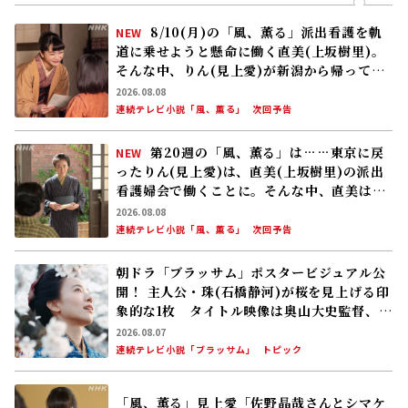
8/10(月)の「風、薫る」派出看護を軌
NEW
道に乗せようと懸命に働く直美(上坂樹里)。
そんな中、りん(見上愛)が新潟から帰ってく
る
2026.08.08
連続テレビ小説「風、薫る」
次回予告
第20週の「風、薫る」は……東京に戻
NEW
ったりん(見上愛)は、直美(上坂樹里)の派出
看護婦会で働くことに。そんな中、直美は自
分の理想とした無償の看護を始める
2026.08.08
連続テレビ小説「風、薫る」
次回予告
朝ドラ「ブラッサム」ポスタービジュアル公
開！ 主人公・珠(石橋静河)が桜を見上げる印
象的な1枚 タイトル映像は奥山大史監督、語
りは三條雅幸アナ 2026年度後期放送
2026.08.07
連続テレビ小説「ブラッサム」
トピック
「風、薫る」見上愛「佐野晶哉さんとシマケ