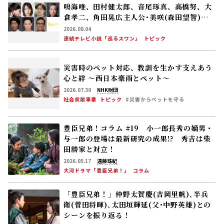
鳴海唯、田村健太郎、音尾琢真、高橋努、大
倉孝二、角田晃広――主人公･美咲(森田望智)が
交流する警察署の人々 2027年度前期放送
2026.08.04
連続テレビ小説「巡るスワン」
トピック
災害時のペット対応、教訓を生かす――支えあう
心と絆 〜西日本豪雨とペット〜
2026.07.30
NHK財団
社会貢献事業
トピック
#災害からペットを守る
豊臣兄弟！コラム #19 小一郎長秀の嫡男・
与一郎の登場は最新研究の成果!? 秀吉は柴
田勝家と対立！
2026.05.17
遠藤珠紀
大河ドラマ「豊臣兄弟！」
コラム
「豊臣兄弟！」仲野太賀――慶(吉岡里帆)､半兵
衛(菅田将暉)､太田垣輝延(父･中野英雄)との
シーンを振り返る！