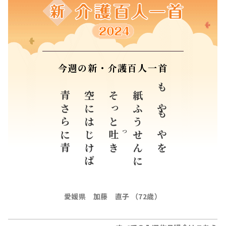
今週の新・介護百人一首
青さらに青
空にはじけば
そっと
紙ふうせんに
もやもやを
吐
つ
き
愛媛県 加藤 直子 （72歳）