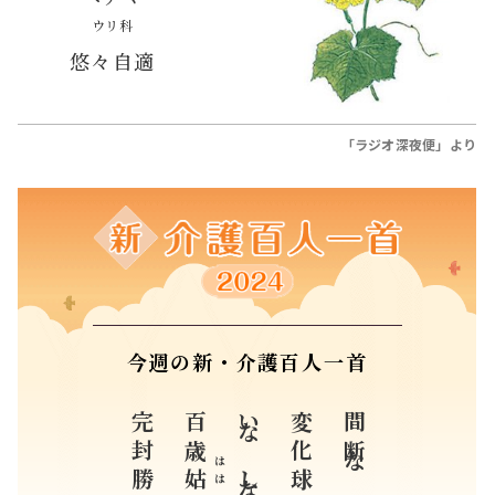
ウリ科
悠々自適
「ラジオ深夜便」より
今週の新・介護百人一首
完封勝利
百歳
変化球
はは
姑