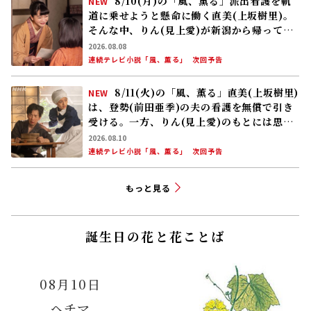
8/10(月)の「風、薫る」派出看護を軌
NEW
道に乗せようと懸命に働く直美(上坂樹里)。
そんな中、りん(見上愛)が新潟から帰ってく
る
2026.08.08
連続テレビ小説「風、薫る」
次回予告
8/11(火)の「風、薫る」直美(上坂樹里)
NEW
は、登勢(前田亜季)の夫の看護を無償で引き
受ける。一方、りん(見上愛)のもとには思わ
ぬ来訪者が……
2026.08.10
連続テレビ小説「風、薫る」
次回予告
もっと見る
誕生日の花と花ことば
08月10日
ヘチマ