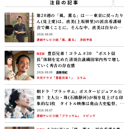
注目の記事
第20週の「風、薫る」は……東京に戻ったり
ん(見上愛)は、直美(上坂樹里)の派出看護婦
会で働くことに。そんな中、直美は自分の理
想とした無償の看護を始める
2026.08.08
連続テレビ小説「風、薫る」
次回予告
豊臣兄弟！コラム #30 “ポスト信
NEW
長”体制を定めた清須会議――織田家内外で増し
ていく秀吉の存在感
2026.08.09
遠藤珠紀
大河ドラマ「豊臣兄弟！」
コラム
朝ドラ「ブラッサム」ポスタービジュアル公
開！ 主人公・珠(石橋静河)が桜を見上げる印
象的な1枚 タイトル映像は奥山大史監督、語
りは三條雅幸アナ 2026年度後期放送
2026.08.07
連続テレビ小説「ブラッサム」
トピック