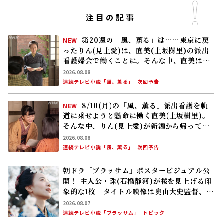
注目の記事
第20週の「風、薫る」は……東京に戻
NEW
ったりん(見上愛)は、直美(上坂樹里)の派出
看護婦会で働くことに。そんな中、直美は自
分の理想とした無償の看護を始める
2026.08.08
連続テレビ小説「風、薫る」
次回予告
8/10(月)の「風、薫る」派出看護を軌
NEW
道に乗せようと懸命に働く直美(上坂樹里)。
そんな中、りん(見上愛)が新潟から帰ってく
る
2026.08.08
連続テレビ小説「風、薫る」
次回予告
朝ドラ「ブラッサム」ポスタービジュアル公
開！ 主人公・珠(石橋静河)が桜を見上げる印
象的な1枚 タイトル映像は奥山大史監督、語
りは三條雅幸アナ 2026年度後期放送
2026.08.07
連続テレビ小説「ブラッサム」
トピック