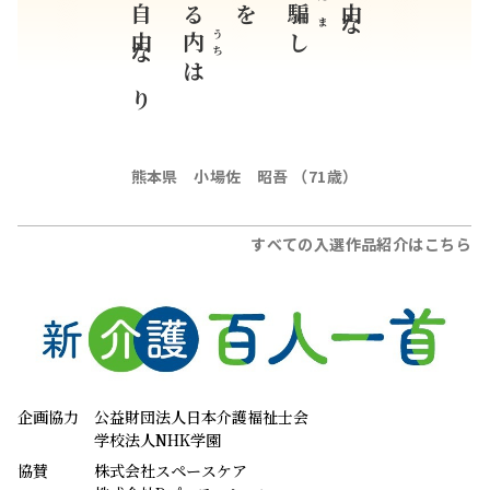
まだ自由なり
不自由な
だま
騙
うち
内
し
は
熊本県 小場佐 昭吾 （71歳）
すべての入選作品紹介はこちら
企画協力
公益財団法人日本介護福祉士会
学校法人NHK学園
協賛
株式会社スペースケア