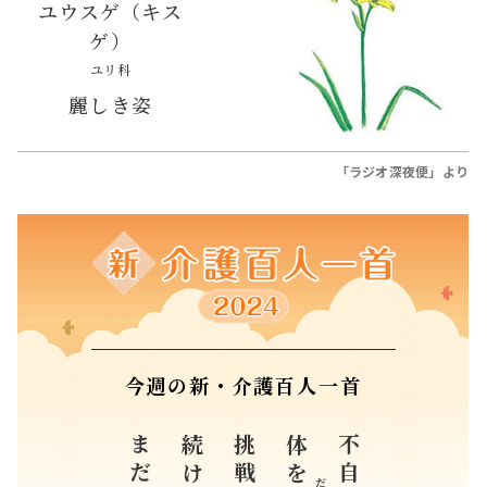
ユウスゲ（キス
ゲ）
ユリ科
麗しき姿
「ラジオ深夜便」より
今週の新・介護百人一首
続ける
挑戦を
体を