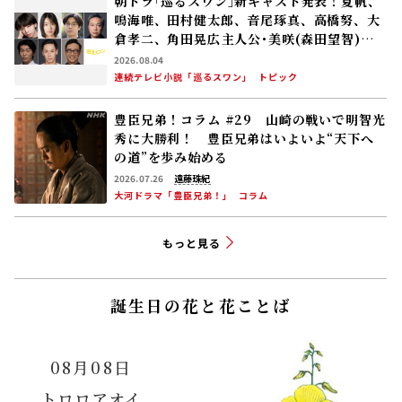
朝ドラ｢巡るスワン｣新キャスト発表！夏帆、
鳴海唯、田村健太郎、音尾琢真、高橋努、大
倉孝二、角田晃広――主人公･美咲(森田望智)が
交流する警察署の人々 2027年度前期放送
2026.08.04
連続テレビ小説「巡るスワン」
トピック
豊臣兄弟！コラム #29 山崎の戦いで明智光
秀に大勝利！ 豊臣兄弟はいよいよ“天下へ
の道”を歩み始める
2026.07.26
遠藤珠紀
大河ドラマ「豊臣兄弟！」
コラム
もっと見る
誕生日の花と花ことば
08月08日
トロロアオイ