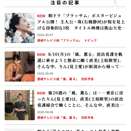
注目の記事
朝ドラ「ブラッサム」ポスタービジュ
NEW
アル公開！ 主人公・珠(石橋静河)が桜を見上
げる印象的な1枚 タイトル映像は奥山大史監
督、語りは三條雅幸アナ 2026年度後期放
2026.08.07
送
連続テレビ小説「ブラッサム」
トピック
8/10(月)の「風、薫る」派出看護を軌
NEW
道に乗せようと懸命に働く直美(上坂樹里)。
そんな中、りん(見上愛)が新潟から帰ってく
る
2026.08.08
連続テレビ小説「風、薫る」
次回予告
第20週の「風、薫る」は……東京に戻
NEW
ったりん(見上愛)は、直美(上坂樹里)の派出
看護婦会で働くことに。そんな中、直美は自
分の理想とした無償の看護を始める
2026.08.08
連続テレビ小説「風、薫る」
次回予告