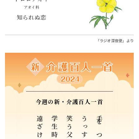
アオイ科
知られぬ恋
「ラジオ深夜便」より
今週の新・介護百人一首
学生時代
笑う父
手をつなぎ