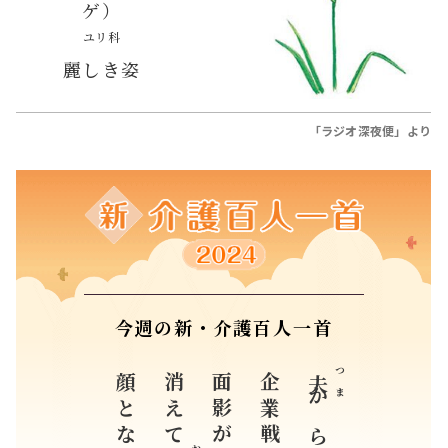
ゲ）
ユリ科
麗しき姿
「ラジオ深夜便」より
今週の新・介護百人一首
消えて
面影が
企業戦士の
つま
夫
からは