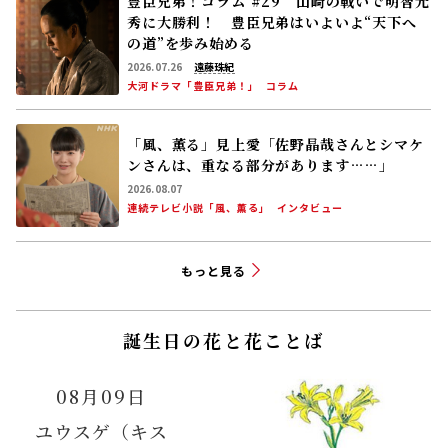
豊臣兄弟！コラム #29 山崎の戦いで明智光
秀に大勝利！ 豊臣兄弟はいよいよ“天下へ
の道”を歩み始める
2026.07.26
遠藤珠紀
大河ドラマ「豊臣兄弟！」
コラム
「風、薫る」見上愛「佐野晶哉さんとシマケ
ンさんは、重なる部分があります……」
2026.08.07
連続テレビ小説「風、薫る」
インタビュー
もっと見る
誕生日の花と花ことば
08月09日
ユウスゲ（キス