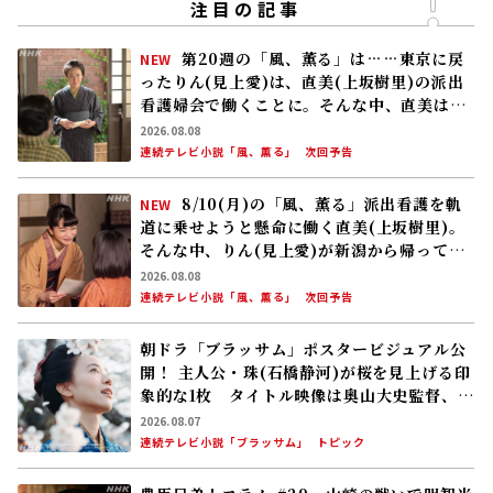
注目の記事
第20週の「風、薫る」は……東京に戻
NEW
ったりん(見上愛)は、直美(上坂樹里)の派出
看護婦会で働くことに。そんな中、直美は自
分の理想とした無償の看護を始める
2026.08.08
連続テレビ小説「風、薫る」
次回予告
8/10(月)の「風、薫る」派出看護を軌
NEW
道に乗せようと懸命に働く直美(上坂樹里)。
そんな中、りん(見上愛)が新潟から帰ってく
る
2026.08.08
連続テレビ小説「風、薫る」
次回予告
朝ドラ「ブラッサム」ポスタービジュアル公
開！ 主人公・珠(石橋静河)が桜を見上げる印
象的な1枚 タイトル映像は奥山大史監督、語
りは三條雅幸アナ 2026年度後期放送
2026.08.07
連続テレビ小説「ブラッサム」
トピック