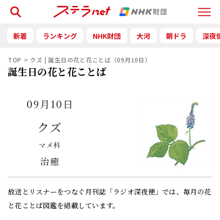
検索
Menu
新着
ランキング
NHK財団
大河
朝ドラ
深夜
TOP
クズ | 誕生日の花と花ことば（09月10日）
誕生日の花と花ことば
09月10日
クズ
マメ科
治癒
放送とリスナーをつなぐ月刊誌「ラジオ深夜便」では、毎月の花
と花ことば図鑑を掲載しています。