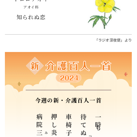
アオイ科
知られぬ恋
「ラジオ深夜便」より
今週の新・介護百人一首
病院
押し炎天の
車椅子
待てぬ
一時も
三
み