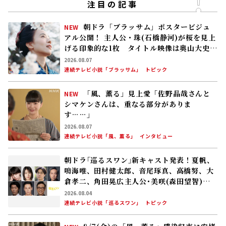
注目の記事
朝ドラ「ブラッサム」ポスタービジュ
NEW
アル公開！ 主人公・珠(石橋静河)が桜を見上
げる印象的な1枚 タイトル映像は奥山大史監
督、語りは三條雅幸アナ 2026年度後期放
2026.08.07
送
連続テレビ小説「ブラッサム」
トピック
「風、薫る」見上愛「佐野晶哉さんと
NEW
シマケンさんは、重なる部分がありま
す……」
2026.08.07
連続テレビ小説「風、薫る」
インタビュー
朝ドラ｢巡るスワン｣新キャスト発表！夏帆、
鳴海唯、田村健太郎、音尾琢真、高橋努、大
倉孝二、角田晃広――主人公･美咲(森田望智)が
交流する警察署の人々 2027年度前期放送
2026.08.04
連続テレビ小説「巡るスワン」
トピック