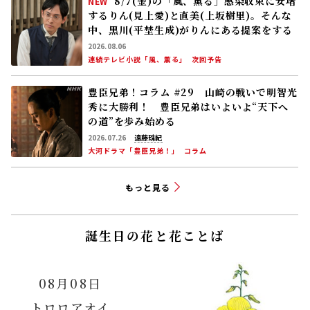
8/7(金)の「風、薫る」感染収束に安堵
NEW
するりん(見上愛)と直美(上坂樹里)。そんな
中、黒川(平埜生成)がりんにある提案をする
2026.08.06
連続テレビ小説「風、薫る」
次回予告
豊臣兄弟！コラム #29 山崎の戦いで明智光
秀に大勝利！ 豊臣兄弟はいよいよ“天下へ
の道”を歩み始める
2026.07.26
遠藤珠紀
大河ドラマ「豊臣兄弟！」
コラム
もっと見る
誕生日の花と花ことば
08月08日
トロロアオイ