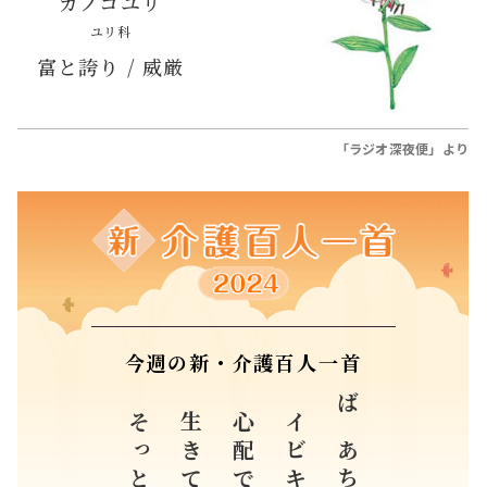
カノコユリ
ユリ科
富と誇り / 威厳
「ラジオ深夜便」より
今週の新・介護百人一首
心配で