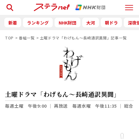
検索
Menu
新着
ランキング
NHK財団
大河
朝ドラ
深夜
TOP
番組一覧
土曜ドラマ「わげもん～長崎通訳異聞」記事一覧
土曜ドラマ「わげもん～長崎通訳異聞」
毎週土曜 午後9:00
｜
再放送 毎週水曜 午後11:35
｜
総合