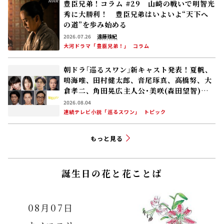
豊臣兄弟！コラム #29 山崎の戦いで明智光
秀に大勝利！ 豊臣兄弟はいよいよ“天下へ
の道”を歩み始める
2026.07.26
遠藤珠紀
大河ドラマ「豊臣兄弟！」
コラム
朝ドラ｢巡るスワン｣新キャスト発表！夏帆、
鳴海唯、田村健太郎、音尾琢真、高橋努、大
倉孝二、角田晃広――主人公･美咲(森田望智)が
交流する警察署の人々 2027年度前期放送
2026.08.04
連続テレビ小説「巡るスワン」
トピック
もっと見る
誕生日の花と花ことば
08月07日