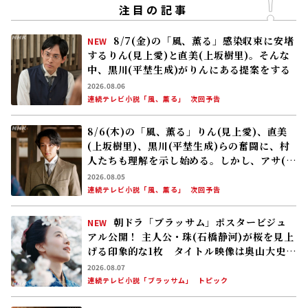
注目の記事
8/7(金)の「風、薫る」感染収束に安堵
NEW
するりん(見上愛)と直美(上坂樹里)。そんな
中、黒川(平埜生成)がりんにある提案をする
2026.08.06
連続テレビ小説「風、薫る」
次回予告
8/6(木)の「風、薫る」りん(見上愛)、直美
(上坂樹里)、黒川(平埜生成)らの奮闘に、村
人たちも理解を示し始める。しかし、アサ(美
山加恋)の容体はなかなか改善せず……
2026.08.05
連続テレビ小説「風、薫る」
次回予告
朝ドラ「ブラッサム」ポスタービジュ
NEW
アル公開！ 主人公・珠(石橋静河)が桜を見上
げる印象的な1枚 タイトル映像は奥山大史監
督、語りは三條雅幸アナ 2026年度後期放
2026.08.07
送
連続テレビ小説「ブラッサム」
トピック